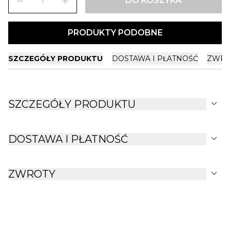
remove
add
DO KOSZYKA
PRODUKTY PODOBNE
SZCZEGÓŁY PRODUKTU
DOSTAWA I PŁATNOŚĆ
ZWRO
expand_more
SZCZEGÓŁY PRODUKTU
expand_more
DOSTAWA I PŁATNOŚĆ
expand_more
ZWROTY