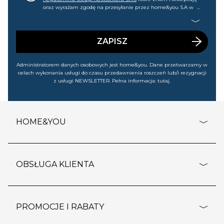
oraz wyrażam zgodę na przesyłanie przez home&you S.A w
Gdańsku (KRS: 0000015349) na mój nr telefonu informacji
handlowej (m.in. o nowościach, ofertach, promocjach,
wyprzedażach). Wiem, że mogę tę zgodę w każdej chwili
cofnąć.
ZAPISZ
Administratorem danych osobowych jest home&you. Dane przetwarzamy w
celach wykonania usługi do czasu przedawnienia roszczeń lub/i rezygnacji
z usługi NEWSLETTER. Pełna informacja:
tutaj
.
HOME&YOU
adresy sklepów
o firmie
OBSŁUGA KLIENTA
rozporządzenie RODO
pomoc - najczęstsze pytania
ustawienia cookies
dostawy i płatność
PROMOCJE I RABATY
polityka prywatności
polityka zwrotu towaru