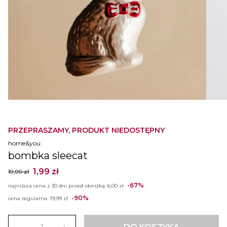
PRZEPRASZAMY, PRODUKT NIEDOSTĘPNY
home&you
bombka sleecat
1,99 zł
19,99 zł
-67%
najniższa cena z 30 dni przed obniżką:
6,00 zł
-90%
cena regularna:
19,99 zł