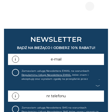
NEWSLETTER
BĄDŹ NA BIEŻĄCO I ODBIERZ 10% RABATU!
e-mail
Zamawiam usługę Newslettera EMAIL na warunkach
Regulaminu Usługi Newslettera EMAIL
, które znam i
akceptuję oraz wyrażam zgodę na przesyłanie przez
home&you S.A w Gdańsku (KRS: 0000015349) na mój adres e-
mail informacji handlowej (m.in. o nowościach, ofertach,
promocjach, wyprzedażach). Wiem, że mogę tę zgodę w
każdej chwili cofnąć.
nr telefonu
Zamawiam usługę Newslettera SMS na warunkach
Regulaminu Usługi Newslettera SMS
które znam i akceptuję