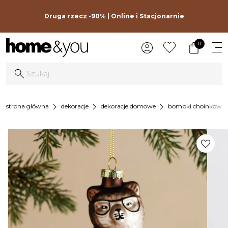
Druga rzecz -90% | Online i Stacjonarnie
0
chevron_right
chevron_right
chevron_right
che
strona główna
dekoracje
dekoracje domowe
bombki choinkowe
favorite