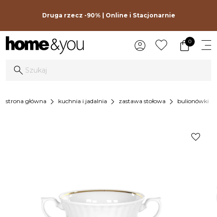
Druga rzecz -90% | Online i Stacjonarnie
0
chevron_right
chevron_right
chevron_right
chevron_r
strona główna
kuchnia i jadalnia
zastawa stołowa
bulionówki
favorite