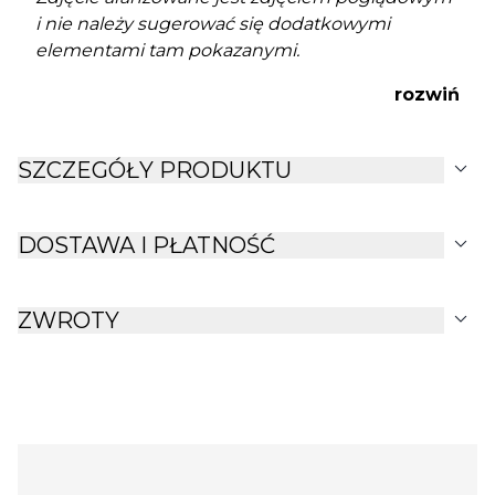
i nie należy sugerować się dodatkowymi
elementami tam pokazanymi.
rozwiń
expand_more
SZCZEGÓŁY PRODUKTU
expand_more
DOSTAWA I PŁATNOŚĆ
expand_more
ZWROTY