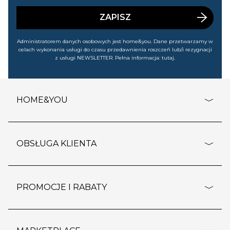
wyprzedażach). Wiem, że mogę tę zgodę w każdej chwili
cofnąć.
ZAPISZ
Administratorem danych osobowych jest home&you. Dane przetwarzamy w
celach wykonania usługi do czasu przedawnienia roszczeń lub/i rezygnacji
z usługi NEWSLETTER. Pełna informacja:
tutaj
.
HOME&YOU
adresy sklepów
o firmie
OBSŁUGA KLIENTA
rozporządzenie RODO
pomoc - najczęstsze pytania
ustawienia cookies
dostawy i płatność
PROMOCJE I RABATY
polityka prywatności
polityka zwrotu towaru
kontakt
strefa okazji
reklamacje
blog
outlet