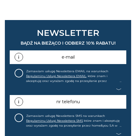
NEWSLETTER
BĄDŹ NA BIEŻĄCO I ODBIERZ 10% RABATU!
e-mail
Zamawiam usługę Newslettera EMAIL na warunkach
Regulaminu Usługi Newslettera EMAIL
, które znam i
akceptuję oraz wyrażam zgodę na przesyłanie przez
home&you S.A w Gdańsku (KRS: 0000015349) na mój adres e-
mail informacji handlowej (m.in. o nowościach, ofertach,
promocjach, wyprzedażach). Wiem, że mogę tę zgodę w
każdej chwili cofnąć.
nr telefonu
Zamawiam usługę Newslettera SMS na warunkach
Regulaminu Usługi Newslettera SMS
które znam i akceptuję
oraz wyrażam zgodę na przesyłanie przez home&you S.A w
Gdańsku (KRS: 0000015349) na mój nr telefonu informacji
handlowej (m.in. o nowościach, ofertach, promocjach,