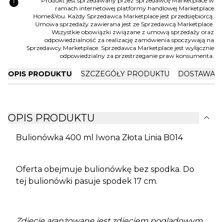
error
Produkt jest sprzedawany przez Sprzedawcę Marketplace w
ramach internetowej platformy handlowej Marketplace
Home&You. Każdy Sprzedawca Marketplace jest przedsiębiorcą.
Umowa sprzedaży zawierana jest ze Sprzedawcą Marketplace.
Wszystkie obowiązki związane z umową sprzedaży oraz
odpowiedzialność za realizację zamówienia spoczywają na
Sprzedawcy Marketplace. Sprzedawca Marketplace jest wyłącznie
odpowiedzialny za przestrzeganie praw konsumenta.
OPIS PRODUKTU
SZCZEGÓŁY PRODUKTU
DOSTAWA I
expand_more
OPIS PRODUKTU
Bulionówka 400 ml Iwona Złota Linia B014
Oferta obejmuje bulionówkę bez spodka. Do
tej bulionówki pasuje
spodek 17 cm
.
Zdjęcie aranżowane jest zdjęciem poglądowym