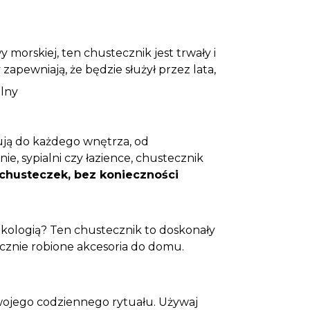
 morskiej, ten chustecznik jest trwały i
zapewniają, że będzie służył przez lata,
lny
ują do każdego wnętrza, od
e, sypialni czy łazience, chustecznik
 chusteczek, bez konieczności
.
ekologią? Ten chustecznik to doskonały
ęcznie robione akcesoria do domu.
Twojego codziennego rytuału. Używaj