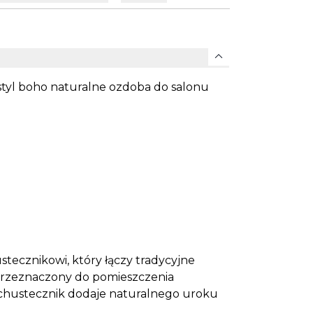
expand_more
yl boho naturalne ozdoba do salonu
stecznikowi, który łączy tradycyjne
Przeznaczony do pomieszczenia
chustecznik dodaje naturalnego uroku