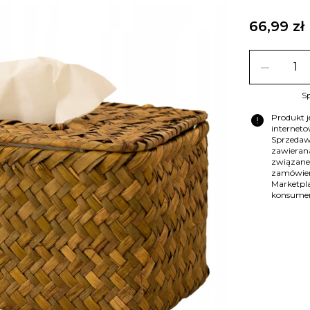
66,99 zł
remove
Sp
error
Produkt 
internet
Sprzedaw
zawierana
związane
zamówien
Marketpla
konsume