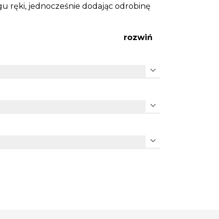
u ręki, jednocześnie dodając odrobinę
rozwiń
expand_more
expand_more
expand_more