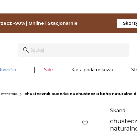
zecz -90% | Online i Stacjonarnie
Skorzy
Nowości
Sale
Karta podarunkowa
St
chevron_right
usteczniki
chustecznik pudełko na chusteczki boho naturalne d
Skandi
chustecz
favorite
naturaln