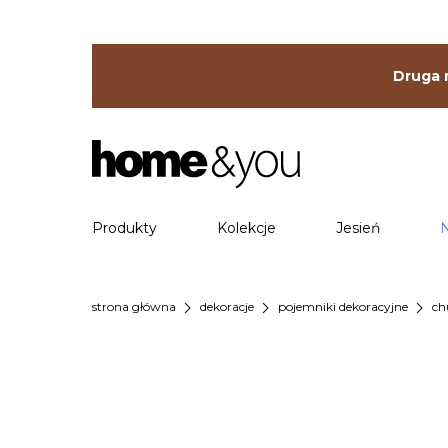
Druga r
Produkty
Kolekcje
Jesień
chevron_right
chevron_right
chevron_right
strona główna
dekoracje
pojemniki dekoracyjne
ch