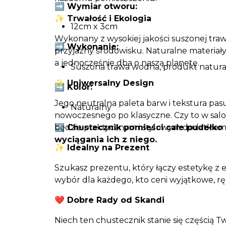
➡️ Wymiar otworu:
✨ Trwałość i Ekologia
12cm x 3cm
Wykonany z wysokiej jakości suszonej trawy
➡️ Wykonanie:
przyjazny środowisku. Naturalne materiały 
a jednocześnie dba o naszą planetę.
Suszona trawa wodna, produkt natura
✨ Uniwersalny Design
➡️ Kolor:
Jego neutralna paleta barw i tekstura pas
Naturalny
nowoczesnego po klasyczne. Czy to w saloni
➡️ Chustecznik pomieści całe pudełko
będzie praktycznym i stylowym dodatkiem
wyciągania ich z niego.
✨ Idealny na Prezent
Szukasz prezentu, który łączy estetykę z 
wybór dla każdego, kto ceni wyjątkowe, r
❤️‍ Dobre Rady od Skandi
Niech ten chustecznik stanie się częścią 