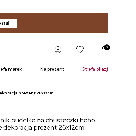
staj!
0
refa marek
Na prezent
Strefa okazji
ekoracja prezent 26x12cm
nik pudełko na chusteczki boho
e dekoracja prezent 26x12cm