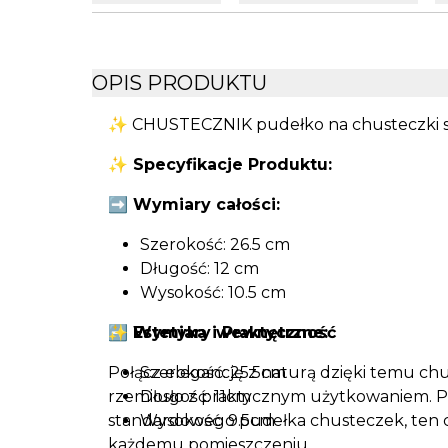
OPIS PRODUKTU
✨ CHUSTECZNIK pudełko na chusteczki st
✨ Specyfikacje Produktu:
➡️ Wymiary całości:
Szerokość: 26.5 cm
Długość: 12 cm
Wysokość: 10.5 cm
➡️ Wymiary wewnętrzne:
✨ Estetyka i Praktyczność
Połącz elegancję z naturą dzięki temu chu
Szerokość: 25.5cm
rzemiosło z praktycznym użytkowaniem. 
Długość: 11cm
standardowego pudełka chusteczek, ten 
Wysokość: 9.5cm
każdemu pomieszczeniu.