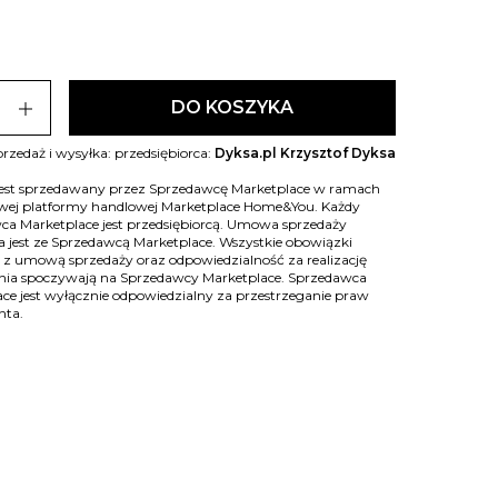
add
DO KOSZYKA
rzedaż i wysyłka: przedsiębiorca:
Dyksa.pl Krzysztof Dyksa
jest sprzedawany przez Sprzedawcę Marketplace w ramach
owej platformy handlowej Marketplace Home&You. Każdy
ca Marketplace jest przedsiębiorcą. Umowa sprzedaży
 jest ze Sprzedawcą Marketplace. Wszystkie obowiązki
 z umową sprzedaży oraz odpowiedzialność za realizację
ia spoczywają na Sprzedawcy Marketplace. Sprzedawca
ce jest wyłącznie odpowiedzialny za przestrzeganie praw
nta.