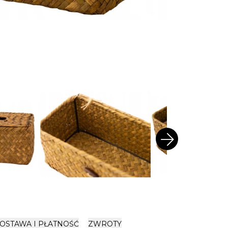
arrow_forward
OSTAWA I PŁATNOŚĆ
ZWROTY