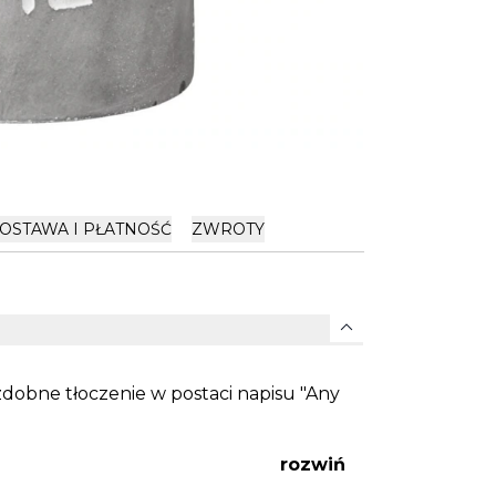
OSTAWA I PŁATNOŚĆ
ZWROTY
expand_more
dobne tłoczenie w postaci napisu "Any
rozwiń