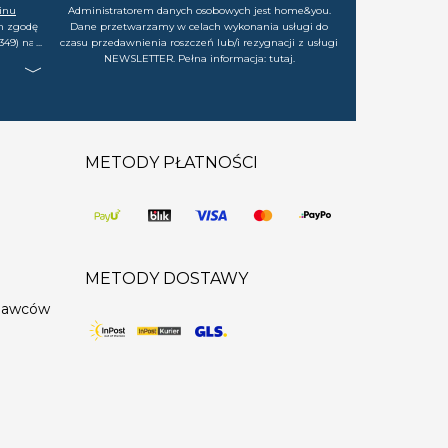
inu
Administratorem danych osobowych jest home&you.
m zgodę
Dane przetwarzamy w celach wykonania usługi do
349) na
czasu przedawnienia roszczeń lub/i rezygnacji z usługi
rtach,
NEWSLETTER. Pełna informacja:
tutaj
.
j chwili
METODY PŁATNOŚCI
METODY DOSTAWY
edawców