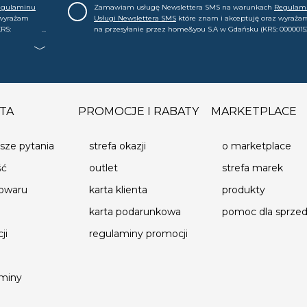
egulaminu
Zamawiam usługę Newslettera SMS na warunkach
Regulam
 wyrażam
Usługi Newslettera SMS
które znam i akceptuję oraz wyraża
RS:
na przesyłanie przez home&you S.A w Gdańsku (KRS: 0000015
.in. o
mój nr telefonu informacji handlowej (m.in. o nowościach, ofe
, że mogę tę
promocjach, wyprzedażach). Wiem, że mogę tę zgodę w każde
cofnąć.
TA
PROMOCJE I RABATY
MARKETPLACE
sze pytania
strefa okazji
o marketplace
ść
outlet
strefa marek
towaru
karta klienta
produkty
karta podarunkowa
pomoc dla sprz
ji
regulaminy promocji
aminy