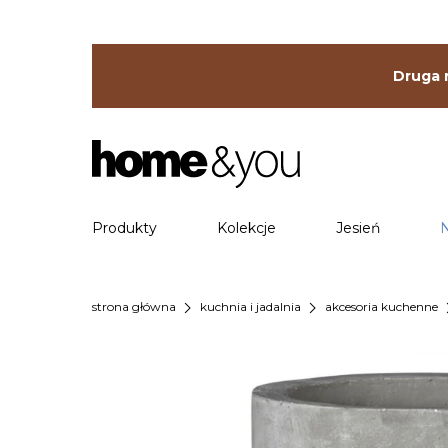
Druga r
Produkty
Kolekcje
Jesień
chevron_right
chevron_right
chevr
strona główna
kuchnia i jadalnia
akcesoria kuchenne