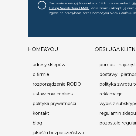
Zamawiam usługę Newslettera EMAIL na warunkach
R
Usługi Newslettera EMAIL
, które znam i akceptuję oraz
zgodę na przesyłanie przez home&you S.A w Gdańsku (K
0000015349) na mój adres e-mail informacji handlowej (m
nowościach, ofertach, promocjach, wyprzedażach). Wiem
zgodę w każdej chwili cofnąć.
HOME&YOU
OBSŁUGA KLIEN
adresy sklepów
pomoc - najczęst
o firmie
dostawy i płatno
rozporządzenie RODO
polityka zwrotu 
ustawienia cookies
reklamacje
polityka prywatności
wypis z subskrypc
kontakt
regulamin sklepu
blog
pozostałe regul
jakość i bezpieczeństwo