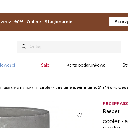
zecz -90% | Online i Stacjonarnie
Skorzy
Nowości
Sale
Karta podarunkowa
St
on_right
chevron_right
akcesoria barowe
cooler - any time is wine time, 21 x 14 cm, raed
PRZEPRASZ
Raeder
favorite
cooler - 
raeder