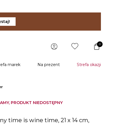
staj!
0
refa marek
Na prezent
Strefa okazji
er
AMY, PRODUKT NIEDOSTĘPNY
any time is wine time, 21 x 14 cm,