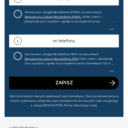
Zamawiam usługę Newslettera EMAIL na warunkach
Regulaminu Usługi Newslettera EMAIL
, które znam i
akceptuję oraz wyrażam zgodę na przesyłanie przez
home&you S.A w Gdańsku (KRS: 0000015349) na mój adres e-
mail informacji handlowej (m.in. o nowościach, ofertach,
promocjach, wyprzedażach). Wiem, że mogę tę zgodę w
każdej chwili cofnąć.
nr telefonu
Zamawiam usługę Newslettera SMS na warunkach
Regulaminu Usługi Newslettera SMS
które znam i akceptuję
oraz wyrażam zgodę na przesyłanie przez home&you S.A w
Gdańsku (KRS: 0000015349) na mój nr telefonu informacji
handlowej (m.in. o nowościach, ofertach, promocjach,
wyprzedażach). Wiem, że mogę tę zgodę w każdej chwili
cofnąć.
ZAPISZ
Administratorem danych osobowych jest home&you. Dane przetwarzamy w
celach wykonania usługi do czasu przedawnienia roszczeń lub/i rezygnacji
z usługi NEWSLETTER. Pełna informacja:
tutaj
.