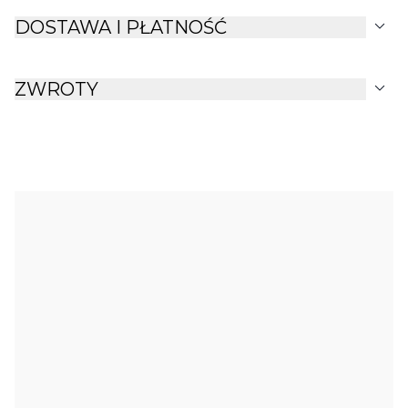
expand_more
DOSTAWA I PŁATNOŚĆ
expand_more
ZWROTY