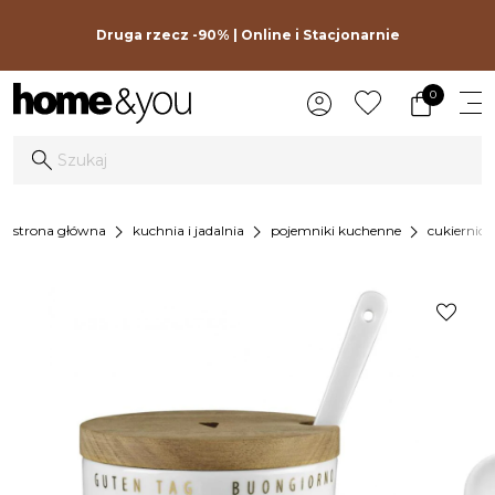
Druga rzecz -90% | Online i Stacjonarnie
0
chevron_right
chevron_right
chevron_right
strona główna
kuchnia i jadalnia
pojemniki kuchenne
cukiernice
favorite