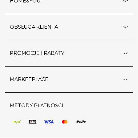
HOME&YOU
adresy sklepów
o firmie
OBSŁUGA KLIENTA
rozporządzenie RODO
pomoc - najczęstsze pytania
ustawienia cookies
dostawy i płatność
PROMOCJE I RABATY
polityka prywatności
polityka zwrotu towaru
kontakt
strefa okazji
reklamacje
blog
outlet
MARKETPLACE
wypis z subskrypcji
jakość i bezpieczeństwo
karta klienta
regulamin sklepu
o marketplace
karta podarunkowa
pozostałe regulaminy
strefa marek
METODY PŁATNOŚCI
regulaminy promocji
produkty
pomoc dla sprzedawców