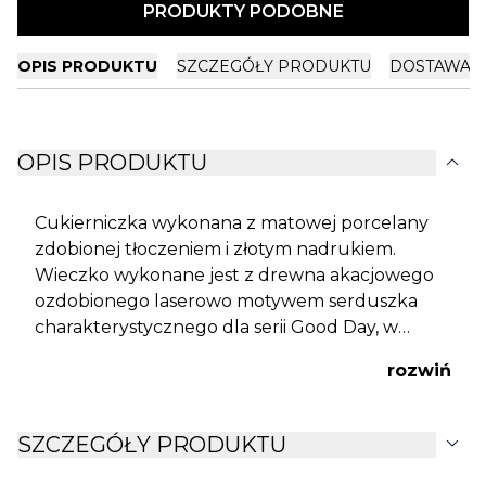
PRODUKTY PODOBNE
OPIS PRODUKTU
SZCZEGÓŁY PRODUKTU
DOSTAWA I
expand_more
OPIS PRODUKTU
Cukierniczka wykonana z matowej porcelany
zdobionej tłoczeniem i złotym nadrukiem.
Wieczko wykonane jest z drewna akacjowego
ozdobionego laserowo motywem serduszka
charakterystycznego dla serii Good Day, w
wieczku wycięto otwór na porcelanową
rozwiń
łyżeczkę. Wymiary łyżeczki 3 x 13,5 cm.
expand_more
SZCZEGÓŁY PRODUKTU