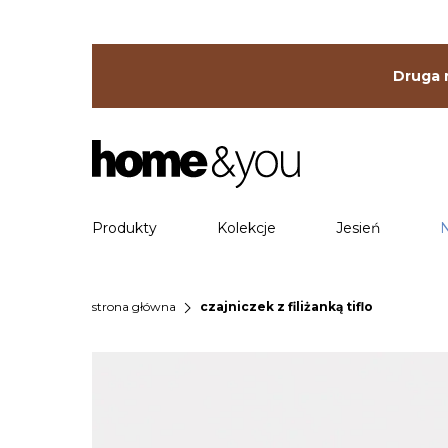
Druga r
Produkty
Kolekcje
Jesień
chevron_right
strona główna
czajniczek z filiżanką tiflo