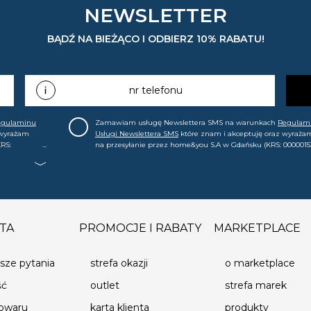
NEWSLETTER
BĄDŹ NA BIEŻĄCO I ODBIERZ 10% RABATU!
nr telefonu
egulaminu
Zamawiam usługę Newslettera SMS na warunkach
Regulam
 wyrażam
Usługi Newslettera SMS
które znam i akceptuję oraz wyraża
RS:
na przesyłanie przez home&you S.A w Gdańsku (KRS: 0000015
.in. o
mój nr telefonu informacji handlowej (m.in. o nowościach, ofe
, że mogę tę
promocjach, wyprzedażach). Wiem, że mogę tę zgodę w każde
cofnąć.
TA
PROMOCJE I RABATY
MARKETPLACE
sze pytania
strefa okazji
o marketplace
ść
outlet
strefa marek
towaru
karta klienta
produkty