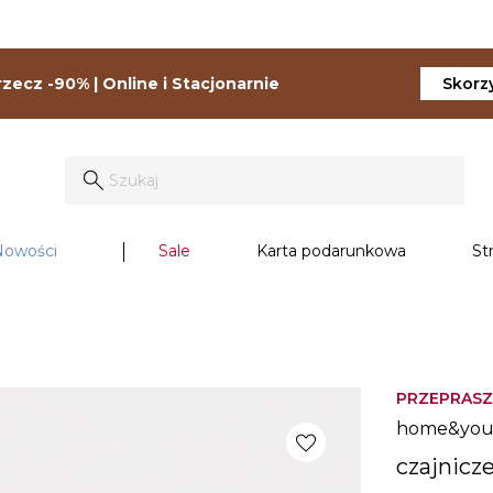
zecz -90% | Online i Stacjonarnie
Skorzy
Nowości
Sale
Karta podarunkowa
St
PRZEPRASZ
home&yo
favorite
czajnicze