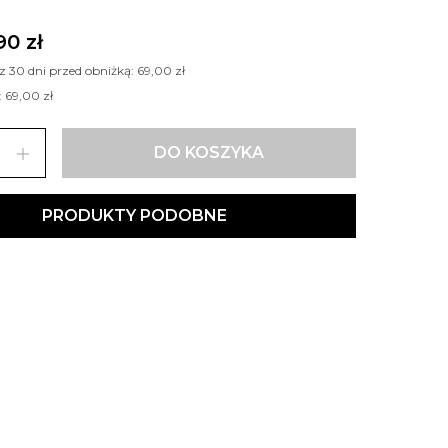
90 zł
 z 30 dni przed obniżką:
69,00 zł
:
69,00 zł
add
DO KOSZYKA
PRODUKTY PODOBNE