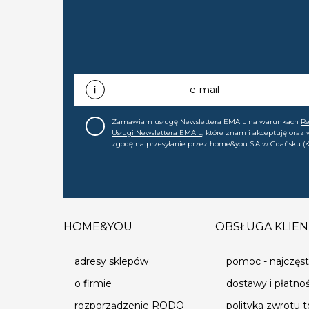
e-mail
Zamawiam usługę Newslettera EMAIL na warunkach
R
Usługi Newslettera EMAIL
, które znam i akceptuję oraz
zgodę na przesyłanie przez home&you S.A w Gdańsku (K
0000015349) na mój adres e-mail informacji handlowej (m
nowościach, ofertach, promocjach, wyprzedażach). Wiem
zgodę w każdej chwili cofnąć.
HOME&YOU
OBSŁUGA KLIEN
adresy sklepów
pomoc - najczęst
o firmie
dostawy i płatno
rozporządzenie RODO
polityka zwrotu 