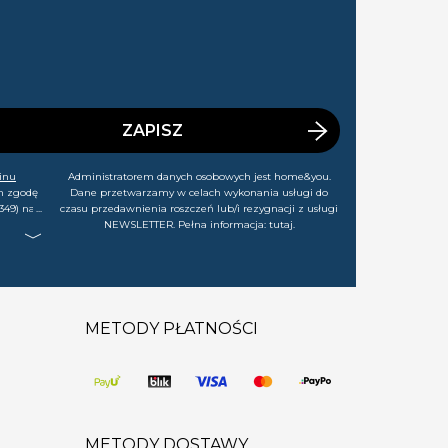
ZAPISZ
inu
Administratorem danych osobowych jest home&you.
m zgodę
Dane przetwarzamy w celach wykonania usługi do
349) na
czasu przedawnienia roszczeń lub/i rezygnacji z usługi
rtach,
NEWSLETTER. Pełna informacja:
tutaj
.
j chwili
METODY PŁATNOŚCI
METODY DOSTAWY