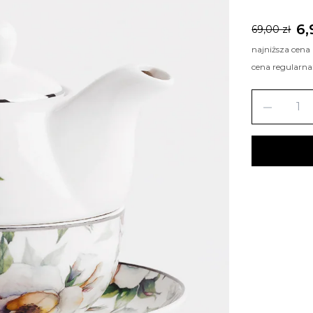
6,
69,00 zł
najniższa cena
cena regularna
remove