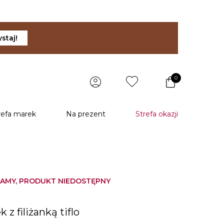
staj!
0
refa marek
Na prezent
Strefa okazji
AMY, PRODUKT NIEDOSTĘPNY
u
k z filiżanką tiflo