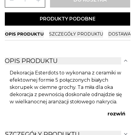
remove
add
PRODUKTY PODOBNE
OPIS PRODUKTU
SZCZEGÓŁY PRODUKTU
DOSTAWA I
expand_more
OPIS PRODUKTU
Dekoracja Esterdots to wykonana z ceramiki w
efektownej formie 5 połączonych białych
skorupek w ciemne grochy. Ta miła dla oka
dekoracja z pewnością doskonale odnajdzie się
w wielkanocnej aranżacji stołowego nakrycia.
rozwiń
expand_more
SZCZEGÓŁY PRODUKTU