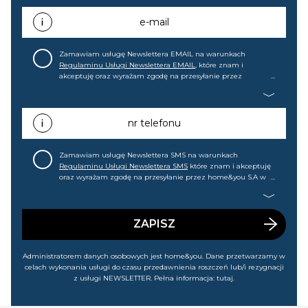
e-mail
Zamawiam usługę Newslettera EMAIL na warunkach
Regulaminu Usługi Newslettera EMAIL
, które znam i
akceptuję oraz wyrażam zgodę na przesyłanie przez
home&you S.A w Gdańsku (KRS: 0000015349) na mój adres e-
mail informacji handlowej (m.in. o nowościach, ofertach,
promocjach, wyprzedażach). Wiem, że mogę tę zgodę w
każdej chwili cofnąć.
nr telefonu
Zamawiam usługę Newslettera SMS na warunkach
Regulaminu Usługi Newslettera SMS
które znam i akceptuję
oraz wyrażam zgodę na przesyłanie przez home&you S.A w
Gdańsku (KRS: 0000015349) na mój nr telefonu informacji
handlowej (m.in. o nowościach, ofertach, promocjach,
wyprzedażach). Wiem, że mogę tę zgodę w każdej chwili
cofnąć.
ZAPISZ
Administratorem danych osobowych jest home&you. Dane przetwarzamy w
celach wykonania usługi do czasu przedawnienia roszczeń lub/i rezygnacji
z usługi NEWSLETTER. Pełna informacja:
tutaj
.