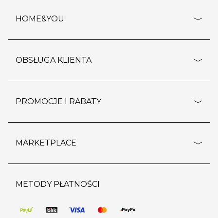
HOME&YOU
adresy sklepów
o firmie
OBSŁUGA KLIENTA
rozporządzenie RODO
pomoc - najczęstsze pytania
ustawienia cookies
dostawy i płatność
PROMOCJE I RABATY
polityka prywatności
polityka zwrotu towaru
kontakt
strefa okazji
reklamacje
blog
outlet
MARKETPLACE
wypis z subskrypcji
jakość i bezpieczeństwo
karta klienta
regulamin sklepu
o marketplace
karta podarunkowa
pozostałe regulaminy
strefa marek
METODY PŁATNOŚCI
regulaminy promocji
produkty
pomoc dla sprzedawców