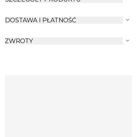
expand_more
DOSTAWA I PŁATNOŚĆ
expand_more
ZWROTY