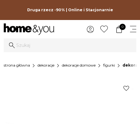
Druga rzecz -90% | Online i Stacjonarnie
0
chevron_right
chevron_right
chevron_right
chevron_right
strona główna
dekoracje
dekoracje domowe
figurki
dekorac
favorite