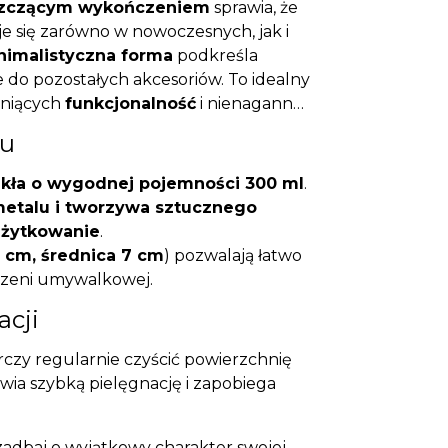
szczącym wykończeniem
sprawia, że
 się zarówno w nowoczesnych, jak i
nimalistyczna forma
podkreśla
 do pozostałych akcesoriów. To idealny
eniących
funkcjonalność
i nienaganne
tu
kła o wygodnej pojemności 300 ml
.
etalu i tworzywa sztucznego
użytkowanie
.
 cm, średnica 7 cm
) pozwalają łatwo
trzeni umywalkowej.
acji
rczy regularnie czyścić powierzchnię
twia szybką pielęgnację i zapobiega
zadbaj o wyjątkowy charakter swojej