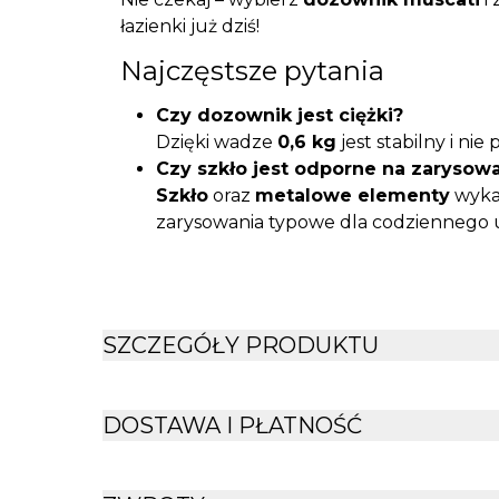
łazienki już dziś!
Najczęstsze pytania
Czy dozownik jest ciężki?
Dzięki wadze
0,6 kg
jest stabilny i ni
Czy szkło jest odporne na zarysow
Szkło
oraz
metalowe elementy
wyka
zarysowania typowe dla codziennego 
Czy nadaje się do mydła w płynie i 
Tak,
dozownik
można z powodzeniem
płynie
, jak i
łagodnymi żelami
.
Jak utrzymać dozownik w czystośc
SZCZEGÓŁY PRODUKTU
Wystarczy regularne przetarcie powi
DOSTAWA I PŁATNOŚĆ