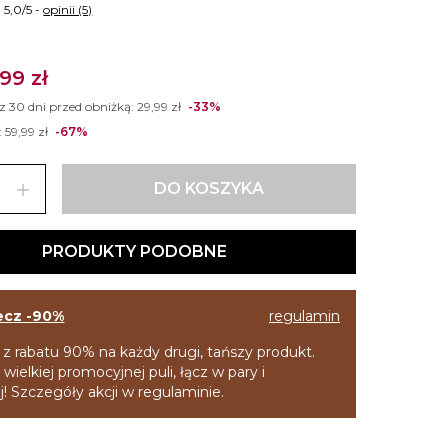
5,0/5 -
opinii (5)
,99 zł
 z 30 dni przed obniżką:
29,99 zł
-33%
:
59,99 zł
-67%
add
DO KOSZYKA
PRODUKTY PODOBNE
ecz -90%
regulamin
 z rabatu 90% na każdy drugi, tańszy produkt.
 wielkiej promocyjnej puli, łącz w pary i
! Szczegóły akcji w regulaminie.