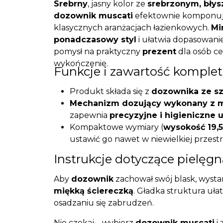
Srebrny
, jasny kolor ze
srebrzonym, bły
dozownik muscati
efektownie komponuje
klasycznych aranżacjach łazienkowych.
Mi
ponadczasowy styl
i ułatwia dopasowanie
pomysł na praktyczny
prezent
dla osób c
wykończenie.
Funkcje i zawartość komple
Produkt składa się z
dozownika ze sz
Mechanizm dozujący wykonany z m
zapewnia
precyzyjne i higieniczne 
Kompaktowe wymiary (
wysokość 19,5
ustawić go nawet w niewielkiej przes
Instrukcje dotyczące pielęgn
Aby
dozownik
zachował swój blask, wysta
miękką ściereczką
. Gładka struktura uła
osadzaniu się zabrudzeń.
Nie czekaj – wybierz
dozownik muscati
i 