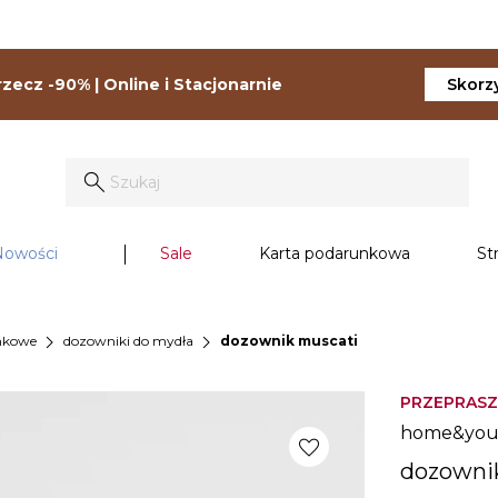
zecz -90% | Online i Stacjonarnie
Skorzy
Nowości
Sale
Karta podarunkowa
St
chevron_right
chevron_right
enkowe
dozowniki do mydła
dozownik muscati
PRZEPRASZ
home&yo
favorite
dozowni