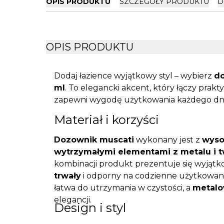
OPIS PRODUKTU
SZCZEGÓŁY PRODUKTU
D
OPIS PRODUKTU
Dodaj łazience wyjątkowy styl – wybierz
do
ml
. To elegancki akcent, który łączy pra
zapewni wygodę użytkowania każdego dni
Materiał i korzyści
Dozownik muscati
wykonany jest z
wysok
wytrzymałymi elementami z metalu i 
kombinacji produkt prezentuje się wyjątko
trwały
i odporny na codzienne użytkowan
łatwa do utrzymania w czystości, a
metalo
elegancji.
Design i styl