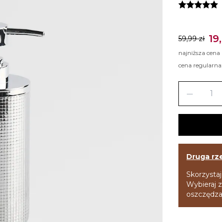
19
59,99 zł
najniższa cena
cena regularna
remove
Druga rz
Skorzystaj
Wybieraj z
oszczędzaj