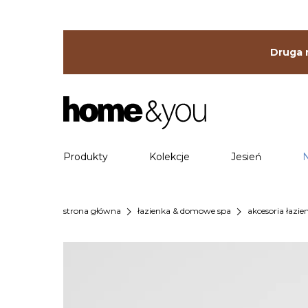
Druga r
Produkty
Kolekcje
Jesień
chevron_right
chevron_right
strona główna
łazienka & domowe spa
akcesoria łazi