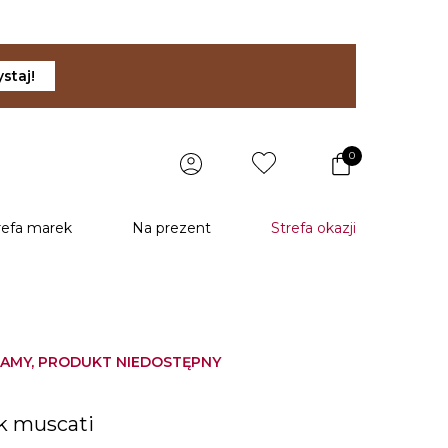
staj!
0
refa marek
Na prezent
Strefa okazji
AMY, PRODUKT NIEDOSTĘPNY
u
k muscati