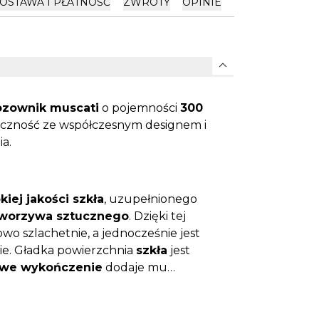
OSTAWA I PŁATNOŚĆ
ZWROTY
OPINIE
expand_more
zownik muscati
o pojemności
300
ktyczność ze współczesnym designem i
a.
iej jakości szkła
, uzupełnionego
tworzywa sztucznego
. Dzięki tej
wo szlachetnie, a jednocześnie jest
ie. Gładka powierzchnia
szkła
jest
we wykończenie
dodaje mu