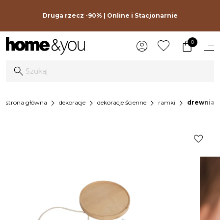
Druga rzecz -90% | Online i Stacjonarnie
0
chevron_right
chevron_right
chevron_right
chevron_right
strona główna
dekoracje
dekoracje ścienne
ramki
drewniany
favorite