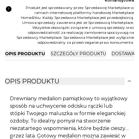
komandytowa
error
Produkt jest sprzedawany przez Sprzedawcę Marketplace w
ramach internetowej platformy handlowej Marketplace
Home&You. Każdy Sprzedawca Marketplace jest przedsiębiorcą.
Umowa sprzedaży zawierana jest ze Sprzedawcą Marketplace.
Wszystkie obowiązki związane z umową sprzedaży oraz
odpowiedzialność za realizację zamówienia spoczywają na
Sprzedawcy Marketplace. Sprzedawca Marketplace jest wyłącznie
odpowiedzialny za przestrzeganie praw konsumenta.
OPIS PRODUKTU
SZCZEGÓŁY PRODUKTU
DOSTAWA I
expand_more
OPIS PRODUKTU
Drewniany medalion pamiątkowy to wyjątkowy
sposób na uchwycenie odcisku rączki lub
stópki Twojego maluszka w formie eleganckiej
ozdoby. To idealny pomysł na stworzenie
niezatartego wspomnienia, które będzie cieszyć
przez lata. Gotowy medalion można zawiesić w