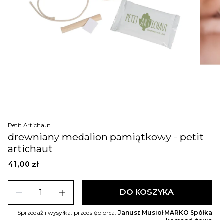
Petit Artichaut
drewniany medalion pamiątkowy - petit
artichaut
41,00 zł
remove
add
DO KOSZYKA
Sprzedaż i wysyłka: przedsiębiorca:
Janusz Musioł MARKO Spółka