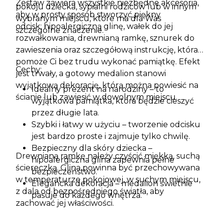
Zestaw zawiera wszystkie niezbędne akcesoria,
pokoju dziecka, sypialni rodziców lub w innym
aby w prosty sposób stworzyć piękny
wybranym miejscu, które ma dla Was
odcisk: hipoalergiczną glinę, wałek do jej
szczególne znaczenie.
rozwałkowania, drewnianą ramkę, sznurek do
zawieszenia oraz szczegółową instrukcję, która
pomoże Ci bez trudu wykonać pamiątkę. Efekt
Cechy:
jest trwały, a gotowy medalion stanowi
wyjątkową dekorację, którą można powiesić na
Idealny prezent na narodziny – to
ścianie lub zawiesić w dowolnym miejscu.
wyjątkowa pamiątka, która będzie cieszyć
przez długie lata.
Szybki i łatwy w użyciu – tworzenie odcisku
jest bardzo proste i zajmuje tylko chwilę.
Bezpieczny dla skóry dziecka –
Drewnianą ramkę należy czyścić miękką, suchą
hipoalergiczna glina zapewnia pełne
ściereczką. Glina powinna być przechowywana
bezpieczeństwo.
w temperaturze pokojowej, w suchym miejscu,
Elegancka dekoracja – medalion świetnie
z dala od bezpośredniego światła, aby
pasuje do każdego wnętrza.
zachować jej właściwości.