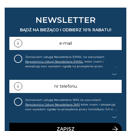
NEWSLETTER
BĄDŹ NA BIEŻĄCO I ODBIERZ 10% RABATU!
e-mail
Zamawiam usługę Newslettera EMAIL na warunkach
Regulaminu Usługi Newslettera EMAIL
, które znam i
akceptuję oraz wyrażam zgodę na przesyłanie przez
home&you S.A w Gdańsku (KRS: 0000015349) na mój adres e-
mail informacji handlowej (m.in. o nowościach, ofertach,
promocjach, wyprzedażach). Wiem, że mogę tę zgodę w
każdej chwili cofnąć.
nr telefonu
Zamawiam usługę Newslettera SMS na warunkach
Regulaminu Usługi Newslettera SMS
które znam i akceptuję
oraz wyrażam zgodę na przesyłanie przez home&you S.A w
Gdańsku (KRS: 0000015349) na mój nr telefonu informacji
handlowej (m.in. o nowościach, ofertach, promocjach,
wyprzedażach). Wiem, że mogę tę zgodę w każdej chwili
cofnąć.
ZAPISZ