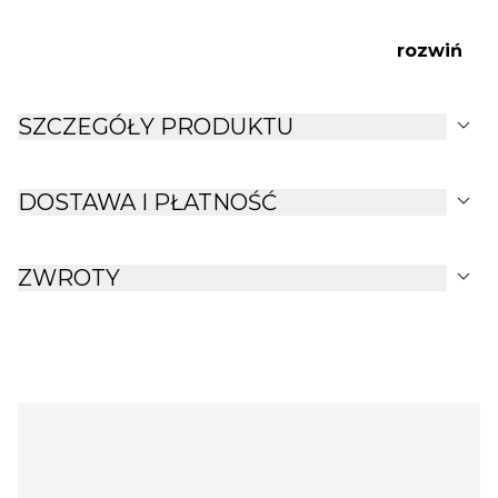
rozwiń
expand_more
SZCZEGÓŁY PRODUKTU
expand_more
DOSTAWA I PŁATNOŚĆ
expand_more
ZWROTY