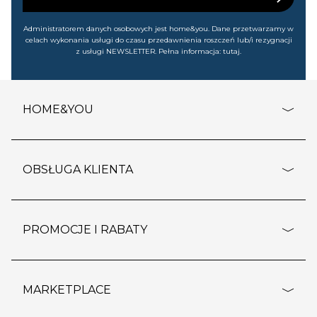
Administratorem danych osobowych jest home&you. Dane przetwarzamy w
celach wykonania usługi do czasu przedawnienia roszczeń lub/i rezygnacji
z usługi NEWSLETTER. Pełna informacja:
tutaj
.
HOME&YOU
adresy sklepów
o firmie
OBSŁUGA KLIENTA
rozporządzenie RODO
pomoc - najczęstsze pytania
ustawienia cookies
dostawy i płatność
PROMOCJE I RABATY
polityka prywatności
polityka zwrotu towaru
kontakt
strefa okazji
reklamacje
blog
outlet
MARKETPLACE
wypis z subskrypcji
jakość i bezpieczeństwo
karta klienta