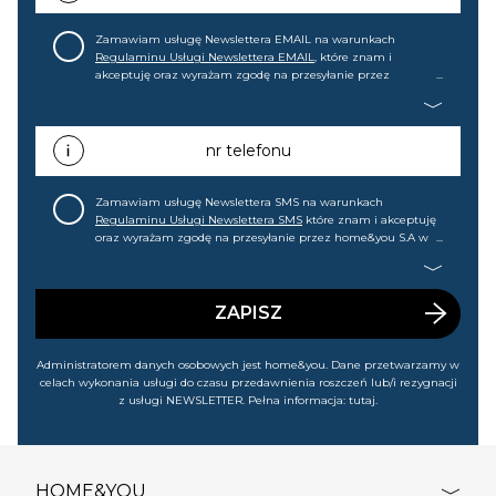
Zamawiam usługę Newslettera EMAIL na warunkach
Regulaminu Usługi Newslettera EMAIL
, które znam i
akceptuję oraz wyrażam zgodę na przesyłanie przez
home&you S.A w Gdańsku (KRS: 0000015349) na mój adres e-
mail informacji handlowej (m.in. o nowościach, ofertach,
promocjach, wyprzedażach). Wiem, że mogę tę zgodę w
każdej chwili cofnąć.
nr telefonu
Zamawiam usługę Newslettera SMS na warunkach
Regulaminu Usługi Newslettera SMS
które znam i akceptuję
oraz wyrażam zgodę na przesyłanie przez home&you S.A w
Gdańsku (KRS: 0000015349) na mój nr telefonu informacji
handlowej (m.in. o nowościach, ofertach, promocjach,
wyprzedażach). Wiem, że mogę tę zgodę w każdej chwili
cofnąć.
ZAPISZ
Administratorem danych osobowych jest home&you. Dane przetwarzamy w
celach wykonania usługi do czasu przedawnienia roszczeń lub/i rezygnacji
z usługi NEWSLETTER. Pełna informacja:
tutaj
.
HOME&YOU