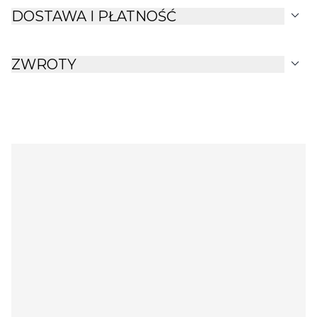
expand_more
DOSTAWA I PŁATNOŚĆ
expand_more
ZWROTY