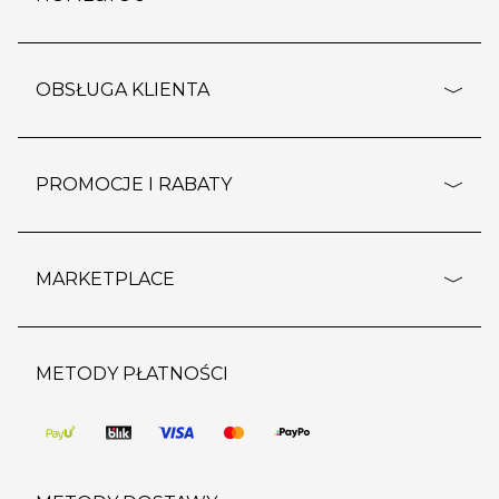
adresy sklepów
o firmie
OBSŁUGA KLIENTA
rozporządzenie RODO
pomoc - najczęstsze pytania
ustawienia cookies
dostawy i płatność
PROMOCJE I RABATY
polityka prywatności
polityka zwrotu towaru
kontakt
strefa okazji
reklamacje
blog
outlet
MARKETPLACE
wypis z subskrypcji
jakość i bezpieczeństwo
karta klienta
regulamin sklepu
o marketplace
karta podarunkowa
pozostałe regulaminy
strefa marek
METODY PŁATNOŚCI
regulaminy promocji
produkty
pomoc dla sprzedawców