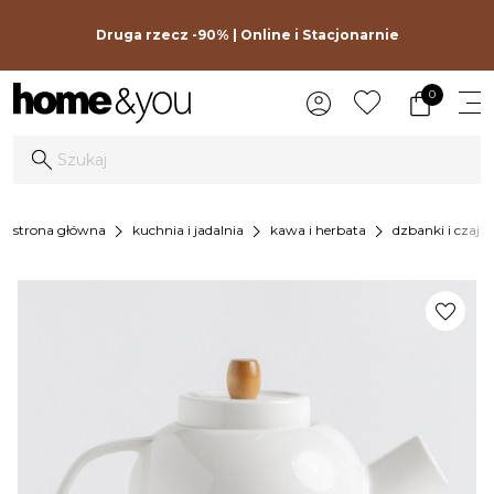
Druga rzecz -90% | Online i Stacjonarnie
0
chevron_right
chevron_right
chevron_right
strona główna
kuchnia i jadalnia
kawa i herbata
dzbanki i czajni
favorite