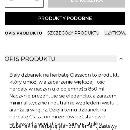
remove
add
DO KOSZYKA
PRODUKTY PODOBNE
OPIS PRODUKTU
SZCZEGÓŁY PRODUKTU
UŻYTKOWA
expand_more
OPIS PRODUKTU
Biały dzbanek na herbatę Classicon to produkt,
który umożliwia zaparzenie większej ilości
herbaty w naczyniu o pojemności 850 ml.
Naczynie prezentuje się elegancko, a zarazem
minimalistycznie i neutralnie względem wielu
aranżacji wnętrz. Dzięki temu dzbanek na
herbatę Classicon może również stanowić
ciekawy element dekoracyjny na stoliku
Dzbanek na herbatę stanowi element zastawy