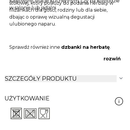
kawowym, blacie kuchennym, czy na komodzie
stołowej, który posłuży do podania herbaty w
w salonie lub jadalni.
filiżankach dla gości, rodziny lub dla siebie,
dbając o oprawę wizualną degustacji
ulubionego naparu.
Sprawdź również inne
dzbanki na herbatę
.
rozwiń
expand_more
SZCZEGÓŁY PRODUKTU
UŻYTKOWANIE