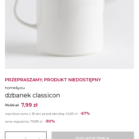
PRZEPRASZAMY, PRODUKT NIEDOSTĘPNY
home&you
dzbanek classicon
7,99 zł
79,99 zł
-67%
najniższa cena z 30 dni przed obniżką:
24,00 zł
-90%
cena regularna:
79,99 zł