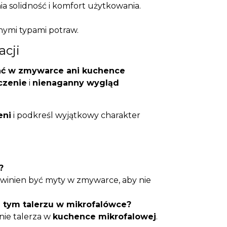
ia solidność i komfort użytkowania.
ymi typami potraw.
acji
ać w zmywarce ani kuchence
czenie
i
nienaganny wygląd
eni
i podkreśl wyjątkowy charakter
?
powinien być myty w zmywarce, aby nie
tym talerzu w mikrofalówce?
ie talerza w
kuchence mikrofalowej
.