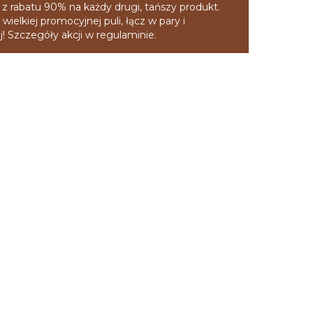
 z rabatu 90% na każdy drugi, tańszy produkt.
 wielkiej promocyjnej puli, łącz w pary i
! Szczegóły akcji w regulaminie.