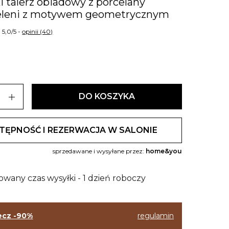
i talerz obiadowy z porcelany
 eleni z motywem geometrycznym
5,0/5 -
opinii (40)
add
DO KOSZYKA
TĘPNOŚĆ I REZERWACJA W SALONIE
sprzedawane i wysyłane przez:
home&you
owany czas wysyłki - 1 dzień roboczy
ecz -90%
regulamin