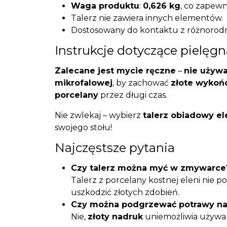
Waga produktu
:
0,626 kg
, co zapewn
Talerz nie zawiera innych elementów.
Dostosowany do kontaktu z różnorodn
Instrukcje dotyczące pielęgn
Zalecane jest mycie ręczne
–
nie używ
mikrofalowej
, by zachować
złote wykoń
porcelany
przez długi czas.
Nie zwlekaj – wybierz
talerz obiadowy el
swojego stołu!
Najczęstsze pytania
Czy talerz można myć w zmywarce
Talerz z porcelany kostnej eleni nie 
uszkodzić złotych zdobień.
Czy można podgrzewać potrawy na 
Nie,
złoty nadruk
uniemożliwia używan