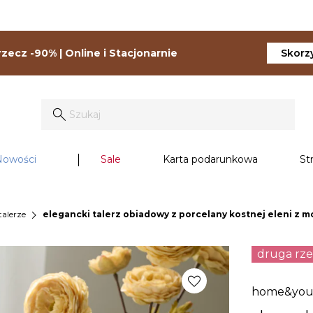
zecz -90% | Online i Stacjonarnie
Skorzy
Nowości
Sale
Karta podarunkowa
St
chevron_right
talerze
elegancki talerz obiadowy z porcelany kostnej eleni 
druga rz
favorite
home&yo