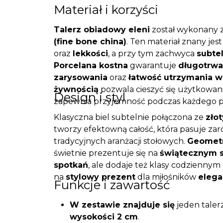
Materiał i korzyści
Talerz obiadowy eleni
został wykonany z
(fine bone china)
. Ten materiał znany jes
oraz
lekkości
, a przy tym zachwyca
subte
Porcelana kostna
gwarantuje
długotrwa
zarysowania
oraz
łatwość utrzymania w
żywnością
pozwala cieszyć się użytkowan
Design i styl
zapewnia przyjemność podczas każdego po
Klasyczna biel subtelnie połączona ze
zło
tworzy efektowną całość, która pasuje za
tradycyjnych aranżacji stołowych.
Geomet
świetnie prezentuje się na
świątecznym s
spotkań
, ale dodaje też klasy codziennym
na
stylowy prezent
dla miłośników
elega
Funkcje i zawartość
W zestawie znajduje się
jeden taler
wysokości 2 cm
.