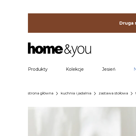
Druga r
Produkty
Kolekcje
Jesień
chevron_right
chevron_right
chevron_right
strona główna
kuchnia i jadalnia
zastawa stołowa