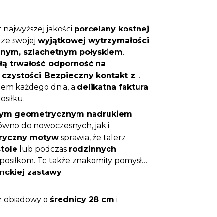
 najwyższej jakości
porcelany kostnej
t ze swojej
wyjątkowej wytrzymałości
lnym, szlachetnym połyskiem
.
łą trwałość
,
odporność na
 czystości
.
Bezpieczny kontakt z
iem każdego dnia, a
delikatna faktura
siłku.
tym geometrycznym nadrukiem
równo do nowoczesnych, jak i
ryczny motyw
sprawia, że talerz
tole
lub podczas
rodzinnych
 posiłkom. To także znakomity pomysł
nckiej zastawy
.
z obiadowy o
średnicy 28 cm
i