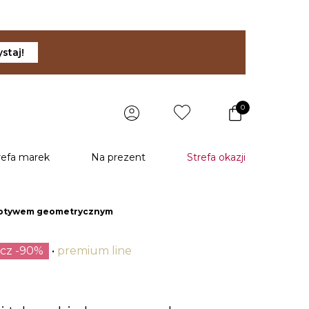
staj!
0
refa marek
Na prezent
Strefa okazji
z motywem geometrycznym
ecz -90%
premium line
u