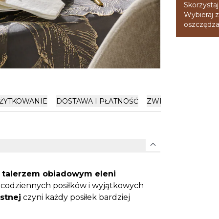
Skorzystaj
Wybieraj z
oszczędzaj
ŻYTKOWANIE
DOSTAWA I PŁATNOŚĆ
ZWROTY
OPINIE
expand_more
z
talerzem obiadowym eleni
 codziennych posiłków i wyjątkowych
stnej
czyni każdy posiłek bardziej