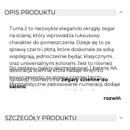
expand_more
OPIS PRODUKTU
Tuma 2 to niezwykle elegancki okrągły zegar
na ścianę, który wprowadza luksusowy
charakter do pomieszczenia. Dzieje się to za
sprawą czarni i złota, które doskonale ze sobą
współgrają, jednocześnie będąc klasycznymi
oraz uniwersalnymi kolorami. Jest to również
Do zestawu należy skompletować 1 baterię AA.
dekoracja ścienna, która nadaje wnętrzu
nowoczesności za sprawą czarnej tarczy.
Sprawdź również inne
zegary ścienne do
Minimalistyczne zastosowanie numeracji, dodaje
salonu
.
zrównoważonej surowości, doskonale pasującej
do nowoczesnej odsłony zegara.
rozwiń
expand_more
SZCZEGÓŁY PRODUKTU