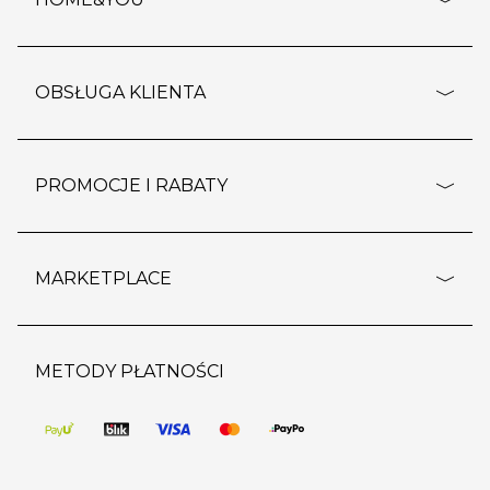
adresy sklepów
o firmie
OBSŁUGA KLIENTA
rozporządzenie RODO
pomoc - najczęstsze pytania
ustawienia cookies
dostawy i płatność
PROMOCJE I RABATY
polityka prywatności
polityka zwrotu towaru
kontakt
strefa okazji
reklamacje
blog
outlet
MARKETPLACE
wypis z subskrypcji
jakość i bezpieczeństwo
karta klienta
regulamin sklepu
o marketplace
karta podarunkowa
pozostałe regulaminy
strefa marek
METODY PŁATNOŚCI
regulaminy promocji
produkty
pomoc dla sprzedawców