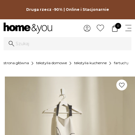
Druga rzecz -90% | Online i Stacjonarnie
0
chevron_right
chevron_right
chevron_right
chevron_ri
strona główna
tekstylia domowe
tekstylia kuchenne
fartuchy
favorite