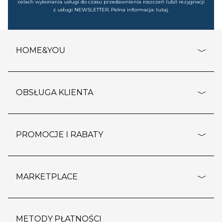
celach wykonania usługi do czasu przedawnienia roszczeń lub/i rezygnacji
z usługi NEWSLETTER. Pełna informacja:
tutaj
.
HOME&YOU
adresy sklepów
o firmie
OBSŁUGA KLIENTA
rozporządzenie RODO
pomoc - najczęstsze pytania
ustawienia cookies
dostawy i płatność
PROMOCJE I RABATY
polityka prywatności
polityka zwrotu towaru
kontakt
strefa okazji
reklamacje
blog
outlet
MARKETPLACE
wypis z subskrypcji
jakość i bezpieczeństwo
karta klienta
regulamin sklepu
o marketplace
karta podarunkowa
pozostałe regulaminy
strefa marek
METODY PŁATNOŚCI