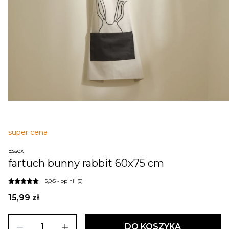
super cena
Essex
fartuch bunny rabbit 60x75 cm
5,0/5 -
opinii (5)
15,99 zł
remove
add
DO KOSZYKA