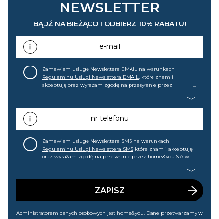
NEWSLETTER
BĄDŹ NA BIEŻĄCO I ODBIERZ 10% RABATU!
e-mail
Zamawiam usługę Newslettera EMAIL na warunkach
Regulaminu Usługi Newslettera EMAIL
, które znam i
akceptuję oraz wyrażam zgodę na przesyłanie przez
home&you S.A w Gdańsku (KRS: 0000015349) na mój adres e-
mail informacji handlowej (m.in. o nowościach, ofertach,
promocjach, wyprzedażach). Wiem, że mogę tę zgodę w
każdej chwili cofnąć.
nr telefonu
Zamawiam usługę Newslettera SMS na warunkach
Regulaminu Usługi Newslettera SMS
które znam i akceptuję
oraz wyrażam zgodę na przesyłanie przez home&you S.A w
Gdańsku (KRS: 0000015349) na mój nr telefonu informacji
handlowej (m.in. o nowościach, ofertach, promocjach,
wyprzedażach). Wiem, że mogę tę zgodę w każdej chwili
cofnąć.
ZAPISZ
Administratorem danych osobowych jest home&you. Dane przetwarzamy w