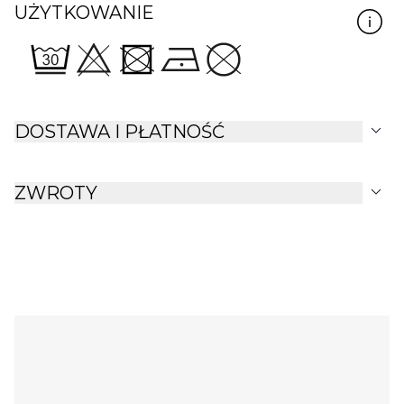
UŻYTKOWANIE
expand_more
DOSTAWA I PŁATNOŚĆ
expand_more
ZWROTY