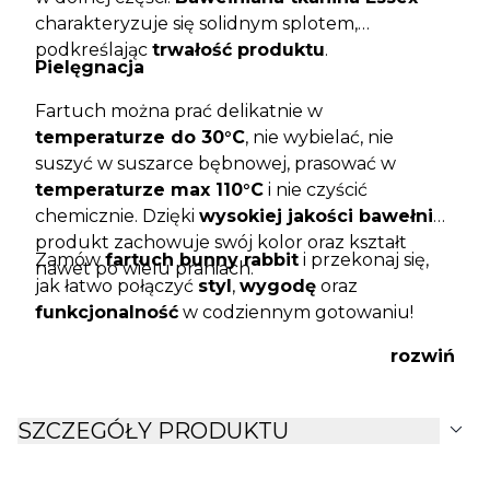
charakteryzuje się solidnym splotem,
podkreślając
trwałość produktu
.
Pielęgnacja
Fartuch można prać delikatnie w
temperaturze do 30°C
, nie wybielać, nie
suszyć w suszarce bębnowej, prasować w
temperaturze max 110°C
i nie czyścić
chemicznie. Dzięki
wysokiej jakości bawełnie
produkt zachowuje swój kolor oraz kształt
Zamów
fartuch bunny rabbit
i przekonaj się,
nawet po wielu praniach.
jak łatwo połączyć
styl
,
wygodę
oraz
funkcjonalność
w codziennym gotowaniu!
rozwiń
expand_more
SZCZEGÓŁY PRODUKTU