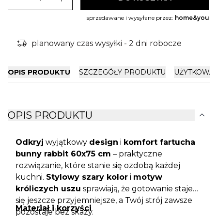
sprzedawane i wysyłane przez:
home&you
delivery_truck_bolt
planowany czas wysyłki - 2 dni robocze
OPIS PRODUKTU
SZCZEGÓŁY PRODUKTU
UŻYTKOWA
expand_more
OPIS PRODUKTU
Odkryj
wyjątkowy
design
i
komfort fartucha
bunny rabbit 60x75 cm
– praktyczne
rozwiązanie, które stanie się ozdobą każdej
kuchni.
Stylowy szary kolor
i
motyw
króliczych uszu
sprawiają, że gotowanie staje
się jeszcze przyjemniejsze, a Twój strój zawsze
Materiał i korzyści
pozostaje bez skazy.