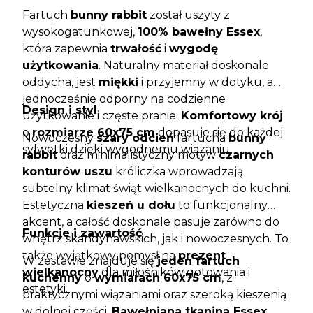
Fartuch
bunny rabbit
został uszyty z
wysokogatunkowej,
100% bawełny Essex
,
która zapewnia
trwałość
i
wygodę
użytkowania
. Naturalny materiał doskonale
oddycha, jest
miękki
i przyjemny w dotyku, a
jednocześnie odporny na codzienne
Design i styl
użytkowanie i częste pranie.
Komfortowy krój
o
rozmiarze 60x75 cm
dopasuje się do każdej
Nowoczesny
szary odcień
fartucha
bunny
sylwetki dzięki wygodnemu wiązaniu.
rabbit
oraz minimalistyczny motyw
czarnych
konturów uszu
króliczka wprowadzają
subtelny klimat świąt wielkanocnych do kuchni.
Estetyczna
kieszeń u dołu
to funkcjonalny
akcent, a całość doskonale pasuje zarówno do
Funkcje i zawartość
wnętrz skandynawskich, jak i nowoczesnych. To
także wyjątkowy pomysł na
prezent
W zestawie znajduje się
jeden fartuch
wielkanocny
dla miłośników gotowania i
kuchenny
o
wymiarach 60x75 cm
, z
estetyki.
praktycznymi wiązaniami oraz szeroką kieszenią
w dolnej części.
Bawełniana tkanina Essex