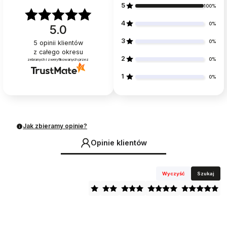
5
100%
4
0%
5.0
3
0%
5
opinii klientów
z całego okresu
2
0%
zebranych i zweryfikowanych przez
1
0%
Jak zbieramy opinie?
Opinie klientów
Wyczyść
Szukaj