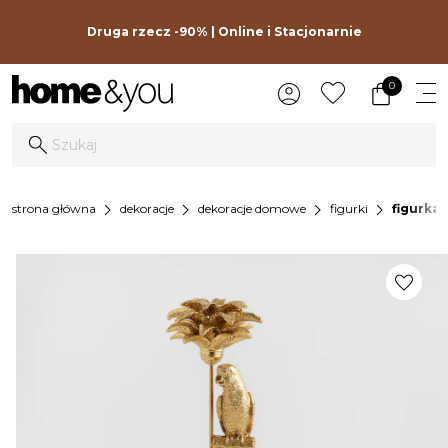
Druga rzecz -90% | Online i Stacjonarnie
0
chevron_right
chevron_right
chevron_right
chevron_right
strona główna
dekoracje
dekoracje domowe
figurki
figurka
favorite