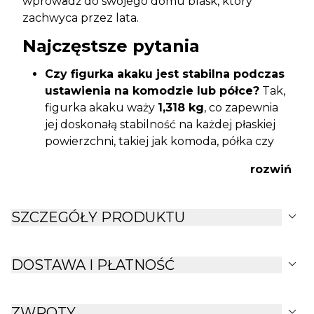
wprowadź do swojego domu blask, który
zachwyca przez lata.
Najczęstsze pytania
Czy figurka akaku jest stabilna podczas
ustawienia na komodzie lub półce?
Tak,
figurka akaku waży
1,318 kg
, co zapewnia
jej doskonałą stabilność na każdej płaskiej
powierzchni, takiej jak komoda, półka czy
stolik.
rozwiń
Czy złoty odcień figurki akaku to żółte
czy różowe złoto?
Figurka akaku
utrzymana jest w ciepłym, klasycznym
expand_more
SZCZEGÓŁY PRODUKTU
złotym odcieniu z wysokim metalicznym
połyskiem, który harmonijnie łączy się
zarówno z ciepłymi, jak i chłodniejszymi
expand_more
DOSTAWA I PŁATNOŚĆ
kolorami wystroju wnętrz.
W jaki sposób najlepiej czyścić złote
expand_more
wykończenie figurki akaku?
Zalecamy
ZWROTY