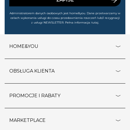
Administratorem danych osobowych jest home&you. Dane przetwarzamy w
celach wykonania usługi do czasu przedawnienia roszczeń lub/i rezygnacji
z usługi NEWSLETTER. Pełna informacja:
tutaj
.
HOME&YOU
adresy sklepów
o firmie
OBSŁUGA KLIENTA
rozporządzenie RODO
pomoc - najczęstsze pytania
ustawienia cookies
dostawy i płatność
PROMOCJE I RABATY
polityka prywatności
polityka zwrotu towaru
kontakt
strefa okazji
reklamacje
blog
outlet
MARKETPLACE
wypis z subskrypcji
jakość i bezpieczeństwo
karta klienta