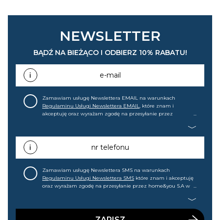
NEWSLETTER
BĄDŹ NA BIEŻĄCO I ODBIERZ 10% RABATU!
e-mail
Zamawiam usługę Newslettera EMAIL na warunkach
Regulaminu Usługi Newslettera EMAIL
, które znam i
akceptuję oraz wyrażam zgodę na przesyłanie przez
home&you S.A w Gdańsku (KRS: 0000015349) na mój adres e-
mail informacji handlowej (m.in. o nowościach, ofertach,
promocjach, wyprzedażach). Wiem, że mogę tę zgodę w
każdej chwili cofnąć.
nr telefonu
Zamawiam usługę Newslettera SMS na warunkach
Regulaminu Usługi Newslettera SMS
które znam i akceptuję
oraz wyrażam zgodę na przesyłanie przez home&you S.A w
Gdańsku (KRS: 0000015349) na mój nr telefonu informacji
handlowej (m.in. o nowościach, ofertach, promocjach,
wyprzedażach). Wiem, że mogę tę zgodę w każdej chwili
cofnąć.
ZAPISZ