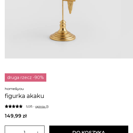
druga rzecz -90%
home&you
figurka akaku
5,0/5 -
opinia (1)
149,99 zł
DO KOSZYKA