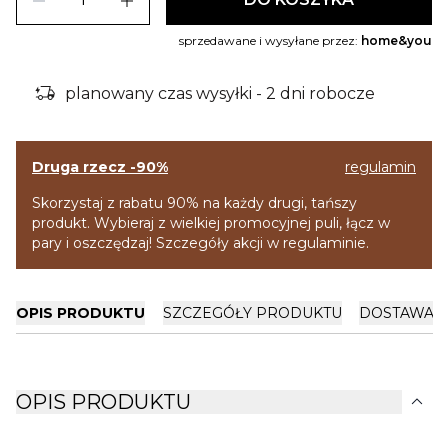
remove
add
sprzedawane i wysyłane przez:
home&you
delivery_truck_bolt
planowany czas wysyłki - 2 dni robocze
Druga rzecz -90%
regulamin
Skorzystaj z rabatu 90% na każdy drugi, tańszy
produkt. Wybieraj z wielkiej promocyjnej puli, łącz w
pary i oszczędzaj! Szczegóły akcji w regulaminie.
OPIS PRODUKTU
SZCZEGÓŁY PRODUKTU
DOSTAWA I
expand_more
OPIS PRODUKTU