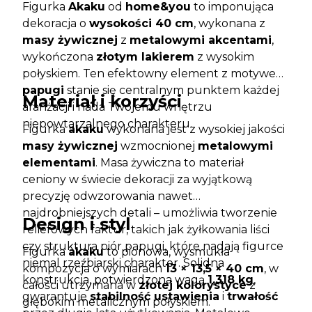
Figurka
Akaku
od
home&you
to imponująca
dekoracja o
wysokości 40 cm
, wykonana z
masy żywicznej
z
metalowymi akcentami
,
wykończona
złotym lakierem
z wysokim
połyskiem. Ten efektowny element z motywem
papugi
stanie się centralnym punktem każdej
Materiał i korzyści
aranżacji i nada Twojemu wnętrzu
niepowtarzalnego charakteru.
Figurka
akaku
wykonana jest z wysokiej jakości
masy żywicznej
wzmocnionej
metalowymi
elementami
. Masa żywiczna to materiał
ceniony w świecie dekoracji za wyjątkową
precyzję odwzorowania nawet
najdrobniejszych detali – umożliwia tworzenie
Design i styl
reliefowych faktur, takich jak żyłkowania liści
czy struktura piór papugi, które nadają figurce
Figurka
akaku
to pionowa, wysmukła
niemal rzeźbiarski charakter. Solidna
kompozycja o wymiarach
13 × 13,5 × 40 cm
, w
konstrukcja, potwierdzona wagą
1,318 kg
,
całości utrzymana w
złotej kolorystyce
z
gwarantuje
stabilność ustawienia
i
trwałość
głębokim metalicznym połyskiem.