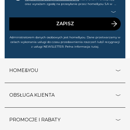
oraz wyrażam zgodę na przesyłanie przez home&you S.A w
Gdańsku (KRS: 0000015349) na mój nr telefonu informacji
handlowej (m.in. o nowościach, ofertach, promocjach,
wyprzedażach). Wiem, że mogę tę zgodę w każdej chwili
cofnąć.
ZAPISZ
Administratorem danych osobowych jest home&you. Dane przetwarzamy w
celach wykonania usługi do czasu przedawnienia roszczeń lub/i rezygnacji
z usługi NEWSLETTER. Pełna informacja:
tutaj
.
HOME&YOU
adresy sklepów
o firmie
OBSŁUGA KLIENTA
rozporządzenie RODO
pomoc - najczęstsze pytania
ustawienia cookies
dostawy i płatność
PROMOCJE I RABATY
polityka prywatności
polityka zwrotu towaru