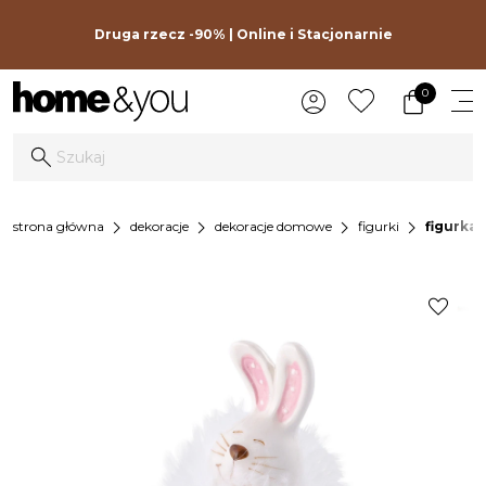
Druga rzecz -90% | Online i Stacjonarnie
0
chevron_right
chevron_right
chevron_right
chevron_right
strona główna
dekoracje
dekoracje domowe
figurki
figurka 
favorite