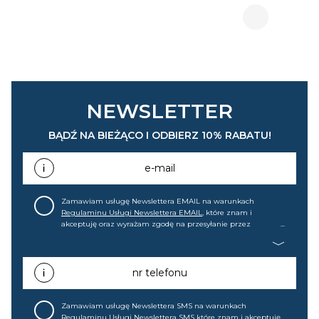
NEWSLETTER
BĄDŹ NA BIEŻĄCO I ODBIERZ 10% RABATU!
e-mail
Zamawiam usługę Newslettera EMAIL na warunkach
Regulaminu Usługi Newslettera EMAIL
, które znam i
akceptuję oraz wyrażam zgodę na przesyłanie przez
home&you S.A w Gdańsku (KRS: 0000015349) na mój adres e-
mail informacji handlowej (m.in. o nowościach, ofertach,
promocjach, wyprzedażach). Wiem, że mogę tę zgodę w
każdej chwili cofnąć.
nr telefonu
Zamawiam usługę Newslettera SMS na warunkach
Regulaminu Usługi Newslettera SMS
które znam i akceptuję