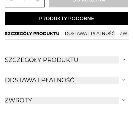
remove
add
PRODUKTY PODOBNE
SZCZEGÓŁY PRODUKTU
DOSTAWA I PŁATNOŚĆ
ZWRO
expand_more
SZCZEGÓŁY PRODUKTU
expand_more
DOSTAWA I PŁATNOŚĆ
expand_more
ZWROTY