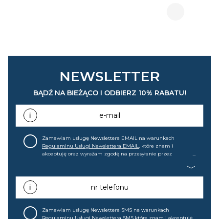
NEWSLETTER
BĄDŹ NA BIEŻĄCO I ODBIERZ 10% RABATU!
e-mail
Zamawiam usługę Newslettera EMAIL na warunkach
Regulaminu Usługi Newslettera EMAIL
, które znam i
akceptuję oraz wyrażam zgodę na przesyłanie przez
home&you S.A w Gdańsku (KRS: 0000015349) na mój adres e-
mail informacji handlowej (m.in. o nowościach, ofertach,
promocjach, wyprzedażach). Wiem, że mogę tę zgodę w
każdej chwili cofnąć.
nr telefonu
Zamawiam usługę Newslettera SMS na warunkach
Regulaminu Usługi Newslettera SMS
które znam i akceptuję