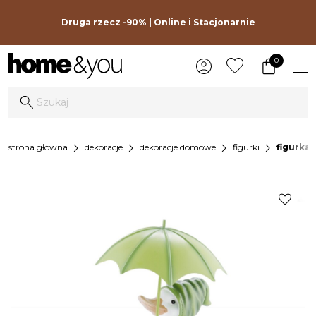
Druga rzecz -90% | Online i Stacjonarnie
0
chevron_right
chevron_right
chevron_right
chevron_right
strona główna
dekoracje
dekoracje domowe
figurki
figurka
favorite