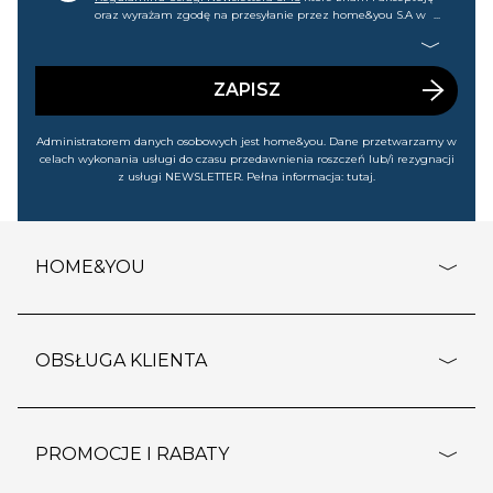
oraz wyrażam zgodę na przesyłanie przez home&you S.A w
Gdańsku (KRS: 0000015349) na mój nr telefonu informacji
handlowej (m.in. o nowościach, ofertach, promocjach,
wyprzedażach). Wiem, że mogę tę zgodę w każdej chwili
cofnąć.
ZAPISZ
Administratorem danych osobowych jest home&you. Dane przetwarzamy w
celach wykonania usługi do czasu przedawnienia roszczeń lub/i rezygnacji
z usługi NEWSLETTER. Pełna informacja:
tutaj
.
HOME&YOU
adresy sklepów
o firmie
OBSŁUGA KLIENTA
rozporządzenie RODO
pomoc - najczęstsze pytania
ustawienia cookies
dostawy i płatność
PROMOCJE I RABATY
polityka prywatności
polityka zwrotu towaru