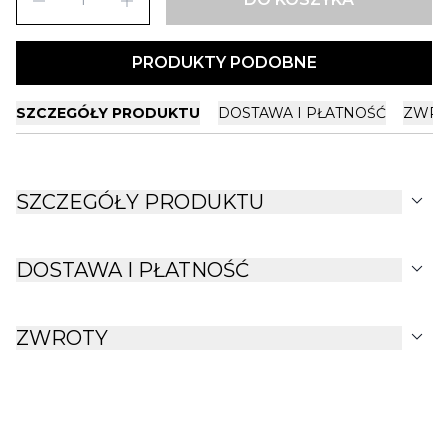
remove
add
PRODUKTY PODOBNE
SZCZEGÓŁY PRODUKTU
DOSTAWA I PŁATNOŚĆ
ZWRO
expand_more
SZCZEGÓŁY PRODUKTU
expand_more
DOSTAWA I PŁATNOŚĆ
expand_more
ZWROTY