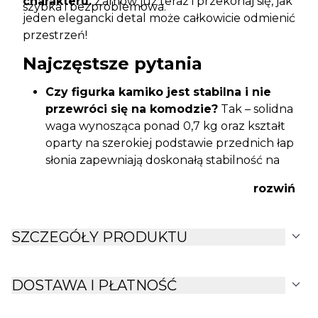
charakteru.
Zamów już teraz i przekonaj się, jak
szybka i bezproblemowa.
jeden elegancki detal może całkowicie odmienić
przestrzeń!
Najczęstsze pytania
Czy figurka kamiko jest stabilna i nie
przewróci się na komodzie?
Tak – solidna
waga wynosząca ponad 0,7 kg oraz kształt
oparty na szerokiej podstawie przednich łap
słonia zapewniają doskonałą stabilność na
płaskich powierzchniach, takich jak komoda
rozwiń
czy regał.
Jak czyścić złote wykończenie z
połyskiem, by go nie uszkodzić?
Do
expand_more
SZCZEGÓŁY PRODUKTU
czyszczenia wystarczy sucha lub lekko
wilgotna ściereczka z mikrofibry. Nie należy
stosować środków ściernych ani
expand_more
DOSTAWA I PŁATNOŚĆ
agresywnych preparatów chemicznych,
które mogłyby zarysować lub przytłumić