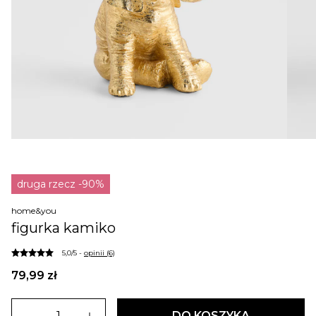
druga rzecz -90%
home&you
figurka kamiko
5,0/5 -
opinii (6)
79,99 zł
DO KOSZYKA