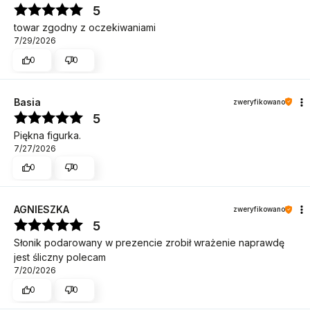
5
towar zgodny z oczekiwaniami
7/29/2026
0
0
Basia
zweryfikowano
5
Piękna figurka.
7/27/2026
0
0
AGNIESZKA
zweryfikowano
5
Słonik podarowany w prezencie zrobił wrażenie naprawdę
jest śliczny polecam
7/20/2026
0
0