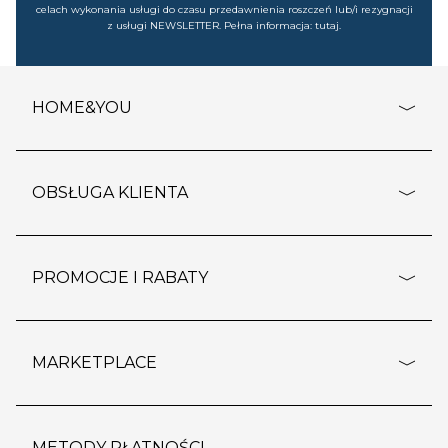
celach wykonania usługi do czasu przedawnienia roszczeń lub/i rezygnacji
z usługi NEWSLETTER. Pełna informacja:
tutaj
.
HOME&YOU
adresy sklepów
o firmie
OBSŁUGA KLIENTA
rozporządzenie RODO
pomoc - najczęstsze pytania
ustawienia cookies
dostawy i płatność
PROMOCJE I RABATY
polityka prywatności
polityka zwrotu towaru
kontakt
strefa okazji
reklamacje
blog
outlet
MARKETPLACE
wypis z subskrypcji
jakość i bezpieczeństwo
karta klienta
regulamin sklepu
o marketplace
DO KOSZYKA
karta podarunkowa
pozostałe regulaminy
strefa marek
METODY PŁATNOŚCI