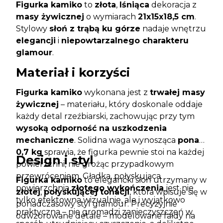
Figurka kamiko
to
złota
,
lśniąca
dekoracja z
masy żywicznej
o wymiarach
21x15x18,5 cm
.
Stylowy
słoń z trąbą ku górze
nadaje wnętrzu
elegancji
i
niepowtarzalnego charakteru
glamour
.
Materiał i korzyści
Figurka kamiko
wykonana jest z
trwałej masy
żywicznej
– materiału, który doskonale oddaje
każdy detal rzeźbiarski, zachowując przy tym
wysoką odporność na uszkodzenia
mechaniczne
. Solidna waga wynosząca
ponad
0,7 kg
sprawia, że figurka pewnie stoi na każdej
Design i styl
powierzchni, nie grożąc przypadkowym
przewróceniem. Gładka, połyskująca
Figurka kamiko
to elegancki słoń utrzymany w
powierzchnia
złotego wykończenia
jest nie
złotej
,
połyskującej tonacji
, która wpisuje się w
tylko efektowna wizualnie, ale i wyjątkowo
ponadczasowy styl glamour. Precyzyjnie
praktyczna – nie gromadzi zanieczyszczeń w
odwzorowane detale – modelowane fałdy na