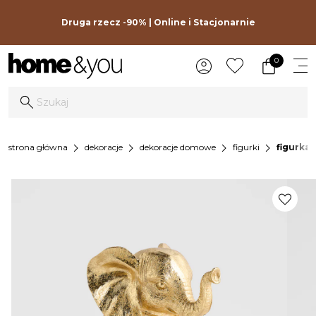
Druga rzecz -90% | Online i Stacjonarnie
0
chevron_right
chevron_right
chevron_right
chevron_right
strona główna
dekoracje
dekoracje domowe
figurki
figurka
favorite