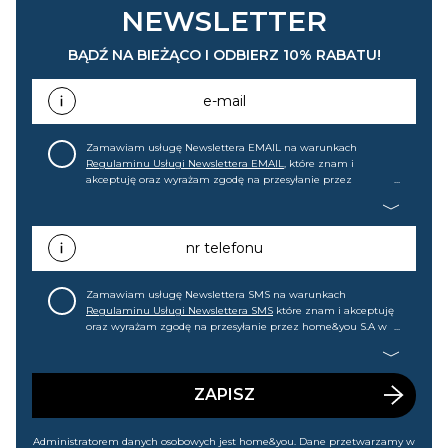
NEWSLETTER
BĄDŹ NA BIEŻĄCO I ODBIERZ 10% RABATU!
e-mail
Zamawiam usługę Newslettera EMAIL na warunkach
Regulaminu Usługi Newslettera EMAIL
, które znam i
akceptuję oraz wyrażam zgodę na przesyłanie przez
home&you S.A w Gdańsku (KRS: 0000015349) na mój adres e-
mail informacji handlowej (m.in. o nowościach, ofertach,
promocjach, wyprzedażach). Wiem, że mogę tę zgodę w
każdej chwili cofnąć.
nr telefonu
Zamawiam usługę Newslettera SMS na warunkach
Regulaminu Usługi Newslettera SMS
które znam i akceptuję
oraz wyrażam zgodę na przesyłanie przez home&you S.A w
Gdańsku (KRS: 0000015349) na mój nr telefonu informacji
handlowej (m.in. o nowościach, ofertach, promocjach,
wyprzedażach). Wiem, że mogę tę zgodę w każdej chwili
cofnąć.
ZAPISZ
Administratorem danych osobowych jest home&you. Dane przetwarzamy w