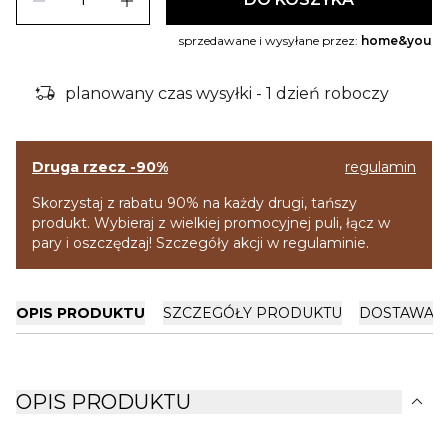
remove
add
sprzedawane i wysyłane przez:
home&you
delivery_truck_bolt
planowany czas wysyłki - 1 dzień roboczy
Druga rzecz -90%
regulamin
Skorzystaj z rabatu 90% na każdy drugi, tańszy
produkt. Wybieraj z wielkiej promocyjnej puli, łącz w
pary i oszczędzaj! Szczegóły akcji w regulaminie.
OPIS PRODUKTU
SZCZEGÓŁY PRODUKTU
DOSTAWA I
expand_more
OPIS PRODUKTU