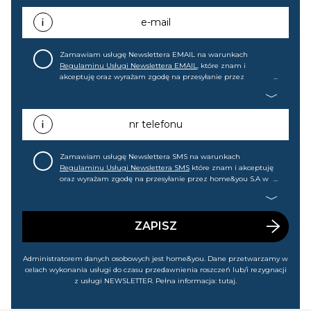
e-mail
Zamawiam usługę Newslettera EMAIL na warunkach
Regulaminu Usługi Newslettera EMAIL
, które znam i
akceptuję oraz wyrażam zgodę na przesyłanie przez
home&you S.A w Gdańsku (KRS: 0000015349) na mój adres e-
mail informacji handlowej (m.in. o nowościach, ofertach,
promocjach, wyprzedażach). Wiem, że mogę tę zgodę w
każdej chwili cofnąć.
nr telefonu
Zamawiam usługę Newslettera SMS na warunkach
Regulaminu Usługi Newslettera SMS
które znam i akceptuję
oraz wyrażam zgodę na przesyłanie przez home&you S.A w
Gdańsku (KRS: 0000015349) na mój nr telefonu informacji
handlowej (m.in. o nowościach, ofertach, promocjach,
wyprzedażach). Wiem, że mogę tę zgodę w każdej chwili
cofnąć.
ZAPISZ
Administratorem danych osobowych jest home&you. Dane przetwarzamy w
celach wykonania usługi do czasu przedawnienia roszczeń lub/i rezygnacji
z usługi NEWSLETTER. Pełna informacja:
tutaj
.