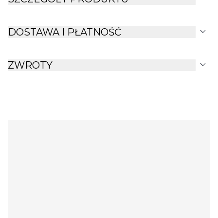
expand_more
DOSTAWA I PŁATNOŚĆ
expand_more
ZWROTY