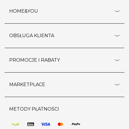
HOME&YOU
adresy sklepów
o firmie
OBSŁUGA KLIENTA
rozporządzenie RODO
pomoc - najczęstsze pytania
ustawienia cookies
dostawy i płatność
PROMOCJE I RABATY
polityka prywatności
polityka zwrotu towaru
kontakt
strefa okazji
reklamacje
blog
outlet
MARKETPLACE
wypis z subskrypcji
jakość i bezpieczeństwo
karta klienta
regulamin sklepu
o marketplace
karta podarunkowa
pozostałe regulaminy
strefa marek
METODY PŁATNOŚCI
regulaminy promocji
produkty
pomoc dla sprzedawców