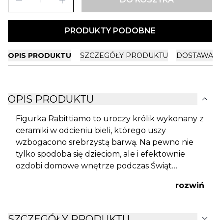
remove
add
PRODUKTY PODOBNE
OPIS PRODUKTU
SZCZEGÓŁY PRODUKTU
DOSTAWA I
expand_more
OPIS PRODUKTU
Figurka Rabittiamo to uroczy królik wykonany z
ceramiki w odcieniu bieli, którego uszy
wzbogacono srebrzystą barwą. Na pewno nie
tylko spodoba się dzieciom, ale i efektownie
ozdobi domowe wnętrze podczas Świąt
Wielkanocnych.
rozwiń
expand_more
SZCZEGÓŁY PRODUKTU