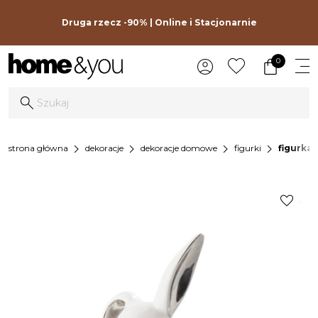
Druga rzecz -90% | Online i Stacjonarnie
0
chevron_right
chevron_right
chevron_right
chevron_right
strona główna
dekoracje
dekoracje domowe
figurki
figurka 
favorite