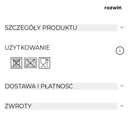
domowym wnętrzu.
rozwiń
expand_more
SZCZEGÓŁY PRODUKTU
UŻYTKOWANIE
expand_more
DOSTAWA I PŁATNOŚĆ
expand_more
ZWROTY