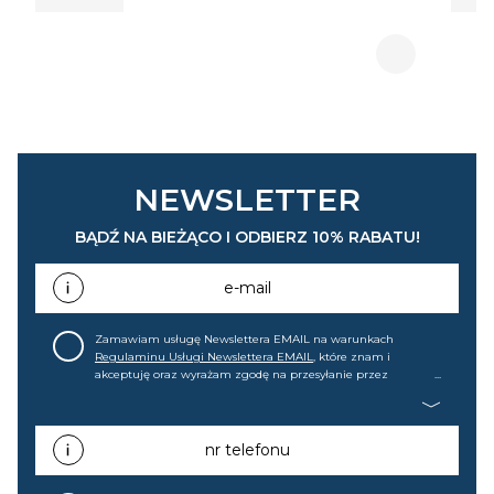
NEWSLETTER
BĄDŹ NA BIEŻĄCO I ODBIERZ 10% RABATU!
e-mail
Zamawiam usługę Newslettera EMAIL na warunkach
Regulaminu Usługi Newslettera EMAIL
, które znam i
akceptuję oraz wyrażam zgodę na przesyłanie przez
home&you S.A w Gdańsku (KRS: 0000015349) na mój adres e-
mail informacji handlowej (m.in. o nowościach, ofertach,
promocjach, wyprzedażach). Wiem, że mogę tę zgodę w
każdej chwili cofnąć.
nr telefonu