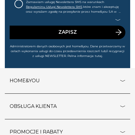
Zamawiam usługę Newslettera SMS na warunkach
Regulaminu Usługi Newslettera SMS
które znam i akceptuję
oraz wyrażam zgodę na przesyłanie przez home&you S.A w
Gdańsku (KRS: 0000015349) na mój nr telefonu informacji
handlowej (m.in. o nowościach, ofertach, promocjach,
wyprzedażach). Wiem, że mogę tę zgodę w każdej chwili
cofnąć.
ZAPISZ
Administratorem danych osobowych jest home&you. Dane przetwarzamy w
celach wykonania usługi do czasu przedawnienia roszczeń lub/i rezygnacji
z usługi NEWSLETTER. Pełna informacja:
tutaj
.
HOME&YOU
adresy sklepów
o firmie
OBSŁUGA KLIENTA
rozporządzenie RODO
pomoc - najczęstsze pytania
ustawienia cookies
dostawy i płatność
PROMOCJE I RABATY
polityka prywatności