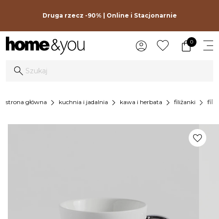
Druga rzecz -90% | Online i Stacjonarnie
0
chevron_right
chevron_right
chevron_right
chevron_right
strona główna
kuchnia i jadalnia
kawa i herbata
filiżanki
fil
favorite