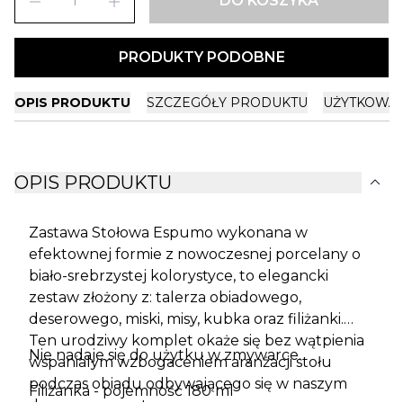
remove
add
DO KOSZYKA
PRODUKTY PODOBNE
OPIS PRODUKTU
SZCZEGÓŁY PRODUKTU
UŻYTKOWA
expand_more
OPIS PRODUKTU
Zastawa Stołowa Espumo wykonana w
efektownej formie z nowoczesnej porcelany o
biało-srebrzystej kolorystyce, to elegancki
zestaw złożony z: talerza obiadowego,
deserowego, miski, misy, kubka oraz filiżanki.
Ten urodziwy komplet okaże się bez wątpienia
Nie nadaje się do użytku w zmywarce.
wspanialym wzbogaceniem aranżacji stołu
podczas obiadu odbywającego się w naszym
Filiżanka - pojemność 180 ml