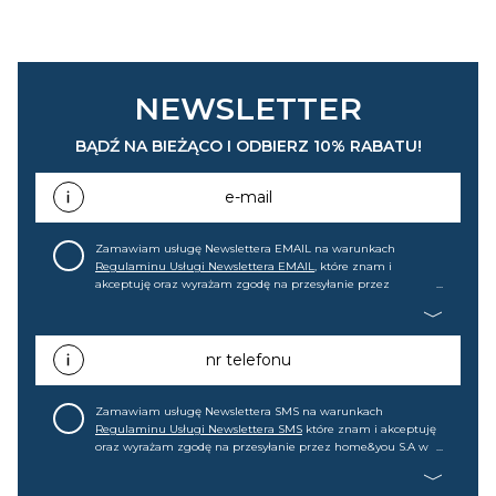
NEWSLETTER
BĄDŹ NA BIEŻĄCO I ODBIERZ 10% RABATU!
e-mail
Zamawiam usługę Newslettera EMAIL na warunkach
Regulaminu Usługi Newslettera EMAIL
, które znam i
akceptuję oraz wyrażam zgodę na przesyłanie przez
home&you S.A w Gdańsku (KRS: 0000015349) na mój adres e-
mail informacji handlowej (m.in. o nowościach, ofertach,
promocjach, wyprzedażach). Wiem, że mogę tę zgodę w
każdej chwili cofnąć.
nr telefonu
Zamawiam usługę Newslettera SMS na warunkach
Regulaminu Usługi Newslettera SMS
które znam i akceptuję
oraz wyrażam zgodę na przesyłanie przez home&you S.A w
Gdańsku (KRS: 0000015349) na mój nr telefonu informacji
handlowej (m.in. o nowościach, ofertach, promocjach,