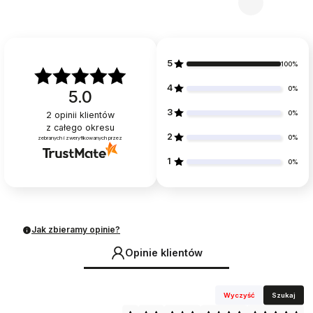
5
100%
4
0%
5.0
3
0%
2
opinii klientów
z całego okresu
2
0%
zebranych i zweryfikowanych przez
1
0%
Jak zbieramy opinie?
Opinie klientów
Wyczyść
Szukaj