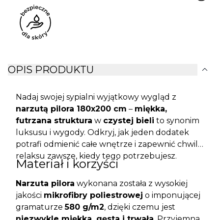
expand_more
OPIS PRODUKTU
Nadaj swojej sypialni wyjątkowy wygląd z
narzutą pilora 180x200 cm
–
miękka,
futrzana struktura
w
czystej bieli
to synonim
luksusu i wygody. Odkryj, jak jeden dodatek
potrafi odmienić całe wnętrze i zapewnić chwilę
relaksu zawsze, kiedy tego potrzebujesz.
Materiał i korzyści
Narzuta pilora
wykonana została z wysokiej
jakości
mikrofibry poliestrowej
o imponującej
gramaturze
580 g/m2
, dzięki czemu jest
niezwykle miękka, gęsta i trwała
. Przyjemna