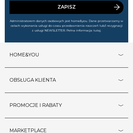
wyprzedażach). Wiem, że mogę tę zgodę w każdej chwili
cofnąć.
ZAPISZ
Administratorem danych osobowych jest home&you. Dane przetwarzamy w
celach wykonania usługi do czasu przedawnienia roszczeń lub/i rezygnacji
z usługi NEWSLETTER. Pełna informacja:
tutaj
.
HOME&YOU
adresy sklepów
o firmie
OBSŁUGA KLIENTA
rozporządzenie RODO
pomoc - najczęstsze pytania
ustawienia cookies
dostawy i płatność
PROMOCJE I RABATY
polityka prywatności
polityka zwrotu towaru
kontakt
strefa okazji
reklamacje
blog
outlet
MARKETPLACE
wypis z subskrypcji