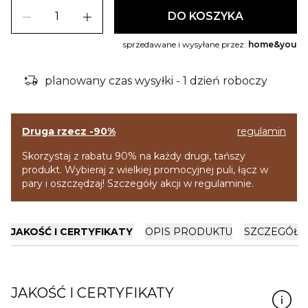
remove
add
DO KOSZYKA
sprzedawane i wysyłane przez:
home&you
delivery_truck_bolt
planowany czas wysyłki - 1 dzień roboczy
Druga rzecz -90%
regulamin
Skorzystaj z rabatu 90% na każdy drugi, tańszy
produkt. Wybieraj z wielkiej promocyjnej puli, łącz w
pary i oszczędzaj! Szczegóły akcji w regulaminie.
JAKOŚĆ I CERTYFIKATY
OPIS PRODUKTU
SZCZEGÓŁY
JAKOŚĆ I CERTYFIKATY