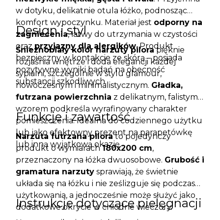
w dotyku, delikatnie otula łóżko, podnosząc
komfort wypoczynku. Materiał jest
odporny na
Design i styl
zagniecenia
, łatwy do utrzymania w czystości
oraz
przyjazny dla alergików
. Produkt
Śnieżnobiały kolor narzuty pilora
pięknie
bezpieczny w kontakcie ze skórą – posiada
rozjaśnia wnętrze i doda elegancji każdej
pozytywne wyniki badań na obecność
sypialni, szczególnie w stylu glamour,
substancji szkodliwych.
nowoczesnym i minimalistycznym.
Gładka,
futrzana powierzchnia
z delikatnym, falistym
wzorem podkreśla wyrafinowany charakter
Funkcje i zawartość
pomieszczenia. Idealna do codziennego użytku
lub jako efektowny prezent na parapetówkę
Narzuta futrzana pilora
to pojedynczy
lub inną wyjątkową okazję.
produkt o wymiarach
180x200 cm
,
przeznaczony na łóżka dwuosobowe.
Grubość i
gramatura narzuty
sprawiają, że świetnie
układa się na łóżku i nie ześlizguje się podczas
użytkowania, a jednocześnie może służyć jako
Instrukcje dotyczące pielęgnacji
dodatkowe okrycie w chłodne wieczory.