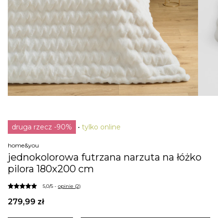
druga rzecz -90%
tylko online
home&you
jednokolorowa futrzana narzuta na łóżko
pilora 180x200 cm
5,0/5 -
opinie (2)
279,99 zł