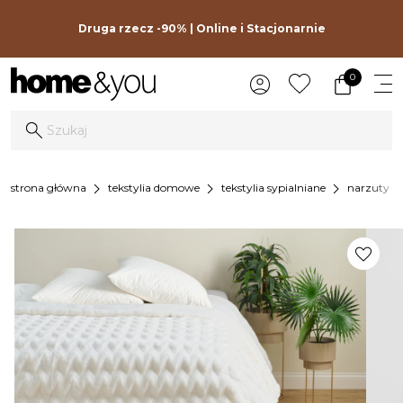
Druga rzecz -90% | Online i Stacjonarnie
0
chevron_right
chevron_right
chevron_right
strona główna
tekstylia domowe
tekstylia sypialniane
narzuty na
favorite