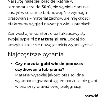
Narzutę najlepiej prać delikatnie w
temperaturze do
30°C
, nie wybielać ani nie
suszyć w suszarce bębnowej. Nie wymaga
prasowania – materiał zachowuje miękkość i
efektowny wygląd nawet po wielu praniach.
Zainwestuj w komfort oraz luksusowy styl
swojej sypialni z
narzutą pilora
. Dodaj do
koszyka i ciesz się nową jakością wypoczynku!
Najczęstsze pytania
Czy narzuta gubi włosie podczas
użytkowania lub prania?
Materiał wysokiej jakości oraz solidne
wykonanie gwarantują, że narzuta nie gubi
włosia przy prawidłowej pielęgnacji.
Czy narzuta jest miękka czy szorstka?
rozwiń
Oferuje niezwykłą miękkość i przyjemne,
futrzane wykończenie idealne do relaksu.