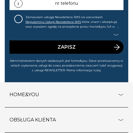
każdej chwili cofnąć.
nr telefonu
Zamawiam usługę Newslettera SMS na warunkach
Regulaminu Usługi Newslettera SMS
które znam i akceptuję
oraz wyrażam zgodę na przesyłanie przez home&you S.A w
Gdańsku (KRS: 0000015349) na mój nr telefonu informacji
handlowej (m.in. o nowościach, ofertach, promocjach,
wyprzedażach). Wiem, że mogę tę zgodę w każdej chwili
cofnąć.
ZAPISZ
Administratorem danych osobowych jest home&you. Dane przetwarzamy w
celach wykonania usługi do czasu przedawnienia roszczeń lub/i rezygnacji
z usługi NEWSLETTER. Pełna informacja:
tutaj
.
HOME&YOU
adresy sklepów
o firmie
OBSŁUGA KLIENTA
rozporządzenie RODO