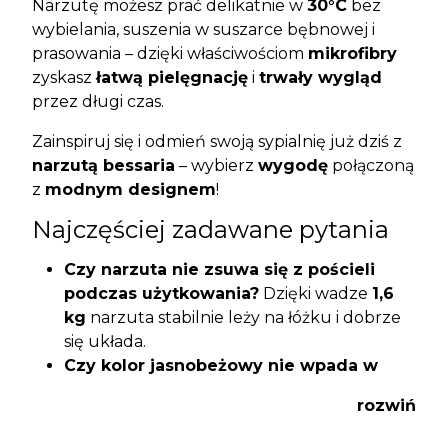
Narzutę możesz prać delikatnie w
30°C
bez
wybielania, suszenia w suszarce bębnowej i
prasowania – dzięki właściwościom
mikrofibry
zyskasz
łatwą pielęgnację
i
trwały wygląd
przez długi czas.
Zainspiruj się i odmień swoją sypialnię już dziś z
narzutą bessaria
– wybierz
wygodę
połączoną
z
modnym designem
!
Najczęściej zadawane pytania
Czy narzuta nie zsuwa się z pościeli
podczas użytkowania?
Dzięki wadze
1,6
kg
narzuta stabilnie leży na łóżku i dobrze
się układa.
Czy kolor jasnobeżowy nie wpada w
żółte tony?
Kolor został specjalnie dobrany
rozwiń
– jest
neutralny
,
jasny
i
elegancki
.
Czy wytłaczany wzór traci strukturę po