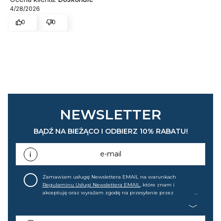
4/28/2026
0
0
NEWSLETTER
BĄDŹ NA BIEŻĄCO I ODBIERZ 10% RABATU!
e-mail
Zamawiam usługę Newslettera EMAIL na warunkach
Regulaminu Usługi Newslettera EMAIL
, które znam i
akceptuję oraz wyrażam zgodę na przesyłanie przez
home&you S.A w Gdańsku (KRS: 0000015349) na mój adres e-
mail informacji handlowej (m.in. o nowościach, ofertach,
promocjach, wyprzedażach). Wiem, że mogę tę zgodę w