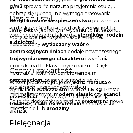
g/m2
sprawia, że narzuta przyjemnie otula,
dobrze się układa i nie wymaga prasowania.
Design i styl
Certyfikowane bezpieczeństwo
potwierdza
jej delikatność dla skóry, dzięki czemu jest to
Jasny
beż
w jednolitym wydaniu to hit sezonu,
wybór odpowiedni także dla
alergików
i
rodzin
który subtelnie rozjaśni każde wnętrze.
z dziećmi
.
Zastosowany
wytłaczany wzór
o
abstrakcyjnych liniach
dodaje nowoczesnego,
trójwymiarowego charakteru
i wyróżnia
produkt na tle klasycznych narzut. Dzięki
Cechy i zawartość
neutralnej kolorystyce i
eleganckim
przeszyciom
, bessaria sprawdzi się w
W komplecie znajduje się
jedna narzuta
o
sypialniach urządzonych w stylu
wymiarach
200x220 cm
i wadze
1,6 kg
. Proste
minimalistycznym,
modern classic
czy
scandi
.
przeszycia
przy krawędziach gwarantują
To także doskonały pomysł na
prezent
na nowe
trwałość
, a
faktura materiału
podkreśla styl
mieszkanie lub
urodziny
.
aranżacji.
Pielęgnacja