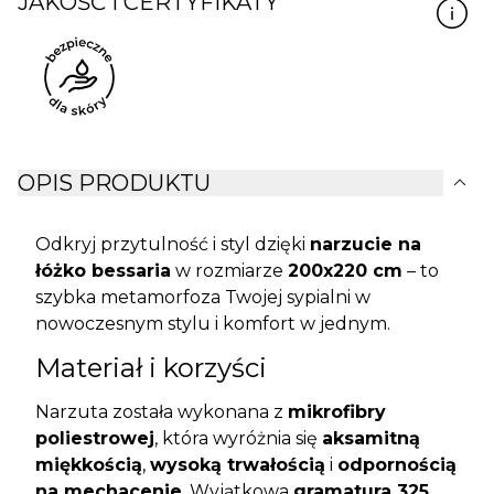
JAKOŚĆ I CERTYFIKATY
expand_more
OPIS PRODUKTU
Odkryj przytulność i styl dzięki
narzucie na
łóżko bessaria
w rozmiarze
200x220 cm
– to
szybka metamorfoza Twojej sypialni w
nowoczesnym stylu i komfort w jednym.
Materiał i korzyści
Narzuta została wykonana z
mikrofibry
poliestrowej
, która wyróżnia się
aksamitną
miękkością
,
wysoką trwałością
i
odpornością
na mechacenie
. Wyjątkowa
gramatura 325