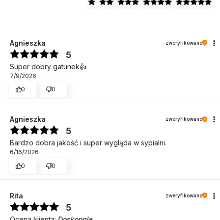
Agnieszka
zweryfikowano
5
Super dobry gatunek👍️
7/9/2026
0
0
Agnieszka
zweryfikowano
5
Bardzo dobra jakość i super wygląda w sypialni.
6/16/2026
0
0
Rita
zweryfikowano
5
Ocena klienta:
Doskonale