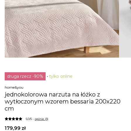
druga rzecz -90%
tylko online
home&you
jednokolorowa narzuta na łóżko z
wytłoczonym wzorem bessaria 200x220
cm
5,0/5 -
opinie (3)
179,99 zł