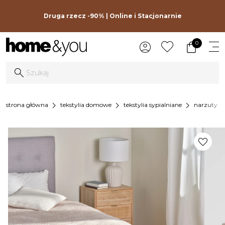
Druga rzecz -90% | Online i Stacjonarnie
0
chevron_right
chevron_right
chevron_right
strona główna
tekstylia domowe
tekstylia sypialniane
narzuty na
favorite