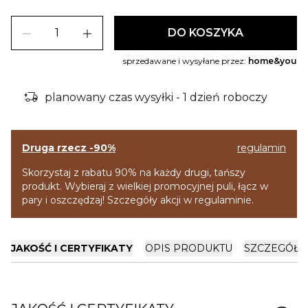
remove
add
DO KOSZYKA
sprzedawane i wysyłane przez:
home&you
delivery_truck_bolt
planowany czas wysyłki - 1 dzień roboczy
Druga rzecz -90%
regulamin
Skorzystaj z rabatu 90% na każdy drugi, tańszy
produkt. Wybieraj z wielkiej promocyjnej puli, łącz w
pary i oszczędzaj! Szczegóły akcji w regulaminie.
JAKOŚĆ I CERTYFIKATY
OPIS PRODUKTU
SZCZEGÓŁY