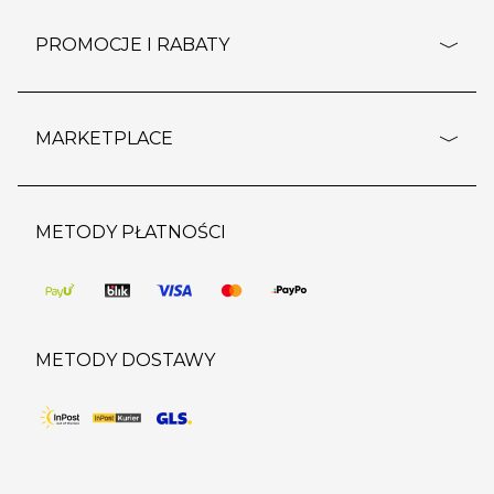
pomoc - najczęstsze pytania
ustawienia cookies
dostawy i płatność
PROMOCJE I RABATY
polityka prywatności
polityka zwrotu towaru
kontakt
strefa okazji
reklamacje
blog
outlet
MARKETPLACE
wypis z subskrypcji
jakość i bezpieczeństwo
karta klienta
regulamin sklepu
o marketplace
karta podarunkowa
pozostałe regulaminy
strefa marek
METODY PŁATNOŚCI
regulaminy promocji
produkty
pomoc dla sprzedawców
METODY DOSTAWY
DO KOSZYKA