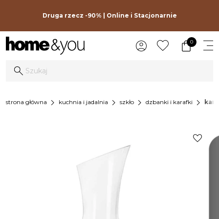
Druga rzecz -90% | Online i Stacjonarnie
0
chevron_right
chevron_right
chevron_right
chevron_right
strona główna
kuchnia i jadalnia
szkło
dzbanki i karafki
kara
favorite