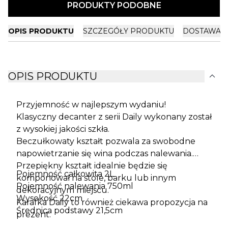
PRODUKTY PODOBNE
OPIS PRODUKTU
SZCZEGÓŁY PRODUKTU
DOSTAWA I
expand_more
OPIS PRODUKTU
Przyjemność w najlepszym wydaniu!
Klasyczny decanter z serii Daily wykonany został
z wysokiej jakości szkła.
Beczułkowaty kształt pozwala za swobodne
napowietrzanie się wina podczas nalewania.
Przepiękny kształt idealnie będzie się
Pojemność całkowita 2L
komponował na stole, barku lub innym
Pojemność nalewania 750ml
dekoracyjnym miejscu.
Wysokość 22cm
Karafka Daily to również ciekawa propozycja na
Średnica podstawy 21,5cm
prezent.