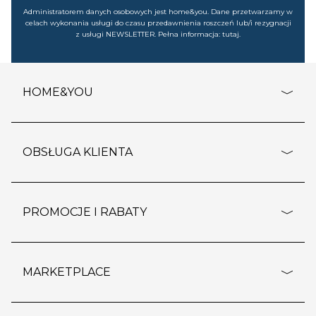
Administratorem danych osobowych jest home&you. Dane przetwarzamy w
celach wykonania usługi do czasu przedawnienia roszczeń lub/i rezygnacji
z usługi NEWSLETTER. Pełna informacja:
tutaj
.
HOME&YOU
adresy sklepów
o firmie
OBSŁUGA KLIENTA
rozporządzenie RODO
pomoc - najczęstsze pytania
ustawienia cookies
dostawy i płatność
PROMOCJE I RABATY
polityka prywatności
polityka zwrotu towaru
kontakt
strefa okazji
reklamacje
blog
outlet
MARKETPLACE
wypis z subskrypcji
jakość i bezpieczeństwo
karta klienta
regulamin sklepu
o marketplace
karta podarunkowa