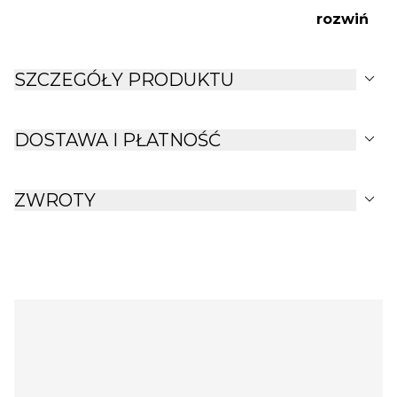
rozwiń
expand_more
SZCZEGÓŁY PRODUKTU
expand_more
DOSTAWA I PŁATNOŚĆ
expand_more
ZWROTY