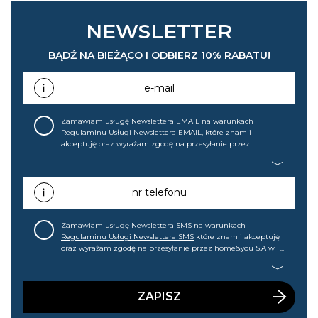
NEWSLETTER
BĄDŹ NA BIEŻĄCO I ODBIERZ 10% RABATU!
e-mail
Zamawiam usługę Newslettera EMAIL na warunkach
Regulaminu Usługi Newslettera EMAIL
, które znam i
akceptuję oraz wyrażam zgodę na przesyłanie przez
home&you S.A w Gdańsku (KRS: 0000015349) na mój adres e-
mail informacji handlowej (m.in. o nowościach, ofertach,
promocjach, wyprzedażach). Wiem, że mogę tę zgodę w
każdej chwili cofnąć.
nr telefonu
Zamawiam usługę Newslettera SMS na warunkach
Regulaminu Usługi Newslettera SMS
które znam i akceptuję
oraz wyrażam zgodę na przesyłanie przez home&you S.A w
Gdańsku (KRS: 0000015349) na mój nr telefonu informacji
handlowej (m.in. o nowościach, ofertach, promocjach,
wyprzedażach). Wiem, że mogę tę zgodę w każdej chwili
cofnąć.
ZAPISZ