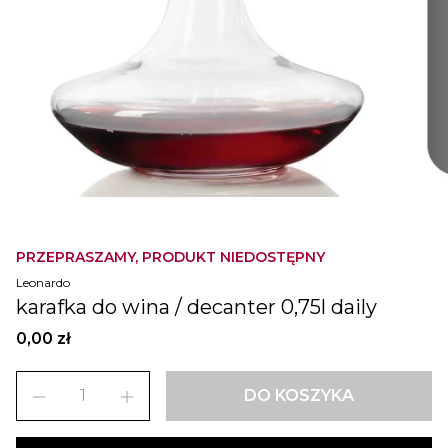
PRZEPRASZAMY, PRODUKT NIEDOSTĘPNY
Leonardo
karafka do wina / decanter 0,75l daily
0,00 zł
remove
add
DO KOSZYKA