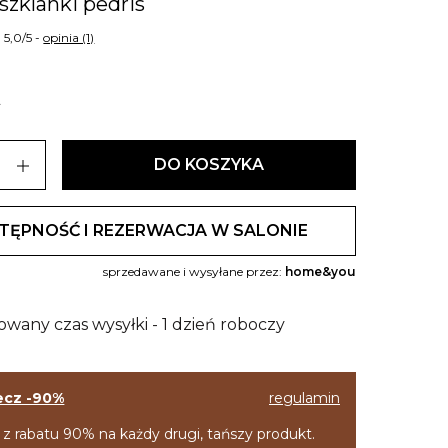
 szklanki pedris
5,0/5 -
opinia (1)
ł
add
DO KOSZYKA
TĘPNOŚĆ I REZERWACJA W SALONIE
sprzedawane i wysyłane przez:
home&you
owany czas wysyłki - 1 dzień roboczy
ecz -90%
regulamin
 z rabatu 90% na każdy drugi, tańszy produkt.