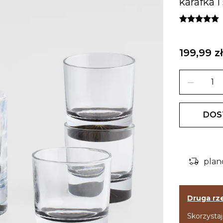
karafka i
199,99 z
remove
DOS
delivery_truck_bolt
plan
Druga rz
Skorzystaj