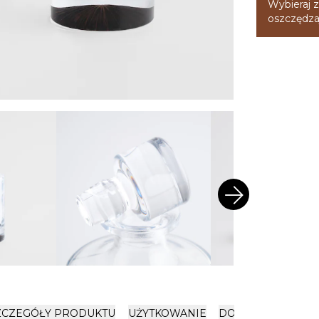
Wybieraj z
oszczędzaj
arrow_forward
ZCZEGÓŁY PRODUKTU
UŻYTKOWANIE
DOSTAWA I PŁATN