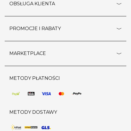
o firmie
OBSŁUGA KLIENTA
rozporządzenie RODO
pomoc - najczęstsze pytania
ustawienia cookies
dostawy i płatność
PROMOCJE I RABATY
polityka prywatności
polityka zwrotu towaru
kontakt
strefa okazji
reklamacje
blog
outlet
MARKETPLACE
wypis z subskrypcji
jakość i bezpieczeństwo
karta klienta
regulamin sklepu
o marketplace
karta podarunkowa
pozostałe regulaminy
strefa marek
METODY PŁATNOŚCI
regulaminy promocji
produkty
pomoc dla sprzedawców
METODY DOSTAWY