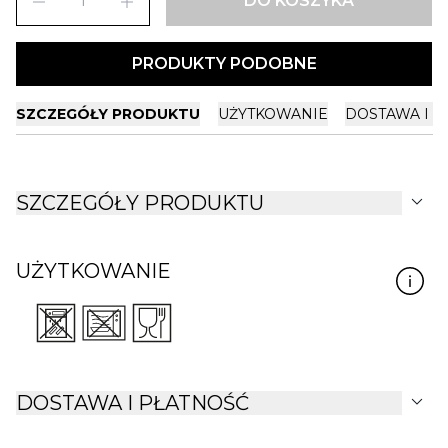
remove
add
DO KOSZYKA
PRODUKTY PODOBNE
SZCZEGÓŁY PRODUKTU
UŻYTKOWANIE
DOSTAWA I P
expand_more
SZCZEGÓŁY PRODUKTU
UŻYTKOWANIE
expand_more
DOSTAWA I PŁATNOŚĆ