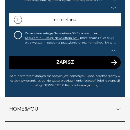
home&you S.A w Gdańsku (KRS: 0000015349) na mój adres e-
mail informacji handlowej (m.in. o nowościach, ofertach,
promocjach, wyprzedażach). Wiem, że mogę tę zgodę w
każdej chwili cofnąć.
nr telefonu
Zamawiam usługę Newslettera SMS na warunkach
Regulaminu Usługi Newslettera SMS
które znam i akceptuję
oraz wyrażam zgodę na przesyłanie przez home&you S.A w
Gdańsku (KRS: 0000015349) na mój nr telefonu informacji
handlowej (m.in. o nowościach, ofertach, promocjach,
wyprzedażach). Wiem, że mogę tę zgodę w każdej chwili
cofnąć.
ZAPISZ
Administratorem danych osobowych jest home&you. Dane przetwarzamy w
celach wykonania usługi do czasu przedawnienia roszczeń lub/i rezygnacji
z usługi NEWSLETTER. Pełna informacja:
tutaj
.
HOME&YOU
adresy sklepów