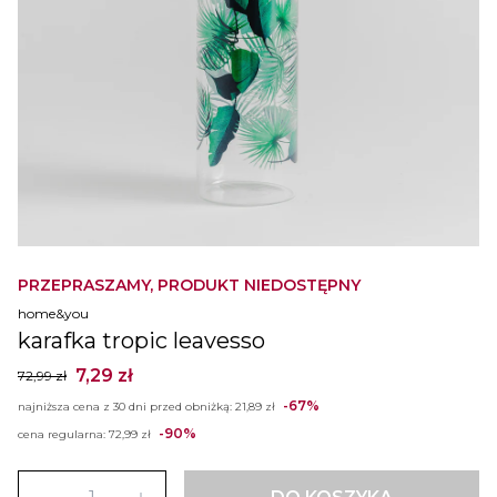
PRZEPRASZAMY, PRODUKT NIEDOSTĘPNY
home&you
karafka tropic leavesso
7,29 zł
72,99 zł
-67%
najniższa cena z 30 dni przed obniżką:
21,89 zł
-90%
cena regularna:
72,99 zł