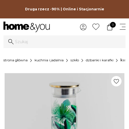
Druga rzecz -90% | Online i Stacjonarnie
0
chevron_right
chevron_right
chevron_right
chevron_right
strona główna
kuchnia i jadalnia
szkło
dzbanki i karafki
kara
favorite