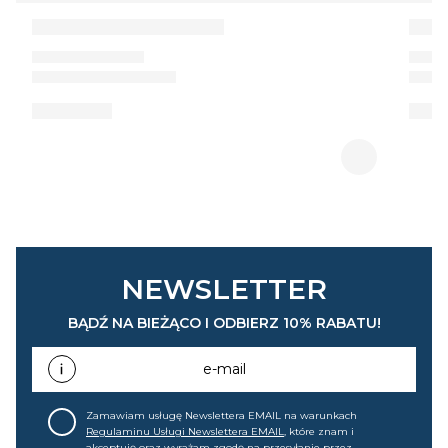
NEWSLETTER
BĄDŹ NA BIEŻĄCO I ODBIERZ 10% RABATU!
e-mail
Zamawiam usługę Newslettera EMAIL na warunkach
Regulaminu Usługi Newslettera EMAIL
, które znam i
akceptuję oraz wyrażam zgodę na przesyłanie przez