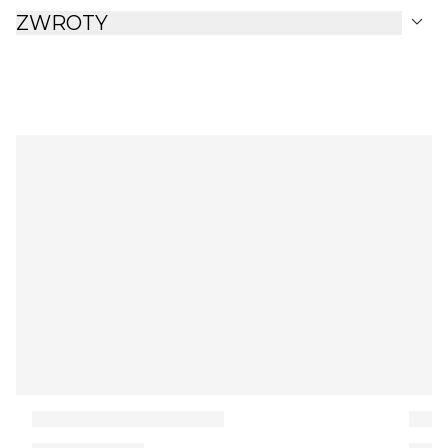
expand_more
ZWROTY