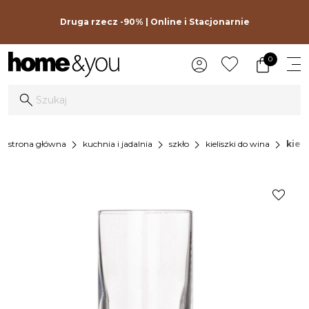
Druga rzecz -90% | Online i Stacjonarnie
0
chevron_right
chevron_right
chevron_right
chevron_right
strona główna
kuchnia i jadalnia
szkło
kieliszki do wina
kieli
favorite