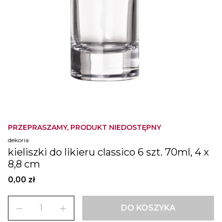
PRZEPRASZAMY, PRODUKT NIEDOSTĘPNY
dekoria
kieliszki do likieru classico 6 szt. 70ml, 4 x
8,8 cm
0,00 zł
remove
add
DO KOSZYKA