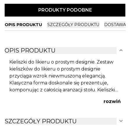
PRODUKTY PODOBNE
OPIS PRODUKTU
SZCZEGÓŁY PRODUKTU
DOSTAWA I
expand_more
OPIS PRODUKTU
Kieliszki do likieru o prostym designie. Zestaw
kieliszków do likieru o prostym designie
przyciąga wzrok niewmuszoną elegancją.
Klasyczna forma doskonale się prezentuje,
komponując z całością aranżacji stołu. Kieliszki
do likieru Classico pozwolą wznieść niejeden
rozwiń
toast podczas przyjęć czy rodzinnych
uroczystości. Projekt kieliszka powstał zgodnie
z tradycjami włoskiego rzemiosła. Dmuchane
expand_more
SZCZEGÓŁY PRODUKTU
bezołowiowe szkło kryształowe jest odporne na