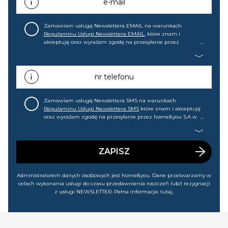
e-mail
Zamawiam usługę Newslettera EMAIL na warunkach
Regulaminu Usługi Newslettera EMAIL
, które znam i
akceptuję oraz wyrażam zgodę na przesyłanie przez
home&you S.A w Gdańsku (KRS: 0000015349) na mój adres e-
mail informacji handlowej (m.in. o nowościach, ofertach,
promocjach, wyprzedażach). Wiem, że mogę tę zgodę w
każdej chwili cofnąć.
nr telefonu
Zamawiam usługę Newslettera SMS na warunkach
Regulaminu Usługi Newslettera SMS
które znam i akceptuję
oraz wyrażam zgodę na przesyłanie przez home&you S.A w
Gdańsku (KRS: 0000015349) na mój nr telefonu informacji
handlowej (m.in. o nowościach, ofertach, promocjach,
wyprzedażach). Wiem, że mogę tę zgodę w każdej chwili
cofnąć.
ZAPISZ
Administratorem danych osobowych jest home&you. Dane przetwarzamy w
celach wykonania usługi do czasu przedawnienia roszczeń lub/i rezygnacji
z usługi NEWSLETTER. Pełna informacja:
tutaj
.