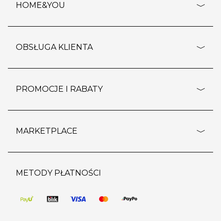
HOME&YOU
adresy sklepów
o firmie
OBSŁUGA KLIENTA
rozporządzenie RODO
pomoc - najczęstsze pytania
ustawienia cookies
dostawy i płatność
PROMOCJE I RABATY
polityka prywatności
polityka zwrotu towaru
kontakt
strefa okazji
reklamacje
blog
outlet
MARKETPLACE
wypis z subskrypcji
jakość i bezpieczeństwo
karta klienta
regulamin sklepu
o marketplace
karta podarunkowa
pozostałe regulaminy
strefa marek
METODY PŁATNOŚCI
regulaminy promocji
produkty
pomoc dla sprzedawców