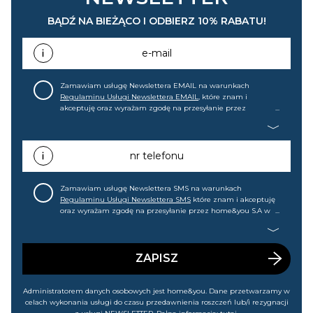
BĄDŹ NA BIEŻĄCO I ODBIERZ 10% RABATU!
e-mail
Zamawiam usługę Newslettera EMAIL na warunkach
Regulaminu Usługi Newslettera EMAIL
, które znam i
akceptuję oraz wyrażam zgodę na przesyłanie przez
home&you S.A w Gdańsku (KRS: 0000015349) na mój adres e-
mail informacji handlowej (m.in. o nowościach, ofertach,
promocjach, wyprzedażach). Wiem, że mogę tę zgodę w
każdej chwili cofnąć.
nr telefonu
Zamawiam usługę Newslettera SMS na warunkach
Regulaminu Usługi Newslettera SMS
które znam i akceptuję
oraz wyrażam zgodę na przesyłanie przez home&you S.A w
Gdańsku (KRS: 0000015349) na mój nr telefonu informacji
handlowej (m.in. o nowościach, ofertach, promocjach,
wyprzedażach). Wiem, że mogę tę zgodę w każdej chwili
cofnąć.
ZAPISZ
Administratorem danych osobowych jest home&you. Dane przetwarzamy w
celach wykonania usługi do czasu przedawnienia roszczeń lub/i rezygnacji