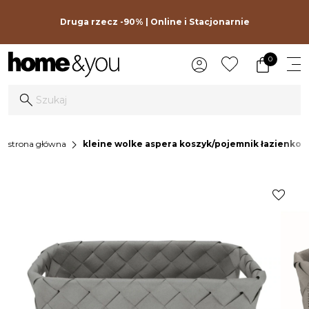
Druga rzecz -90% | Online i Stacjonarnie
0
chevron_right
strona główna
kleine wolke aspera koszyk/pojemnik łazienko
favorite