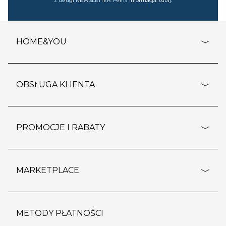
z usługi NEWSLETTER. Pełna informacja:
tutaj
.
HOME&YOU
adresy sklepów
o firmie
OBSŁUGA KLIENTA
rozporządzenie RODO
pomoc - najczęstsze pytania
ustawienia cookies
dostawy i płatność
PROMOCJE I RABATY
polityka prywatności
polityka zwrotu towaru
kontakt
strefa okazji
reklamacje
blog
outlet
MARKETPLACE
wypis z subskrypcji
jakość i bezpieczeństwo
karta klienta
regulamin sklepu
o marketplace
karta podarunkowa
pozostałe regulaminy
strefa marek
METODY PŁATNOŚCI
regulaminy promocji