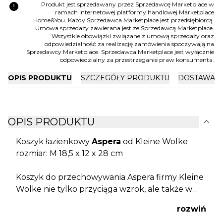
error
Produkt jest sprzedawany przez Sprzedawcę Marketplace w
ramach internetowej platformy handlowej Marketplace
Home&You. Każdy Sprzedawca Marketplace jest przedsiębiorcą.
Umowa sprzedaży zawierana jest ze Sprzedawcą Marketplace.
Wszystkie obowiązki związane z umową sprzedaży oraz
odpowiedzialność za realizację zamówienia spoczywają na
Sprzedawcy Marketplace. Sprzedawca Marketplace jest wyłącznie
odpowiedzialny za przestrzeganie praw konsumenta.
OPIS PRODUKTU
SZCZEGÓŁY PRODUKTU
DOSTAWA I
expand_more
OPIS PRODUKTU
Koszyk łazienkowy
Aspera
od Kleine Wolke
rozmiar: M 18,5 x 12 x 28 cm
Koszyk do przechowywania Aspera firmy Kleine
Wolke nie tylko przyciąga wzrok, ale także w
mgnieniu oka wprowadza porządek w Twojej
rozwiń
łazience. Pleciony
organizer
idealnie nadaje się