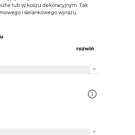
a pufie lub w koszu dekoracyjnym. Tak
mowego i sielankowego wyrazu.
ou
.
rozwiń
expand_more
expand_more