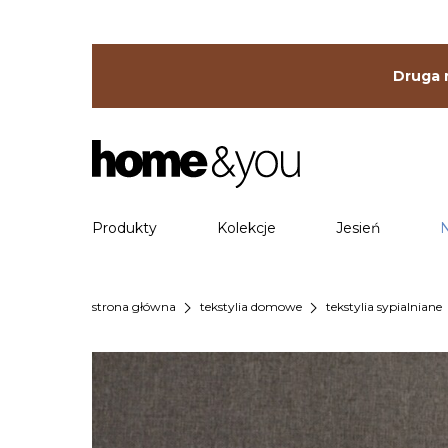
Druga r
Produkty
Kolekcje
Jesień
chevron_right
chevron_right
che
strona główna
tekstylia domowe
tekstylia sypialniane