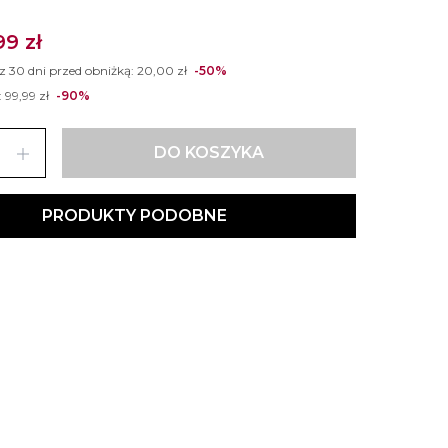
99 zł
 z 30 dni przed obniżką:
20,00 zł
-50%
:
99,99 zł
-90%
add
DO KOSZYKA
PRODUKTY PODOBNE