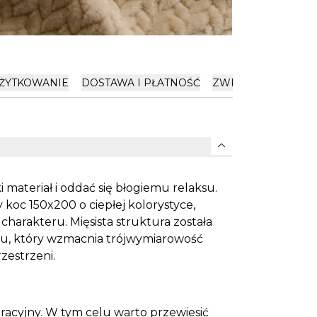
ŻYTKOWANIE
DOSTAWA I PŁATNOŚĆ
ZWROTY
expand_more
i materiał i oddać się błogiemu relaksu.
koc 150x200 o ciepłej kolorystyce,
harakteru. Mięsista struktura została
u, który wzmacnia trójwymiarowość
zestrzeni.
oracyjny. W tym celu warto przewiesić