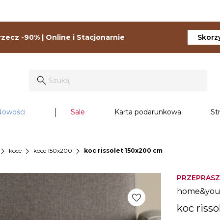
zecz -90% | Online i Stacjonarnie
Skorzy
Nowości
Sale
Karta podarunkowa
St
vron_right
chevron_right
chevron_right
koce
koce 150x200
koc rissolet 150x200 cm
PRZEPRASZ
home&yo
favorite
koc riss