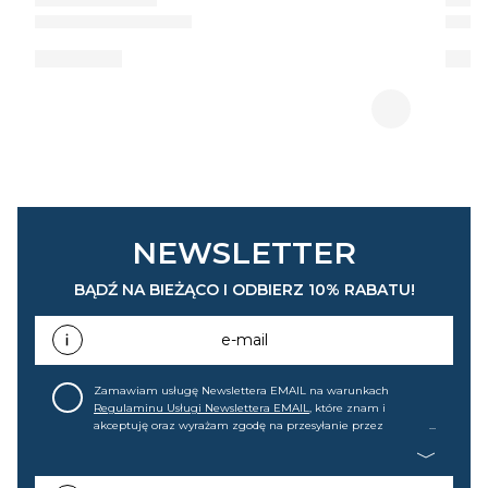
NEWSLETTER
BĄDŹ NA BIEŻĄCO I ODBIERZ 10% RABATU!
e-mail
Zamawiam usługę Newslettera EMAIL na warunkach
Regulaminu Usługi Newslettera EMAIL
, które znam i
akceptuję oraz wyrażam zgodę na przesyłanie przez
home&you S.A w Gdańsku (KRS: 0000015349) na mój adres e-
mail informacji handlowej (m.in. o nowościach, ofertach,
promocjach, wyprzedażach). Wiem, że mogę tę zgodę w