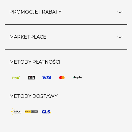
pomoc - najczęstsze pytania
ustawienia cookies
dostawy i płatność
PROMOCJE I RABATY
polityka prywatności
polityka zwrotu towaru
kontakt
strefa okazji
reklamacje
blog
outlet
MARKETPLACE
wypis z subskrypcji
jakość i bezpieczeństwo
karta klienta
regulamin sklepu
o marketplace
karta podarunkowa
pozostałe regulaminy
strefa marek
METODY PŁATNOŚCI
regulaminy promocji
produkty
pomoc dla sprzedawców
METODY DOSTAWY
DO KOSZYKA