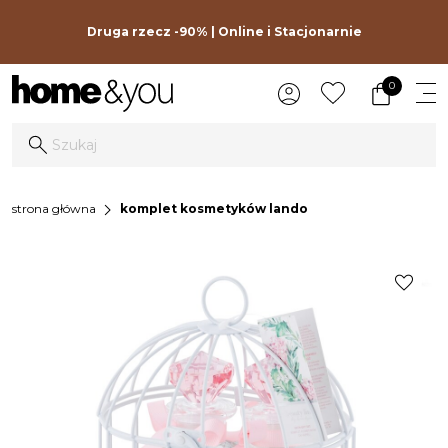
Druga rzecz -90% | Online i Stacjonarnie
0
chevron_right
strona główna
komplet kosmetyków lando
favorite