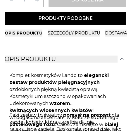
remove
add
PRODUKTY PODOBNE
OPIS PRODUKTU
SZCZEGÓŁY PRODUKTU
DOSTAWA I
expand_more
OPIS PRODUKTU
Komplet kosmetyków Lando to
elegancki
zestaw produktów pielęgnacyjnych
ozdobionych piękną kwiecistą oprawą.
Kosmetyki umieszczono w opakowaniach
udekorowanych
wzorem
kwitnących wiosennych kwiatów
i
Taki zestaw to świetny
pomysł na prezent
dla
wzbogacono akcentami w kolorze subtelnego
każdej kobiety, która uwielbia długie
pastelowego różu
. Całość zamknięto w
białej
relaksujące kąpiele. Doskonale sprawdzi się, jako