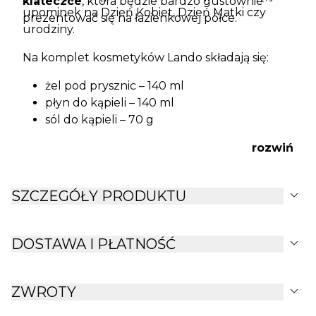
klateczce
, która będzie bardzo gustownie
upominek na Dzień Kobiet, Dzień Matki czy
prezentować się na łazienkowej półce.
urodziny.
Na komplet kosmetyków Lando składają się:
żel pod prysznic – 140 ml
płyn do kąpieli – 140 ml
sól do kąpieli – 70 g
rozwiń
expand_more
SZCZEGÓŁY PRODUKTU
expand_more
DOSTAWA I PŁATNOŚĆ
expand_more
ZWROTY