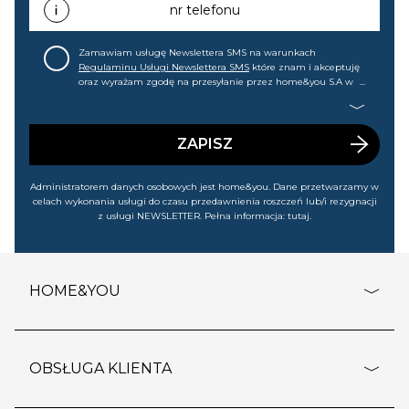
każdej chwili cofnąć.
nr telefonu
Zamawiam usługę Newslettera SMS na warunkach
Regulaminu Usługi Newslettera SMS
które znam i akceptuję
oraz wyrażam zgodę na przesyłanie przez home&you S.A w
Gdańsku (KRS: 0000015349) na mój nr telefonu informacji
handlowej (m.in. o nowościach, ofertach, promocjach,
wyprzedażach). Wiem, że mogę tę zgodę w każdej chwili
cofnąć.
ZAPISZ
Administratorem danych osobowych jest home&you. Dane przetwarzamy w
celach wykonania usługi do czasu przedawnienia roszczeń lub/i rezygnacji
z usługi NEWSLETTER. Pełna informacja:
tutaj
.
HOME&YOU
adresy sklepów
o firmie
OBSŁUGA KLIENTA
rozporządzenie RODO