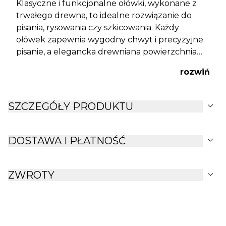
Klasyczne i funkcjonalne ołówki, wykonane z
trwałego drewna, to idealne rozwiązanie do
pisania, rysowania czy szkicowania. Każdy
ołówek zapewnia wygodny chwyt i precyzyjne
pisanie, a elegancka drewniana powierzchnia
dodaje estetycznego uroku. Doskonały wybór
rozwiń
do biura, szkoły czy warsztatu artystycznego.
expand_more
SZCZEGÓŁY PRODUKTU
expand_more
DOSTAWA I PŁATNOŚĆ
expand_more
ZWROTY