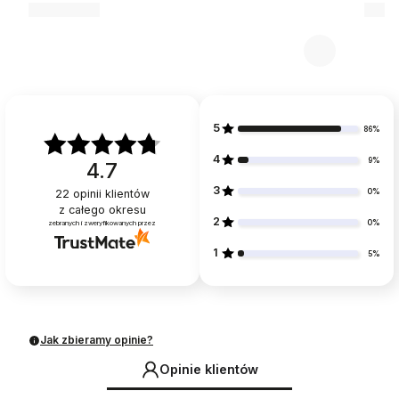
5
86%
4
9%
4.7
3
0%
22
opinii klientów
z całego okresu
2
0%
zebranych i zweryfikowanych przez
1
5%
Jak zbieramy opinie?
Opinie klientów