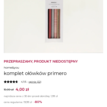
PRZEPRASZAMY, PRODUKT NIEDOSTĘPNY
home&you
komplet ołówków primero
4,7/5 -
opinie (22)
4,00 zł
19,99 zł
najniższa cena z 30 dni przed obniżką:
1,99 zł
-80%
cena regularna:
19,99 zł