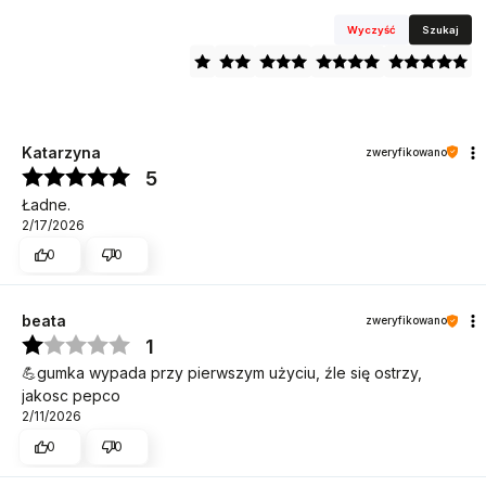
Wyczyść
Szukaj
Katarzyna
zweryfikowano
5
Ładne.
2/17/2026
0
0
beata
zweryfikowano
1
💪gumka wypada przy pierwszym użyciu, źle się ostrzy,
jakosc pepco
2/11/2026
0
0