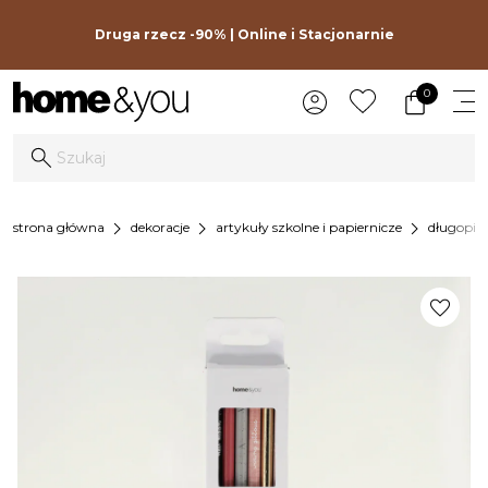
Druga rzecz -90% | Online i Stacjonarnie
0
chevron_right
chevron_right
chevron_right
strona główna
dekoracje
artykuły szkolne i papiernicze
długopisy
favorite