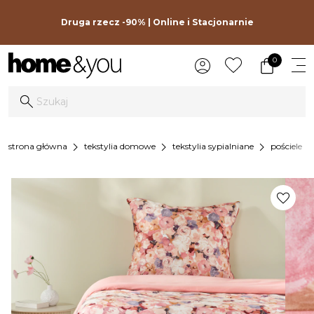
Druga rzecz -90% | Online i Stacjonarnie
0
chevron_right
chevron_right
chevron_right
chevron_r
strona główna
tekstylia domowe
tekstylia sypialniane
pościele
favorite