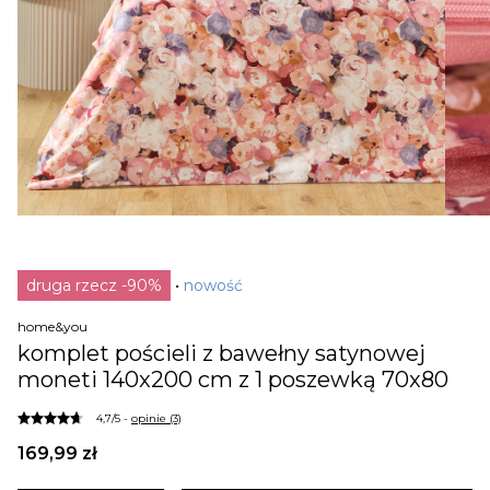
druga rzecz -90%
nowość
home&you
komplet pościeli z bawełny satynowej
moneti 140x200 cm z 1 poszewką 70x80
4,7/5 -
opinie (3)
169,99 zł