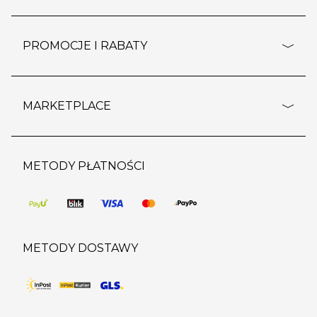
rozporządzenie RODO
pomoc - najczęstsze pytania
ustawienia cookies
dostawy i płatność
PROMOCJE I RABATY
polityka prywatności
polityka zwrotu towaru
kontakt
strefa okazji
reklamacje
blog
outlet
MARKETPLACE
wypis z subskrypcji
jakość i bezpieczeństwo
karta klienta
regulamin sklepu
o marketplace
karta podarunkowa
pozostałe regulaminy
strefa marek
METODY PŁATNOŚCI
regulaminy promocji
produkty
pomoc dla sprzedawców
METODY DOSTAWY