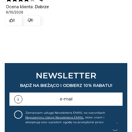
Ocena klienta:
Dobrze
6/10/2026
0
0
NEWSLETTER
BĄDŹ NA BIEŻĄCO I ODBIERZ 10% RABATU!
e-mail
Zamawiam usługę Newslettera EMAIL na warunkach
Regulaminu Usługi Newslettera EMAIL
, które znam i
akceptuję oraz wyrażam zgodę na przesyłanie przez
home&you S.A w Gdańsku (KRS: 0000015349) na mój adres e-
mail informacji handlowej (m.in. o nowościach, ofertach,