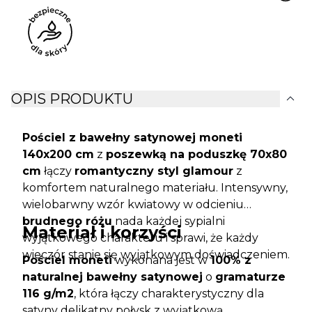
expand_more
OPIS PRODUKTU
Pościel z bawełny satynowej moneti
140x200 cm
z
poszewką na poduszkę 70x80
cm
łączy
romantyczny styl glamour
z
komfortem naturalnego materiału. Intensywny,
wielobarwny wzór kwiatowy w odcieniu
brudnego różu
nada każdej sypialni
Materiał i korzyści
wyjątkowego charakteru i sprawi, że każdy
wieczór stanie się wyjątkowym doświadczeniem.
Pościel moneti
wykonana jest w
100% z
naturalnej bawełny satynowej
o
gramaturze
116 g/m2
, która łączy charakterystyczny dla
satyny delikatny połysk z wyjątkową