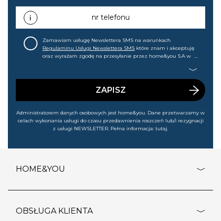
promocjach, wyprzedażach). Wiem, że mogę tę zgodę w
każdej chwili cofnąć.
nr telefonu
Zamawiam usługę Newslettera SMS na warunkach
Regulaminu Usługi Newslettera SMS
które znam i akceptuję
oraz wyrażam zgodę na przesyłanie przez home&you S.A w
Gdańsku (KRS: 0000015349) na mój nr telefonu informacji
handlowej (m.in. o nowościach, ofertach, promocjach,
wyprzedażach). Wiem, że mogę tę zgodę w każdej chwili
cofnąć.
ZAPISZ
Administratorem danych osobowych jest home&you. Dane przetwarzamy w
celach wykonania usługi do czasu przedawnienia roszczeń lub/i rezygnacji
z usługi NEWSLETTER. Pełna informacja:
tutaj
.
HOME&YOU
adresy sklepów
o firmie
OBSŁUGA KLIENTA