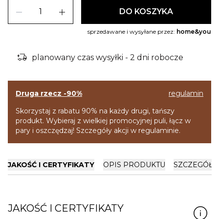
remove
add
DO KOSZYKA
sprzedawane i wysyłane przez:
home&you
delivery_truck_bolt
planowany czas wysyłki - 2 dni robocze
Druga rzecz -90%
regulamin
Skorzystaj z rabatu 90% na każdy drugi, tańszy
produkt. Wybieraj z wielkiej promocyjnej puli, łącz w
pary i oszczędzaj! Szczegóły akcji w regulaminie.
JAKOŚĆ I CERTYFIKATY
OPIS PRODUKTU
SZCZEGÓŁY
JAKOŚĆ I CERTYFIKATY