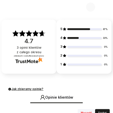
5
67%
4
33%
4.7
3
0%
3
opinii klientów
z całego okresu
2
0%
zebranych i zweryfikowanych przez
1
0%
Jak zbieramy opinie?
Opinie klientów
Wyczyść
Szukaj