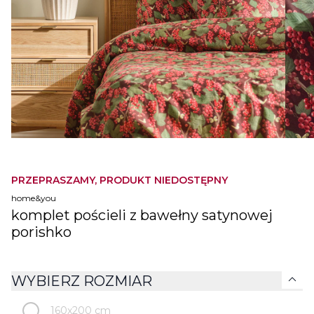
PRZEPRASZAMY, PRODUKT NIEDOSTĘPNY
home&you
komplet pościeli z bawełny satynowej
porishko
expand_more
WYBIERZ ROZMIAR
160x200 cm