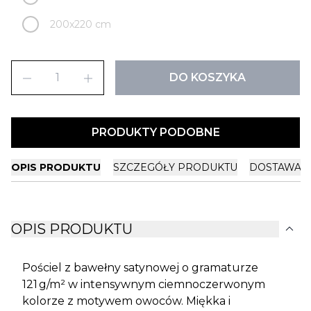
200x220 cm
remove
add
DO KOSZYKA
PRODUKTY PODOBNE
OPIS PRODUKTU
SZCZEGÓŁY PRODUKTU
DOSTAWA I
expand_more
OPIS PRODUKTU
Pościel z bawełny satynowej o gramaturze
121 g/m² w intensywnym ciemnoczerwonym
kolorze z motywem owoców. Miękka i