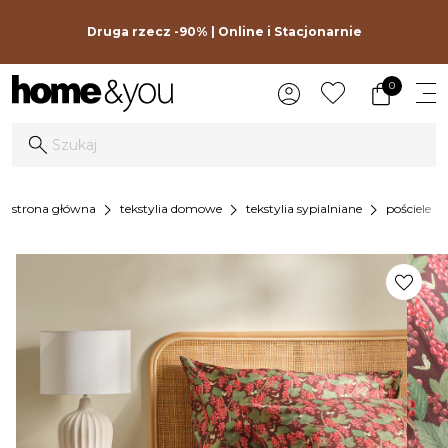
Druga rzecz -90% | Online i Stacjonarnie
0
chevron_right
chevron_right
chevron_right
chevron_r
strona główna
tekstylia domowe
tekstylia sypialniane
pościele
favorite