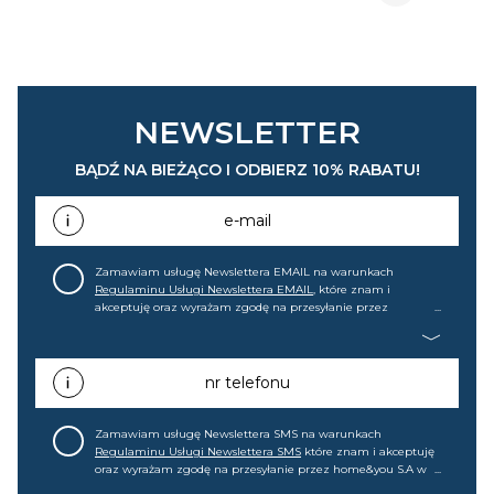
NEWSLETTER
BĄDŹ NA BIEŻĄCO I ODBIERZ 10% RABATU!
e-mail
Zamawiam usługę Newslettera EMAIL na warunkach
Regulaminu Usługi Newslettera EMAIL
, które znam i
akceptuję oraz wyrażam zgodę na przesyłanie przez
home&you S.A w Gdańsku (KRS: 0000015349) na mój adres e-
mail informacji handlowej (m.in. o nowościach, ofertach,
promocjach, wyprzedażach). Wiem, że mogę tę zgodę w
każdej chwili cofnąć.
nr telefonu
Zamawiam usługę Newslettera SMS na warunkach
Regulaminu Usługi Newslettera SMS
które znam i akceptuję
oraz wyrażam zgodę na przesyłanie przez home&you S.A w
Gdańsku (KRS: 0000015349) na mój nr telefonu informacji