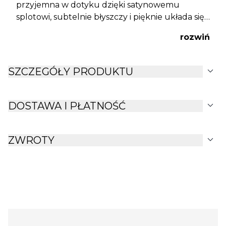
przyjemna w dotyku dzięki satynowemu
splotowi, subtelnie błyszczy i pięknie układa się
na łóżku. Naturalny materiał zapewnia
rozwiń
doskonałą wentylację i komfort snu przez cały
rok, a soczyste wzory wprowadzają do sypialni
elegancję i przytulną atmosferę.
expand_more
SZCZEGÓŁY PRODUKTU
expand_more
DOSTAWA I PŁATNOŚĆ
expand_more
ZWROTY