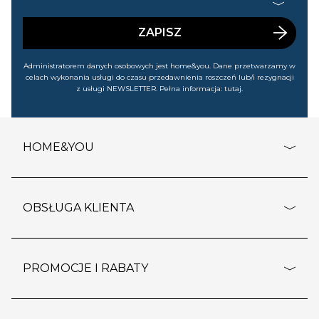
handlowej (m.in. o nowościach, ofertach, promocjach,
wyprzedażach). Wiem, że mogę tę zgodę w każdej chwili
cofnąć.
ZAPISZ
Administratorem danych osobowych jest home&you. Dane przetwarzamy w
celach wykonania usługi do czasu przedawnienia roszczeń lub/i rezygnacji
z usługi NEWSLETTER. Pełna informacja:
tutaj
.
HOME&YOU
adresy sklepów
o firmie
OBSŁUGA KLIENTA
rozporządzenie RODO
pomoc - najczęstsze pytania
ustawienia cookies
dostawy i płatność
PROMOCJE I RABATY
polityka prywatności
polityka zwrotu towaru
kontakt
strefa okazji
reklamacje