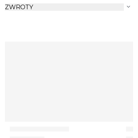
expand_more
ZWROTY