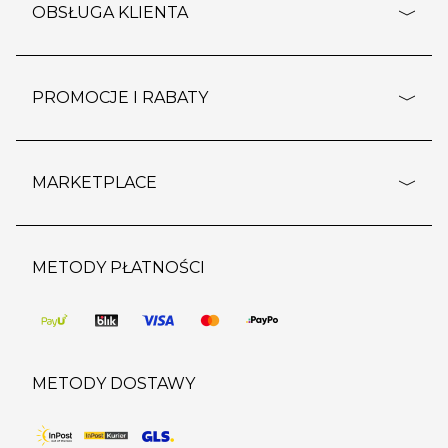
o firmie
OBSŁUGA KLIENTA
rozporządzenie RODO
pomoc - najczęstsze pytania
ustawienia cookies
dostawy i płatność
PROMOCJE I RABATY
polityka prywatności
polityka zwrotu towaru
kontakt
strefa okazji
reklamacje
blog
outlet
MARKETPLACE
wypis z subskrypcji
jakość i bezpieczeństwo
karta klienta
regulamin sklepu
o marketplace
karta podarunkowa
pozostałe regulaminy
strefa marek
METODY PŁATNOŚCI
regulaminy promocji
produkty
pomoc dla sprzedawców
METODY DOSTAWY