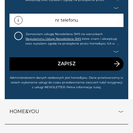
home&you S.A w Gdańsku (KRS: 0000015349) na mój adres e-
mail informacji handlowej (m.in. o nowościach, ofertach,
promocjach, wyprzedażach). Wiem, że mogę tę zgodę w
każdej chwili cofnąć.
nr telefonu
Zamawiam usługę Newslettera SMS na warunkach
Regulaminu Usługi Newslettera SMS
które znam i akceptuję
oraz wyrażam zgodę na przesyłanie przez home&you S.A w
Gdańsku (KRS: 0000015349) na mój nr telefonu informacji
handlowej (m.in. o nowościach, ofertach, promocjach,
wyprzedażach). Wiem, że mogę tę zgodę w każdej chwili
cofnąć.
ZAPISZ
Administratorem danych osobowych jest home&you. Dane przetwarzamy w
celach wykonania usługi do czasu przedawnienia roszczeń lub/i rezygnacji
z usługi NEWSLETTER. Pełna informacja:
tutaj
.
HOME&YOU
adresy sklepów