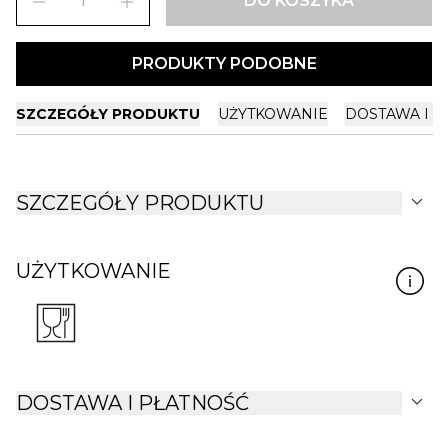
remove
add
DO KOSZYKA
PRODUKTY PODOBNE
SZCZEGÓŁY PRODUKTU
UŻYTKOWANIE
DOSTAWA I P
expand_more
SZCZEGÓŁY PRODUKTU
UŻYTKOWANIE
expand_more
DOSTAWA I PŁATNOŚĆ