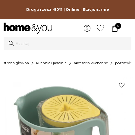
Druga rzecz -90% | Online i Stacjonarnie
0
chevron_right
chevron_right
chevron_right
strona główna
kuchnia i jadalnia
akcesoria kuchenne
pozostałe 
favorite