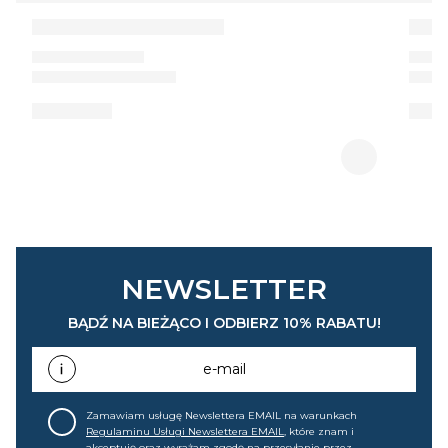
NEWSLETTER
BĄDŹ NA BIEŻĄCO I ODBIERZ 10% RABATU!
e-mail
Zamawiam usługę Newslettera EMAIL na warunkach
Regulaminu Usługi Newslettera EMAIL
, które znam i
akceptuję oraz wyrażam zgodę na przesyłanie przez