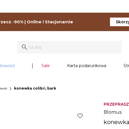
zecz -90% | Online i Stacjonarnie
Skorzy
Nowości
Sale
Karta podarunkowa
St
chevron_right
ewki
konewka colibri, bark
PRZEPRASZ
Blomus
favorite
konewka 