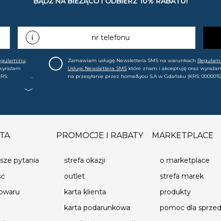
BĄDŹ NA BIEŻĄCO I ODBIERZ 10% RABATU!
nr telefonu
egulaminu
Zamawiam usługę Newslettera SMS na warunkach
Regulam
 wyrażam
Usługi Newslettera SMS
które znam i akceptuję oraz wyraża
RS:
na przesyłanie przez home&you S.A w Gdańsku (KRS: 0000015
.in. o
mój nr telefonu informacji handlowej (m.in. o nowościach, ofe
, że mogę tę
promocjach, wyprzedażach). Wiem, że mogę tę zgodę w każde
cofnąć.
TA
PROMOCJE I RABATY
MARKETPLACE
sze pytania
strefa okazji
o marketplace
ść
outlet
strefa marek
towaru
karta klienta
produkty
karta podarunkowa
pomoc dla sprz