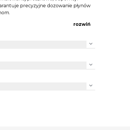
gwarantuje precyzyjne dozowanie płynów
nom.
rozwiń
expand_more
expand_more
expand_more