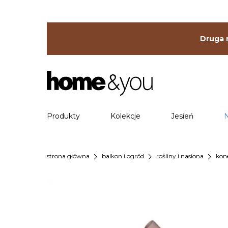
Druga r
Produkty
Kolekcje
Jesień
chevron_right
chevron_right
chevron_right
strona główna
balkon i ogród
rośliny i nasiona
kon