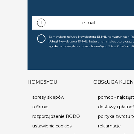
e-mail
Zamawiam usługę Newslettera EMAIL na warunkach
R
Usługi Newslettera EMAIL
, które znam i akceptuję oraz
zgodę na przesyłanie przez home&you S.A w Gdańsku (K
0000015349) na mój adres e-mail informacji handlowej (m
nowościach, ofertach, promocjach, wyprzedażach). Wiem
zgodę w każdej chwili cofnąć.
HOME&YOU
OBSŁUGA KLIEN
adresy sklepów
pomoc - najczęst
o firmie
dostawy i płatno
rozporządzenie RODO
polityka zwrotu 
ustawienia cookies
reklamacje