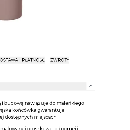
OSTAWA I PŁATNOŚĆ
ZWROTY
expand_more
 i budową nawiązuje do maleńkiego
, wąska końcówka gwarantuje
ej dostępnych miejscach.
j malowanej proszkowo, odpornej i