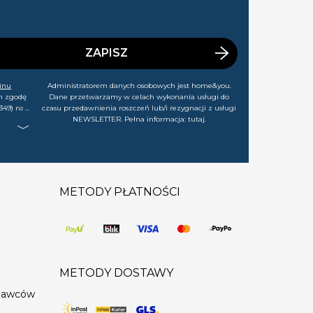
ZAPISZ
inu
Administratorem danych osobowych jest home&you.
m zgodę
Dane przetwarzamy w celach wykonania usługi do
349) na
czasu przedawnienia roszczeń lub/i rezygnacji z usługi
rtach,
NEWSLETTER. Pełna informacja:
tutaj
.
j chwili
METODY PŁATNOŚCI
METODY DOSTAWY
edawców