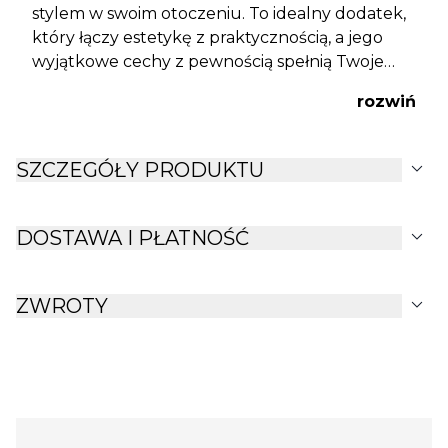
stylem w swoim otoczeniu. To idealny dodatek,
który łączy estetykę z praktycznością, a jego
wyjątkowe cechy z pewnością spełnią Twoje
oczekiwania.
rozwiń
expand_more
SZCZEGÓŁY PRODUKTU
expand_more
DOSTAWA I PŁATNOŚĆ
expand_more
ZWROTY