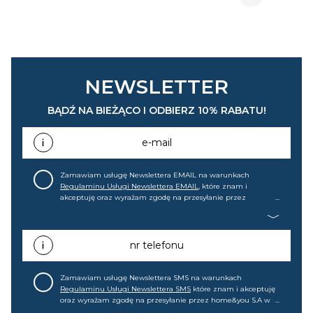
NEWSLETTER
BĄDŹ NA BIEŻĄCO I ODBIERZ 10% RABATU!
e-mail
Zamawiam usługę Newslettera EMAIL na warunkach
Regulaminu Usługi Newslettera EMAIL
, które znam i
akceptuję oraz wyrażam zgodę na przesyłanie przez
home&you S.A w Gdańsku (KRS: 0000015349) na mój adres e-
mail informacji handlowej (m.in. o nowościach, ofertach,
promocjach, wyprzedażach). Wiem, że mogę tę zgodę w
każdej chwili cofnąć.
nr telefonu
Zamawiam usługę Newslettera SMS na warunkach
Regulaminu Usługi Newslettera SMS
które znam i akceptuję
oraz wyrażam zgodę na przesyłanie przez home&you S.A w
Gdańsku (KRS: 0000015349) na mój nr telefonu informacji