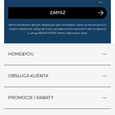
handlowej (m.in. o nowościach, ofertach, promocjach,
wyprzedażach). Wiem, że mogę tę zgodę w każdej chwili
cofnąć.
ZAPISZ
Administratorem danych osobowych jest home&you. Dane przetwarzamy w
celach wykonania usługi do czasu przedawnienia roszczeń lub/i rezygnacji
z usługi NEWSLETTER. Pełna informacja:
tutaj
.
HOME&YOU
adresy sklepów
o firmie
OBSŁUGA KLIENTA
rozporządzenie RODO
pomoc - najczęstsze pytania
ustawienia cookies
dostawy i płatność
PROMOCJE I RABATY
polityka prywatności
polityka zwrotu towaru
kontakt
strefa okazji
reklamacje