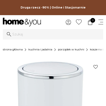
Druga rzecz -90% | Online i Stacjonarnie
0
chevron_right
chevron_right
chevron_right
strona główna
kuchnia i jadalnia
porządek w kuchni
kosze na śm
favorite