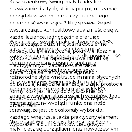
Kosz łazienkowy Swing, mały to idealne
rozwiązanie dla tych, którzy pragną utrzymać
porządek w swoim domu czy biurze. Jego
pojemność wynosząca 2 litry sprawia, że jest
wystarczająco kompaktowy, aby zmieścić się w
każdej łazience, jednocześnie oferując
Wykonany z wysokiej jakości tworzywa ABS,
wystarczająco dużo miejsca na codzienne
kosz jest odporny na uszkodzenia oraz
odpady. Dzięki estetycznej pokrywie, kosz nie
zarysowania, co zapewnia jego długowieczność.
tylko skutecznie zapobiega uwalnianiu się
Jego nowoczesny design w spokojnej
nieprzyjemnych zapachów, ale także
kolorystyce doskonale wpisuje się w
prezentuje się niezwykle elegancko.
różnorodne style wnętrz, od minimalistycznych
Kosz łazienkowy Swing, mały to produkt
po bardziej klasyczne aranżacje. Dzięki prostocie
renomowanej niemieckiej marki WENKO,
formy, kosz jest łatwy do czyszczenia, co
znanej z wysokiej jakości swoich wyrobów. Jego
dodatkowo ułatwia utrzymanie porządku w
minimalistyczny wygląd i funkcjonalność
przestrzeni.
sprawiają, że jest to doskonały wybór do
każdego wnętrza, a także praktyczny element
Nie czekaj! Wybierz kosz łazienkowy Swing,
wyposażenia biur i punktów usługowych.
mały i ciesz się porządkiem oraz nowoczesnym