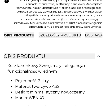
error
Produkt jest sprzedawany przez Sprzedawcę Marketplace w
ramach internetowej platformy handlowej Marketplace
Home&You. Każdy Sprzedawca Marketplace jest przedsiębiorcą.
Umowa sprzedaży zawierana jest ze Sprzedawcą Marketplace.
Wszystkie obowiązki związane z umową sprzedaży oraz
odpowiedzialność za realizację zamówienia spoczywają na
Sprzedawcy Marketplace. Sprzedawca Marketplace jest wyłącznie
odpowiedzialny za przestrzeganie praw konsumenta.
OPIS PRODUKTU
SZCZEGÓŁY PRODUKTU
DOSTAWA I
expand_more
OPIS PRODUKTU
Kosz łazienkowy Swing, mały - elegancja i
funkcjonalność w jednym
Pojemność: 2 litry
Materiał: tworzywo ABS
Design: minimalistyczny, nowoczesny
Marka: WENKO