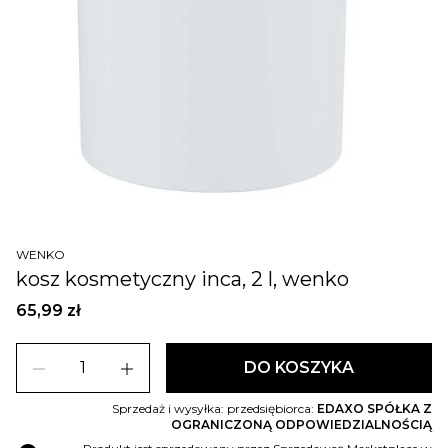
WENKO
kosz kosmetyczny inca, 2 l, wenko
65,99 zł
remove
add
DO KOSZYKA
Sprzedaż i wysyłka: przedsiębiorca:
EDAXO SPÓŁKA Z
OGRANICZONĄ ODPOWIEDZIALNOŚCIĄ