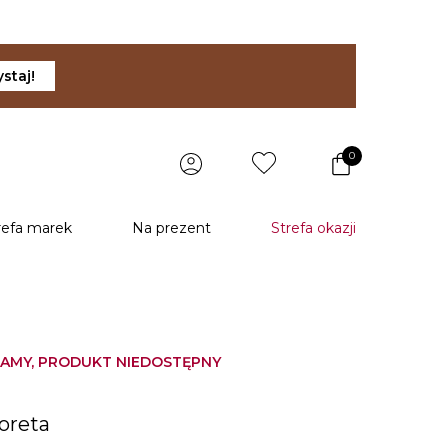
staj!
0
refa marek
Na prezent
Strefa okazji
AMY, PRODUKT NIEDOSTĘPNY
u
loreta