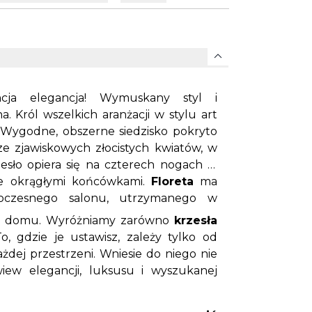
expand_more
ja elegancja! Wymuskany styl i
. Król wszelkich aranżacji w stylu art
. Wygodne, obszerne siedzisko pokryto
 zjawiskowych złocistych kwiatów, w
esło opiera się na czterech nogach w
le okrągłymi końcówkami.
Floreta
ma
oczesnego salonu, utrzymanego w
o domu. Wyróżniamy zarówno
krzesła
To, gdzie je ustawisz, zależy tylko od
ażdej przestrzeni. Wniesie do niego nie
iew elegancji, luksusu i wyszukanej