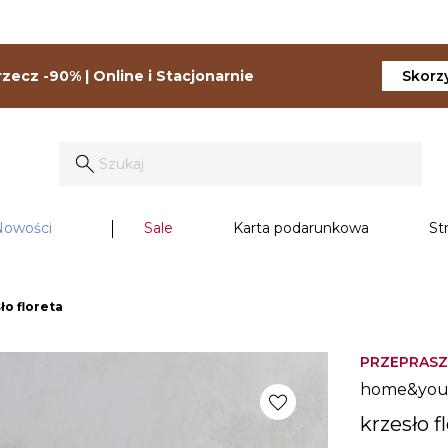
zecz -90% | Online i Stacjonarnie
Skorzy
Nowości
Sale
Karta podarunkowa
St
ło floreta
PRZEPRASZ
home&yo
favorite
krzesło f