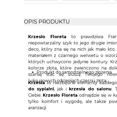
OPIS PRODUKTU
Krzesło Floreta
to prawdziwa Franc
niepowtarzalny szyk to jego drugie imiona
deco, który zna się na nich jak mało kto
materiałem z czarnego welwetu o wzorze
których uchwycono jedynie kontury. Krz
kolorze złota, które zwieńczono na do
Produkt do samodzielnego złożenia.
szansę stać się duszą Twojego now
luksusowych odcieniach czerni i złota.
Krzesła
to niezbędne elementy każdeg
do sypialni
, jak i
krzesła do salonu
. 
Ciebie.
Krzesło Floreta
odnajdzie się w k
tylko komfort i wygodę, ale także pow
aranżacji.