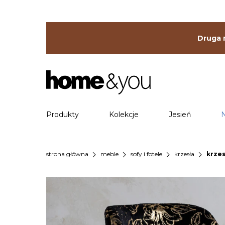
Druga r
Produkty
Kolekcje
Jesień
chevron_right
chevron_right
chevron_right
chevron_right
strona główna
meble
sofy i fotele
krzesła
krzes