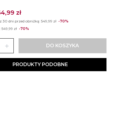
64,99 zł
 z 30 dni przed obniżką:
549,99 zł
-70%
:
549,99 zł
-70%
add
DO KOSZYKA
PRODUKTY PODOBNE