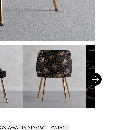
arrow_forward
OSTAWA I PŁATNOŚĆ
ZWROTY