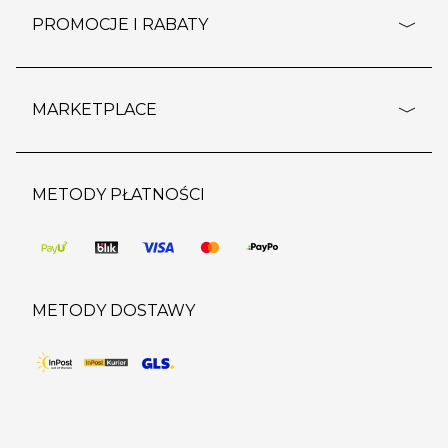
ustawienia cookies
dostawy i płatność
PROMOCJE I RABATY
polityka prywatności
polityka zwrotu towaru
kontakt
strefa okazji
reklamacje
blog
outlet
MARKETPLACE
wypis z subskrypcji
jakość i bezpieczeństwo
karta klienta
regulamin sklepu
o marketplace
karta podarunkowa
pozostałe regulaminy
strefa marek
METODY PŁATNOŚCI
regulaminy promocji
produkty
pomoc dla sprzedawców
METODY DOSTAWY
DO KOSZYKA