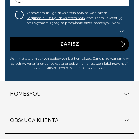
Zamawiam usługę Newslettera SMS na warunkach
Regulaminu Usługi Newslettera SMS
które znam i akceptuję
oraz wyrażam zgodę na przesyłanie przez home&you S.A w
Gdańsku (KRS: 0000015349) na mój nr telefonu informacji
handlowej (m.in. o nowościach, ofertach, promocjach,
wyprzedażach). Wiem, że mogę tę zgodę w każdej chwili
cofnąć.
ZAPISZ
Administratorem danych osobowych jest home&you. Dane przetwarzamy w
celach wykonania usługi do czasu przedawnienia roszczeń lub/i rezygnacji
z usługi NEWSLETTER. Pełna informacja:
tutaj
.
HOME&YOU
adresy sklepów
o firmie
OBSŁUGA KLIENTA
rozporządzenie RODO
pomoc - najczęstsze pytania