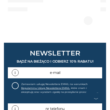
NEWSLETTER
BĄDŹ NA BIEŻĄCO I ODBIERZ 10% RABATU!
e-mail
Zamawiam usługę Newslettera EMAIL na warunkach
Regulaminu Usługi Newslettera EMAIL
, które znam i
akceptuję oraz wyrażam zgodę na przesyłanie przez
home&you S.A w Gdańsku (KRS: 0000015349) na mój adres e-
mail informacji handlowej (m.in. o nowościach, ofertach,
promocjach, wyprzedażach). Wiem, że mogę tę zgodę w
każdej chwili cofnąć.
nr telefonu