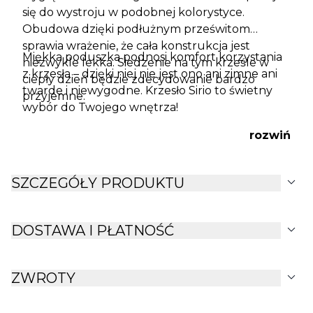
się do wystroju w podobnej kolorystyce.
Obudowa dzięki podłużnym prześwitom
sprawia wrażenie, że cała konstrukcja jest
Miękka poduszka podnosi komfort korzystania
niezwykle lekka. Siedzenie na tym krześle w
z krzesła – dzięki niej nie jest ono ani zimne ani
ciepły dzień będzie zdecydowanie bardzo
twarde i niewygodne. Krzesło Sirio to świetny
przyjemne.
wybór do Twojego wnętrza!
rozwiń
expand_more
SZCZEGÓŁY PRODUKTU
expand_more
DOSTAWA I PŁATNOŚĆ
expand_more
ZWROTY