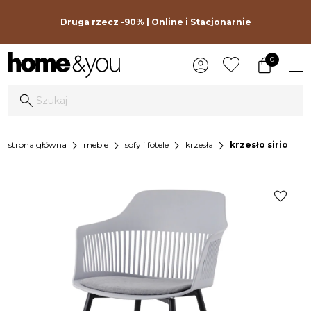
Druga rzecz -90% | Online i Stacjonarnie
0
chevron_right
chevron_right
chevron_right
chevron_right
strona główna
meble
sofy i fotele
krzesła
krzesło sirio
favorite