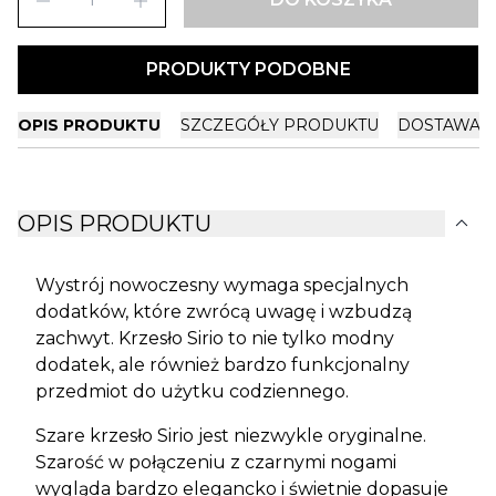
remove
add
PRODUKTY PODOBNE
OPIS PRODUKTU
SZCZEGÓŁY PRODUKTU
DOSTAWA I
expand_more
OPIS PRODUKTU
Wystrój nowoczesny wymaga specjalnych
dodatków, które zwrócą uwagę i wzbudzą
zachwyt. Krzesło Sirio to nie tylko modny
dodatek, ale również bardzo funkcjonalny
przedmiot do użytku codziennego.
Szare krzesło Sirio jest niezwykle oryginalne.
Szarość w połączeniu z czarnymi nogami
wygląda bardzo elegancko i świetnie dopasuje