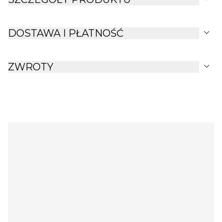
expand_more
DOSTAWA I PŁATNOŚĆ
expand_more
ZWROTY