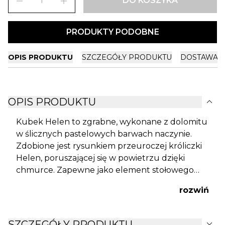
remove
add
DO KOSZYKA
PRODUKTY PODOBNE
OPIS PRODUKTU
SZCZEGÓŁY PRODUKTU
DOSTAWA I
expand_more
OPIS PRODUKTU
Kubek Helen to zgrabne, wykonane z dolomitu
w ślicznych pastelowych barwach naczynie.
Zdobione jest rysunkiem przeuroczej króliczki
Helen, poruszającej się w powietrzu dzięki
chmurce. Zapewne jako element stołowego
nakrycia podczas Wielkanocnych Świąt
rozwiń
szczególnie ucieszy wasze dziecko.
expand_more
SZCZEGÓŁY PRODUKTU