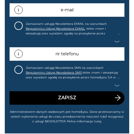
e-mail
Zamawiam usługę Newslettera EMAIL na warunkach
Regulaminu Usługi Newslettera EMAIL
, które znam i
akceptuję oraz wyrażam zgodę na przesyłanie przez
home&you S.A w Gdańsku (KRS: 0000015349) na mój adres e-
mail informacji handlowej (m.in. o nowościach, ofertach,
promocjach, wyprzedażach). Wiem, że mogę tę zgodę w
każdej chwili cofnąć.
nr telefonu
Zamawiam usługę Newslettera SMS na warunkach
Regulaminu Usługi Newslettera SMS
które znam i akceptuję
oraz wyrażam zgodę na przesyłanie przez home&you S.A w
Gdańsku (KRS: 0000015349) na mój nr telefonu informacji
handlowej (m.in. o nowościach, ofertach, promocjach,
wyprzedażach). Wiem, że mogę tę zgodę w każdej chwili
cofnąć.
ZAPISZ
Administratorem danych osobowych jest home&you. Dane przetwarzamy w
celach wykonania usługi do czasu przedawnienia roszczeń lub/i rezygnacji
z usługi NEWSLETTER. Pełna informacja:
tutaj
.