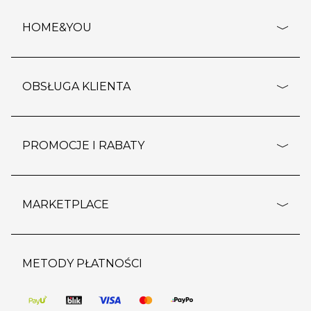
HOME&YOU
adresy sklepów
o firmie
OBSŁUGA KLIENTA
rozporządzenie RODO
pomoc - najczęstsze pytania
ustawienia cookies
dostawy i płatność
PROMOCJE I RABATY
polityka prywatności
polityka zwrotu towaru
kontakt
strefa okazji
reklamacje
blog
outlet
MARKETPLACE
wypis z subskrypcji
jakość i bezpieczeństwo
karta klienta
regulamin sklepu
o marketplace
karta podarunkowa
pozostałe regulaminy
strefa marek
METODY PŁATNOŚCI
regulaminy promocji
produkty
pomoc dla sprzedawców