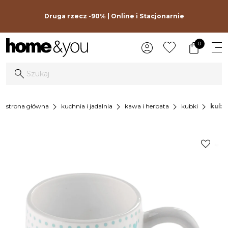
Druga rzecz -90% | Online i Stacjonarnie
0
chevron_right
chevron_right
chevron_right
chevron_right
strona główna
kuchnia i jadalnia
kawa i herbata
kubki
kube
favorite