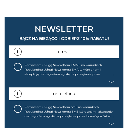
NEWSLETTER
BĄDŹ NA BIEŻĄCO I ODBIERZ 10% RABATU!
e-mail
Zamawiam usługę Newslettera EMAIL na warunkach
Regulaminu Usługi Newslettera EMAIL
, które znam i
akceptuję oraz wyrażam zgodę na przesyłanie przez
home&you S.A w Gdańsku (KRS: 0000015349) na mój adres e-
mail informacji handlowej (m.in. o nowościach, ofertach,
promocjach, wyprzedażach). Wiem, że mogę tę zgodę w
każdej chwili cofnąć.
nr telefonu
Zamawiam usługę Newslettera SMS na warunkach
Regulaminu Usługi Newslettera SMS
które znam i akceptuję
oraz wyrażam zgodę na przesyłanie przez home&you S.A w
Gdańsku (KRS: 0000015349) na mój nr telefonu informacji
handlowej (m.in. o nowościach, ofertach, promocjach,