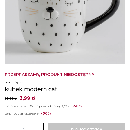
PRZEPRASZAMY, PRODUKT NIEDOSTĘPNY
home&you
kubek modern cat
3,99 zł
39,99 zł
-50%
najniższa cena z 30 dni przed obniżką:
7,99 zł
-90%
cena regularna:
39,99 zł