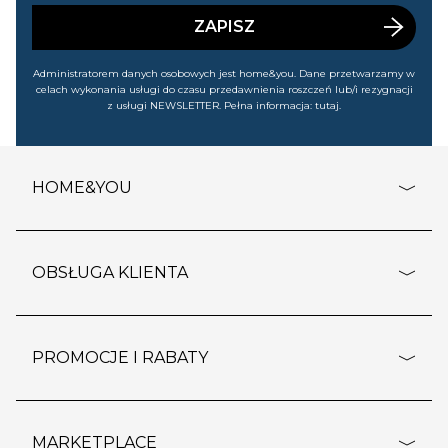
wyprzedażach). Wiem, że mogę tę zgodę w każdej chwili
cofnąć.
ZAPISZ
Administratorem danych osobowych jest home&you. Dane przetwarzamy w
celach wykonania usługi do czasu przedawnienia roszczeń lub/i rezygnacji
z usługi NEWSLETTER. Pełna informacja:
tutaj
.
HOME&YOU
adresy sklepów
o firmie
OBSŁUGA KLIENTA
rozporządzenie RODO
pomoc - najczęstsze pytania
ustawienia cookies
dostawy i płatność
PROMOCJE I RABATY
polityka prywatności
polityka zwrotu towaru
kontakt
strefa okazji
reklamacje
blog
outlet
MARKETPLACE