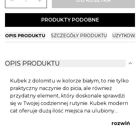
remove
add
DO KOSZYKA
PRODUKTY PODOBNE
OPIS PRODUKTU
SZCZEGÓŁY PRODUKTU
UŻYTKOWA
expand_more
OPIS PRODUKTU
Kubek z dolomitu w kolorze białym, to nie tylko
praktyczny naczynie do picia, ale również
przydatny element, który doskonale sprawdzi
się w Twojej codziennej rutynie. Kubek modern
cat oferuje dużą ilość miejsca na ulubiony
napój, zapewniając komfortową i
rozwiń
satysfakcjonującą konsumpcję. Wykonany z
wysokiej jakości dolomitu, charakteryzuje się nie