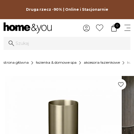
Druga rzecz -90% | Online i Stacjonarnie
0
chevron_right
chevron_right
chevron_right
strona główna
łazienka & domowe spa
akcesoria łazienkowe
kub
favorite