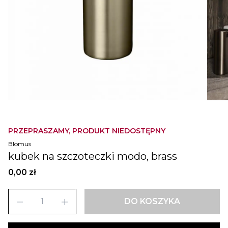
PRZEPRASZAMY, PRODUKT NIEDOSTĘPNY
Blomus
kubek na szczoteczki modo, brass
0,00 zł
remove
add
DO KOSZYKA