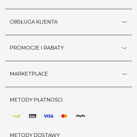
adresy sklepów
o firmie
OBSŁUGA KLIENTA
rozporządzenie RODO
pomoc - najczęstsze pytania
ustawienia cookies
dostawy i płatność
PROMOCJE I RABATY
polityka prywatności
polityka zwrotu towaru
kontakt
strefa okazji
reklamacje
blog
outlet
MARKETPLACE
wypis z subskrypcji
jakość i bezpieczeństwo
karta klienta
regulamin sklepu
o marketplace
karta podarunkowa
pozostałe regulaminy
strefa marek
METODY PŁATNOŚCI
regulaminy promocji
produkty
pomoc dla sprzedawców
METODY DOSTAWY