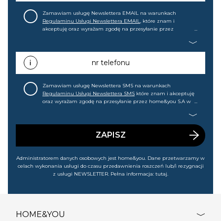
Zamawiam usługę Newslettera EMAIL na warunkach
Regulaminu Usługi Newslettera EMAIL
, które znam i
akceptuję oraz wyrażam zgodę na przesyłanie przez
home&you S.A w Gdańsku (KRS: 0000015349) na mój adres e-
mail informacji handlowej (m.in. o nowościach, ofertach,
promocjach, wyprzedażach). Wiem, że mogę tę zgodę w
każdej chwili cofnąć.
nr telefonu
Zamawiam usługę Newslettera SMS na warunkach
Regulaminu Usługi Newslettera SMS
które znam i akceptuję
oraz wyrażam zgodę na przesyłanie przez home&you S.A w
Gdańsku (KRS: 0000015349) na mój nr telefonu informacji
handlowej (m.in. o nowościach, ofertach, promocjach,
wyprzedażach). Wiem, że mogę tę zgodę w każdej chwili
cofnąć.
ZAPISZ
Administratorem danych osobowych jest home&you. Dane przetwarzamy w
celach wykonania usługi do czasu przedawnienia roszczeń lub/i rezygnacji
z usługi NEWSLETTER. Pełna informacja:
tutaj
.
HOME&YOU