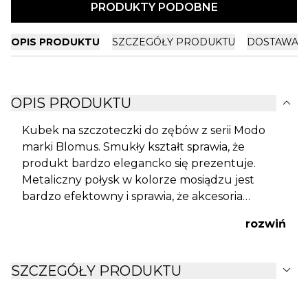
PRODUKTY PODOBNE
OPIS PRODUKTU
SZCZEGÓŁY PRODUKTU
DOSTAWA I
expand_more
OPIS PRODUKTU
Kubek na szczoteczki do zębów z serii Modo
marki Blomus. Smukły kształt sprawia, że
produkt bardzo elegancko się prezentuje.
Metaliczny połysk w kolorze mosiądzu jest
bardzo efektowny i sprawia, że akcesoria
łazienkowe z tej linii będą prawdziwą ozdobą
rozwiń
łazienki. Pod spodem znajduje się
antypoślizgowa, gumowa podkładka. Seria
Modo oferuje akcesoria łazienkowe wykonane
expand_more
SZCZEGÓŁY PRODUKTU
ze stali nierdzewnej pokryte gładką warstwą
tytanu, który zapewnia odporność na