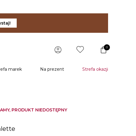
staj!
0
refa marek
Na prezent
Strefa okazji
AMY, PRODUKT NIEDOSTĘPNY
u
lette