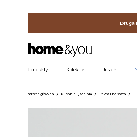
Druga r
Produkty
Kolekcje
Jesień
chevron_right
chevron_right
chevron_right
strona główna
kuchnia i jadalnia
kawa i herbata
k