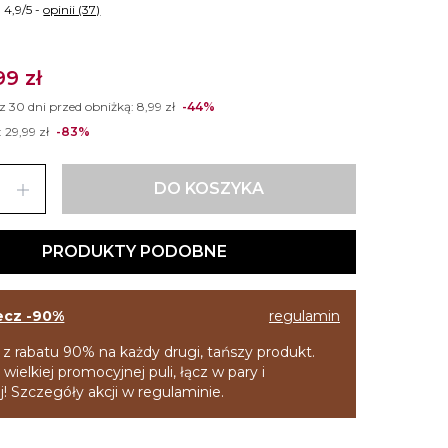
4,9/5 -
opinii (37)
99 zł
 z 30 dni przed obniżką:
8,99 zł
-44%
:
29,99 zł
-83%
add
DO KOSZYKA
PRODUKTY PODOBNE
ecz -90%
regulamin
 z rabatu 90% na każdy drugi, tańszy produkt.
 wielkiej promocyjnej puli, łącz w pary i
! Szczegóły akcji w regulaminie.