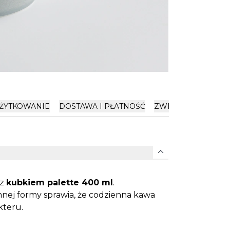
ŻYTKOWANIE
DOSTAWA I PŁATNOŚĆ
ZWROTY
OPINIE
expand_more
 z
kubkiem palette 400 ml
.
nej formy sprawia, że codzienna kawa
kteru.