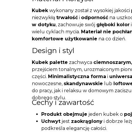
Kubek
wykonany został z wysokiej jakości
niezwykłą
trwałość
i
odporność
na uszko
w dotyku
, zachowuje swój
głęboki kolor
wielu cyklach mycia.
Materiał nie pochł
komfortowe użytkowanie
na co dzień.
Design i styl
Kubek palette
zachwyca
ciemnoszarym
przejściem tonalnym, urozmaiconym piono
części.
Minimalistyczna forma
i
uniwersa
nowoczesne,
skandynawskie
lub
loftow
do pracy, jak i relaksu w domowym zaciszu
dobrego stylu.
Cechy i zawartość
Produkt obejmuje
jeden kubek o
po
Uchwyt
jest
zaokrąglony
i dobrze leż
podkreśla elegancję całości.