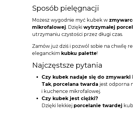
Sposób pielęgnacji
Możesz wygodnie myć kubek w
zmywarc
mikrofalowej
. Dzięki
wytrzymałej porcel
utrzymaniu czystości przez długi czas.
Zamów już dziś i pozwól sobie na chwilę 
eleganckim
kubku palette
!
Najczęstsze pytania
Czy kubek nadaje się do zmywarki 
Tak
,
porcelana twarda
jest odporna 
i kuchence mikrofalowej.
Czy kubek jest ciężki?
Dzięki lekkiej
porcelanie twardej
kub
użytkowaniu, waży jedynie
0,342 kg
.
Jakie napoje najlepiej serwować w
Kubek palette
sprawdzi się do kawy, 