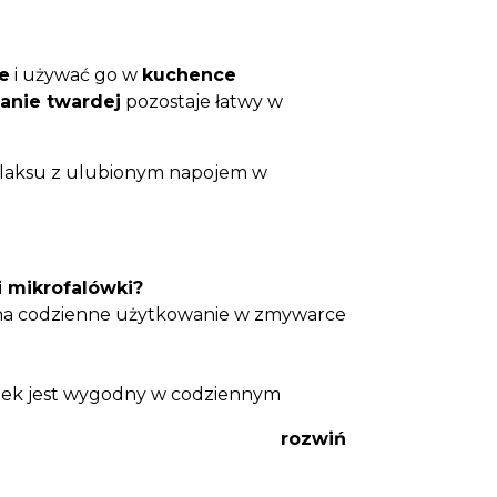
e
i używać go w
kuchence
anie twardej
pozostaje łatwy w
relaksu z ulubionym napojem w
i mikrofalówki?
na codzienne użytkowanie w zmywarce
ek jest wygodny w codziennym
rozwiń
 tym kubku?
herbaty oraz innych gorących napojów –