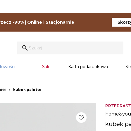
zecz -90% | Online i Stacjonarnie
Skorzy
Nowości
Sale
Karta podarunkowa
St
chevron_right
ubki
kubek palette
PRZEPRASZ
home&yo
favorite
kubek pa