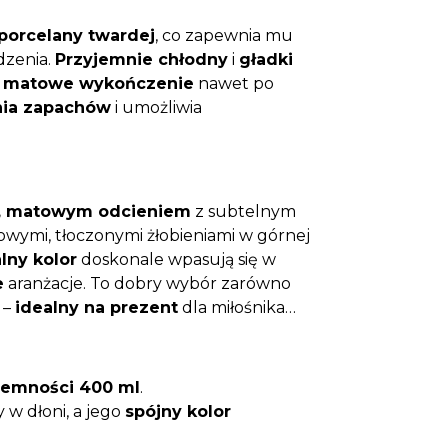
porcelany twardej
, co zapewnia mu
dzenia.
Przyjemnie chłodny
i
gładki
i
matowe wykończenie
nawet po
ania zapachów
i umożliwia
, matowym odcieniem
z subtelnym
wymi, tłoczonymi żłobieniami w górnej
lny kolor
doskonale wpasują się w
e
aranżacje. To dobry wybór zarówno
 –
idealny na prezent
dla miłośnika
jemności 400 ml
.
y w dłoni, a jego
spójny kolor