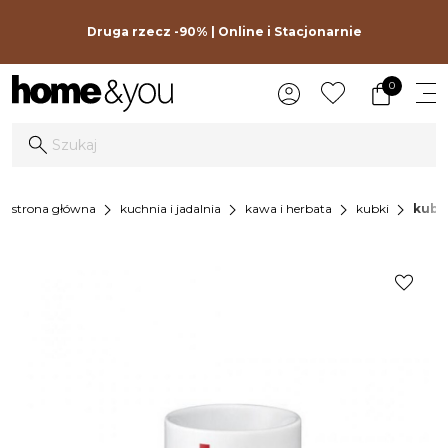
Druga rzecz -90% | Online i Stacjonarnie
0
chevron_right
chevron_right
chevron_right
chevron_right
strona główna
kuchnia i jadalnia
kawa i herbata
kubki
kubek
favorite