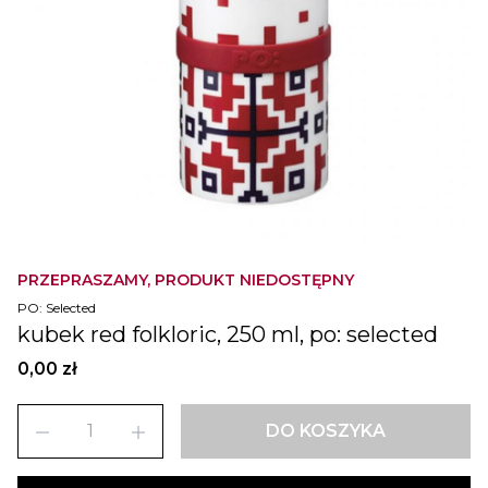
PRZEPRASZAMY, PRODUKT NIEDOSTĘPNY
PO: Selected
kubek red folkloric, 250 ml, po: selected
0,00 zł
remove
add
DO KOSZYKA