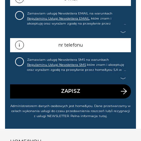
Zamawiam usługę Newslettera EMAIL na warunkach
Regulaminu Usługi Newslettera EMAIL
, które znam i
akceptuję oraz wyrażam zgodę na przesyłanie przez
home&you S.A w Gdańsku (KRS: 0000015349) na mój adres e-
mail informacji handlowej (m.in. o nowościach, ofertach,
promocjach, wyprzedażach). Wiem, że mogę tę zgodę w
każdej chwili cofnąć.
nr telefonu
Zamawiam usługę Newslettera SMS na warunkach
Regulaminu Usługi Newslettera SMS
które znam i akceptuję
oraz wyrażam zgodę na przesyłanie przez home&you S.A w
Gdańsku (KRS: 0000015349) na mój nr telefonu informacji
handlowej (m.in. o nowościach, ofertach, promocjach,
wyprzedażach). Wiem, że mogę tę zgodę w każdej chwili
cofnąć.
ZAPISZ
Administratorem danych osobowych jest home&you. Dane przetwarzamy w
celach wykonania usługi do czasu przedawnienia roszczeń lub/i rezygnacji
z usługi NEWSLETTER. Pełna informacja:
tutaj
.