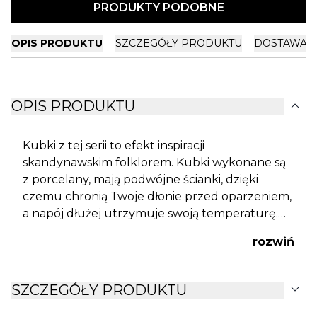
PRODUKTY PODOBNE
OPIS PRODUKTU
SZCZEGÓŁY PRODUKTU
DOSTAWA I
expand_more
OPIS PRODUKTU
Kubki z tej serii to efekt inspiracji
skandynawskim folklorem. Kubki wykonane są
z porcelany, mają podwójne ścianki, dzięki
czemu chronią Twoje dłonie przed oparzeniem,
a napój dłużej utrzymuje swoją temperaturę.
Silikonowa obręcz pozwala wygodnie trzymać
rozwiń
kubek.
expand_more
SZCZEGÓŁY PRODUKTU