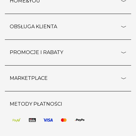
HOME&YOU
adresy sklepów
o firmie
OBSŁUGA KLIENTA
rozporządzenie RODO
pomoc - najczęstsze pytania
ustawienia cookies
dostawy i płatność
PROMOCJE I RABATY
polityka prywatności
polityka zwrotu towaru
kontakt
strefa okazji
reklamacje
blog
outlet
MARKETPLACE
wypis z subskrypcji
jakość i bezpieczeństwo
karta klienta
regulamin sklepu
o marketplace
karta podarunkowa
pozostałe regulaminy
strefa marek
METODY PŁATNOŚCI
regulaminy promocji
produkty
pomoc dla sprzedawców