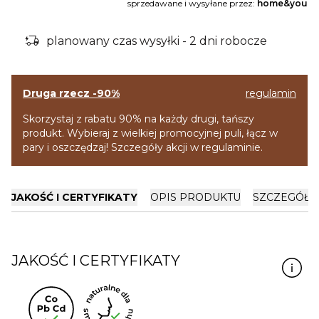
sprzedawane i wysyłane przez:
home&you
delivery_truck_bolt
planowany czas wysyłki - 2 dni robocze
Druga rzecz -90%
regulamin
Skorzystaj z rabatu 90% na każdy drugi, tańszy
produkt. Wybieraj z wielkiej promocyjnej puli, łącz w
pary i oszczędzaj! Szczegóły akcji w regulaminie.
JAKOŚĆ I CERTYFIKATY
OPIS PRODUKTU
SZCZEGÓŁY
JAKOŚĆ I CERTYFIKATY