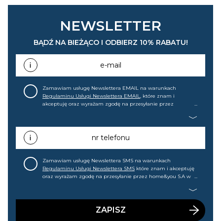
NEWSLETTER
BĄDŹ NA BIEŻĄCO I ODBIERZ 10% RABATU!
e-mail
Zamawiam usługę Newslettera EMAIL na warunkach
Regulaminu Usługi Newslettera EMAIL
, które znam i
akceptuję oraz wyrażam zgodę na przesyłanie przez
home&you S.A w Gdańsku (KRS: 0000015349) na mój adres e-
mail informacji handlowej (m.in. o nowościach, ofertach,
promocjach, wyprzedażach). Wiem, że mogę tę zgodę w
każdej chwili cofnąć.
nr telefonu
Zamawiam usługę Newslettera SMS na warunkach
Regulaminu Usługi Newslettera SMS
które znam i akceptuję
oraz wyrażam zgodę na przesyłanie przez home&you S.A w
Gdańsku (KRS: 0000015349) na mój nr telefonu informacji
handlowej (m.in. o nowościach, ofertach, promocjach,
wyprzedażach). Wiem, że mogę tę zgodę w każdej chwili
cofnąć.
ZAPISZ