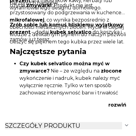
prezent
dla miłośników kawy, herbaty lub
parzonych napojów.
użycia
zmywarki
. Produkt nie jest
wyrafinowanego designu domowego.
przystosowany do podgrzewania w kuchence
mikrofalowej
, co wynika bezpośrednio z
Zrób sobie lub komuś bliskiemu wyjątkowy
obecności metalicznych złoceń. Mycie w ciepłej
prezent
– dodaj
kubek selvatico
do koszyka i
wodzie z delikatnym płynem do naczyń pozwoli
zamów już teraz.
cieszyć się pięknem tego kubka przez wiele lat.
Najczęstsze pytania
Czy kubek selvatico można myć w
zmywarce?
Nie – ze względu na
złocone
wykończenie i nadruk, kubek należy myć
wyłącznie ręcznie. Tylko w ten sposób
zachowasz intensywność barw i trwałość
złotej obwódki przez długi czas
rozwiń
użytkowania.
Czy kubek można używać w
mikrofalówce?
Nie – złocone elementy
expand_more
SZCZEGÓŁY PRODUKTU
dekoracji wykluczają użytkowanie kubka w