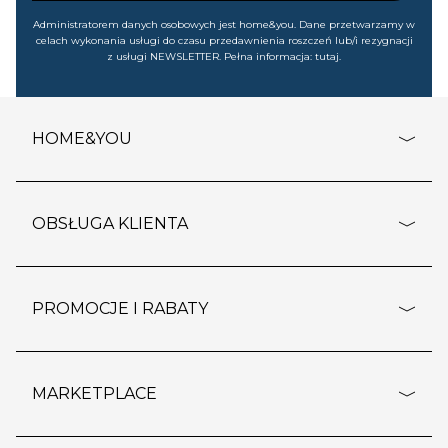
Administratorem danych osobowych jest home&you. Dane przetwarzamy w
celach wykonania usługi do czasu przedawnienia roszczeń lub/i rezygnacji
z usługi NEWSLETTER. Pełna informacja:
tutaj
.
HOME&YOU
adresy sklepów
o firmie
OBSŁUGA KLIENTA
rozporządzenie RODO
pomoc - najczęstsze pytania
ustawienia cookies
dostawy i płatność
PROMOCJE I RABATY
polityka prywatności
polityka zwrotu towaru
kontakt
strefa okazji
reklamacje
blog
outlet
MARKETPLACE
wypis z subskrypcji
jakość i bezpieczeństwo
karta klienta
regulamin sklepu
o marketplace