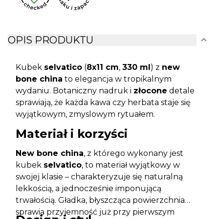
expand_more
OPIS PRODUKTU
Kubek
selvatico
(
8x11 cm
,
330 ml
) z
new
bone china
to elegancja w tropikalnym
wydaniu. Botaniczny nadruk i
złocone
detale
sprawiają, że każda kawa czy herbata staje się
wyjątkowym, zmyslowym rytuałem.
Materiał i korzyści
New bone china
, z którego wykonany jest
kubek
selvatico
, to materiał wyjątkowy w
swojej klasie – charakteryzuje się naturalną
lekkością, a jednocześnie imponującą
trwałością. Gładka, błyszcząca powierzchnia
sprawia przyjemność już przy pierwszym