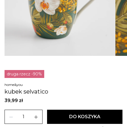
druga rzecz -90%
home&you
kubek selvatico
39,99 zł
remove
add
DO KOSZYKA