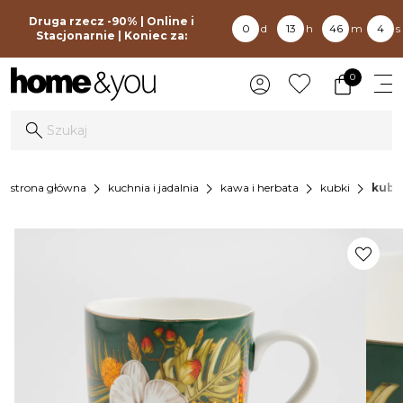
Druga rzecz -90% | Online i
0
d
13
h
46
m
4
s
Stacjonarnie | Koniec za:
0
chevron_right
chevron_right
chevron_right
chevron_right
strona główna
kuchnia i jadalnia
kawa i herbata
kubki
kube
favorite