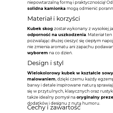
niepowtarzalną formą i praktycznością! Odk
solidna kamionka
mogą odmienić poranną
Materiał i korzyści
Kubek skog
został wykonany z wysokiej j
odporność na uszkodzenia
. Materiał ten
pozwalając dłużej cieszyć się ciepłym nap
nie zmienia aromatu ani zapachu podawan
wyborem
na co dzień.
Design i styl
Wielokolorowy kubek w kształcie sow
malowaniem
, dzięki czemu każdy egzemp
barwy i detale inspirowane naturą sprawiaj
się w przytulnych, klasycznych oraz rustyk
także idealny pomysł na
oryginalny prez
dodatków i designu z nutą humoru.
Cechy i zawartość