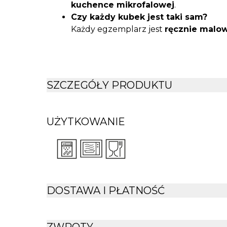
kuchence mikrofalowej
.
Czy każdy kubek jest taki sam?
Każdy egzemplarz jest
ręcznie malo
różnice w kolorystyce.
Z jakiego materiału wykonano kub
Kubek wykonano z
kamionki
, która 
odpornością na wysokie temperatu
SZCZEGÓŁY PRODUKTU
Czy kubek zmienia smak napojów?
Nie, kubek jest
neutralny w smaku i
normami bezpieczeństwa
.
UŻYTKOWANIE
DOSTAWA I PŁATNOŚĆ