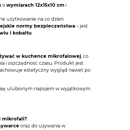
k
o
wymiarach 12x15x10 cm
i
e użytkowanie na co dzień.
pejskie normy bezpieczeństwa
– jest
iu i kobaltu
.
żywać w kuchence mikrofalowej
, co
 i oszczędność czasu. Produkt jest
zachowuje estetyczny wygląd nawet po
z się ulubionym napojem w wyjątkowym
 mikrofali?
ywarce
oraz do używania w