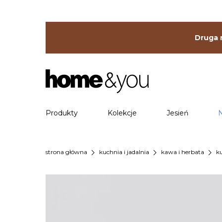
Druga r
Produkty
Kolekcje
Jesień
chevron_right
chevron_right
chevron_right
strona główna
kuchnia i jadalnia
kawa i herbata
k