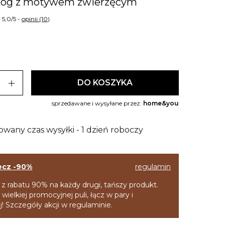
kog z motywem zwierzęcym
5,0/5 -
opinii (10)
add
DO KOSZYKA
sprzedawane i wysyłane przez:
home&you
owany czas wysyłki - 1 dzień roboczy
ecz -90%
regulamin
 z rabatu 90% na każdy drugi, tańszy produkt.
 wielkiej promocyjnej puli, łącz w pary i
! Szczegóły akcji w regulaminie.