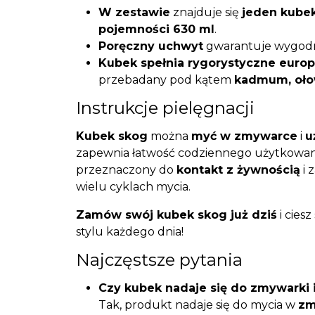
W zestawie
znajduje się
jeden kube
pojemności 630 ml
.
Poręczny uchwyt
gwarantuje wygodn
Kubek spełnia rygorystyczne euro
przebadany pod kątem
kadmum, ołow
Instrukcje pielęgnacji
Kubek skog
można
myć w zmywarce
i
u
zapewnia łatwość codziennego użytkowania
przeznaczony do
kontakt z żywnością
i 
wielu cyklach mycia.
Zamów swój kubek skog już dziś
i cies
stylu każdego dnia!
Najczęstsze pytania
Czy kubek nadaje się do zmywarki i
Tak, produkt nadaje się do mycia w
zm