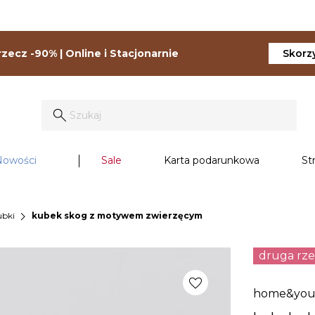
zecz -90% | Online i Stacjonarnie
Skorzy
Nowości
Sale
Karta podarunkowa
St
chevron_right
ubki
kubek skog z motywem zwierzęcym
druga rz
favorite
home&yo