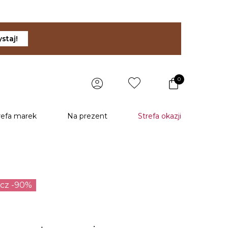
staj!
0
refa marek
Na prezent
Strefa okazji
ecz -90%
u