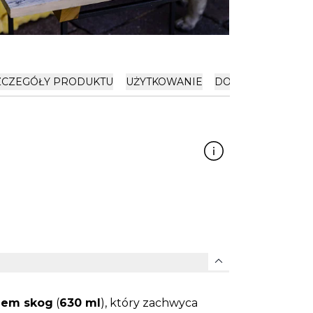
ZCZEGÓŁY PRODUKTU
UŻYTKOWANIE
DOSTAWA I PŁATN
expand_more
iem skog
(
630 ml
), który zachwyca