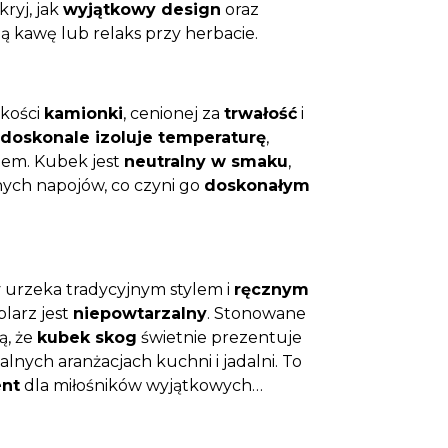
ryj, jak
wyjątkowy design
oraz
 kawę lub relaks przy herbacie.
akości
kamionki
, cenionej za
trwałość
i
doskonale izoluje temperaturę
,
ojem. Kubek jest
neutralny w smaku
,
ych napojów, co czyni go
doskonałym
y
urzeka tradycyjnym stylem i
ręcznym
larz jest
niepowtarzalny
. Stonowane
ą, że
kubek skog
świetnie prezentuje
alnych aranżacjach kuchni i jadalni. To
ent
dla miłośników wyjątkowych