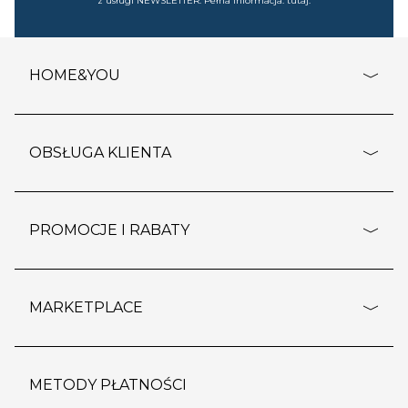
z usługi NEWSLETTER. Pełna informacja:
tutaj
.
HOME&YOU
adresy sklepów
o firmie
OBSŁUGA KLIENTA
rozporządzenie RODO
pomoc - najczęstsze pytania
ustawienia cookies
dostawy i płatność
PROMOCJE I RABATY
polityka prywatności
polityka zwrotu towaru
kontakt
strefa okazji
reklamacje
blog
outlet
MARKETPLACE
wypis z subskrypcji
jakość i bezpieczeństwo
karta klienta
regulamin sklepu
o marketplace
karta podarunkowa
pozostałe regulaminy
strefa marek
METODY PŁATNOŚCI
regulaminy promocji