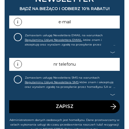
BĄDŹ NA BIEŻĄCO I ODBIERZ 10% RABATU!
e-mail
Zamawiam usługę Newslettera EMAIL na warunkach
Regulaminu Usługi Newslettera EMAIL
, które znam i
akceptuję oraz wyrażam zgodę na przesyłanie przez
home&you S.A w Gdańsku (KRS: 0000015349) na mój adres e-
mail informacji handlowej (m.in. o nowościach, ofertach,
promocjach, wyprzedażach). Wiem, że mogę tę zgodę w
każdej chwili cofnąć.
nr telefonu
Zamawiam usługę Newslettera SMS na warunkach
Regulaminu Usługi Newslettera SMS
które znam i akceptuję
oraz wyrażam zgodę na przesyłanie przez home&you S.A w
Gdańsku (KRS: 0000015349) na mój nr telefonu informacji
handlowej (m.in. o nowościach, ofertach, promocjach,
wyprzedażach). Wiem, że mogę tę zgodę w każdej chwili
cofnąć.
ZAPISZ
Administratorem danych osobowych jest home&you. Dane przetwarzamy w
celach wykonania usługi do czasu przedawnienia roszczeń lub/i rezygnacji