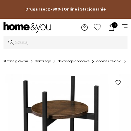
Druga rzecz -90% | Online i Stacjonarnie
0
chevron_right
chevron_right
chevron_right
chevron_right
strona główna
dekoracje
dekoracje domowe
donice i osłonki
k
favorite