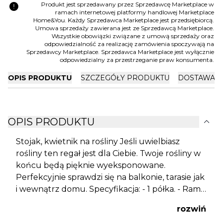
error
Produkt jest sprzedawany przez Sprzedawcę Marketplace w
ramach internetowej platformy handlowej Marketplace
Home&You. Każdy Sprzedawca Marketplace jest przedsiębiorcą.
Umowa sprzedaży zawierana jest ze Sprzedawcą Marketplace.
Wszystkie obowiązki związane z umową sprzedaży oraz
odpowiedzialność za realizację zamówienia spoczywają na
Sprzedawcy Marketplace. Sprzedawca Marketplace jest wyłącznie
odpowiedzialny za przestrzeganie praw konsumenta.
OPIS PRODUKTU
SZCZEGÓŁY PRODUKTU
DOSTAWA I
expand_more
OPIS PRODUKTU
Stojak, kwietnik na rośliny Jeśli uwielbiasz
rośliny ten regał jest dla Ciebie. Twoje rośliny w
końcu będą pięknie wyeksponowane.
Perfekcyjnie sprawdzi się na balkonie, tarasie jak
i wewnątrz domu. Specyfikacja: - 1 półka. - Rama
z metalu. - Blaty z płyt laminowanych. -
rozwiń
Maksymalne obciążenie półki: 2 kg. - Produkt do