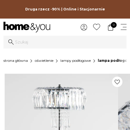
Druga rzecz -90% | Online i Stacjonarnie
0
chevron_right
chevron_right
chevron_right
strona główna
oświetlenie
lampy podłogowe
lampa podłogow
favorite