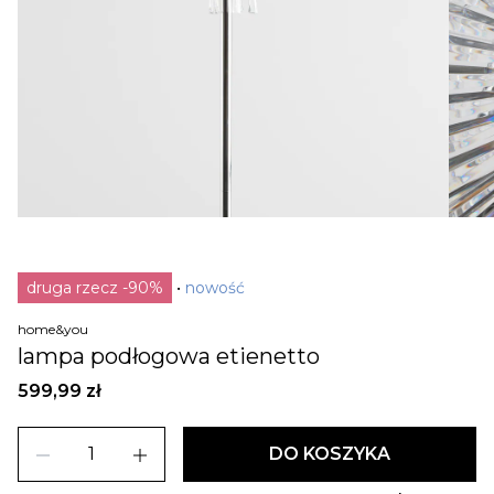
druga rzecz -90%
nowość
home&you
lampa podłogowa etienetto
599,99 zł
remove
add
DO KOSZYKA