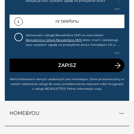
akceptuję oraz wyrażam zgodę na przesyłanie przez
home&you S.A w Gdańsku (KRS: 0000015349) na mój adres e-
mail informacji handlowej (m.in. o nowościach, ofertach,
promocjach, wyprzedażach). Wiem, że mogę tę zgodę w
każdej chwili cofnąć.
nr telefonu
Zamawiam usługę Newslettera SMS na warunkach
Regulaminu Usługi Newslettera SMS
które znam i akceptuję
oraz wyrażam zgodę na przesyłanie przez home&you S.A w
Gdańsku (KRS: 0000015349) na mój nr telefonu informacji
handlowej (m.in. o nowościach, ofertach, promocjach,
wyprzedażach). Wiem, że mogę tę zgodę w każdej chwili
cofnąć.
ZAPISZ
Administratorem danych osobowych jest home&you. Dane przetwarzamy w
celach wykonania usługi do czasu przedawnienia roszczeń lub/i rezygnacji
z usługi NEWSLETTER. Pełna informacja:
tutaj
.
HOME&YOU
adresy sklepów