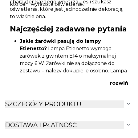
charakter każdego wnętrza. Jeśli szukasz
kto ceni wyraziste oświetlenie.
oświetlenia, które jest jednocześnie dekoracją,
to właśnie ona.
Najczęściej zadawane pytania
Jakie żarówki pasują do lampy
Etienetto?
Lampa Etienetto wymaga
żarówek z gwintem E14 o maksymalnej
mocy 6 W. Żarówki nie są dołączone do
zestawu – należy dokupić je osobno. Lampa
ma 3 punkty świetlne.
rozwiń
Czy transparentne elementy klosza i
zwisów są ze szkła?
Nie, elementy
dekoracyjne klosza i zwisów wykonane są z
expand_more
SZCZEGÓŁY PRODUKTU
tworzywa sztucznego. Mają szlifowane,
fazowane powierzchnie, które tworzą
efektowną grę świateł podobną do
expand_more
DOSTAWA I PŁATNOŚĆ
kryształu.
Czy lampa jest trudna w montażu?