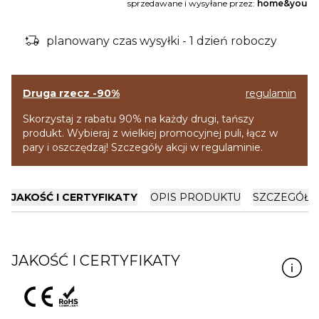
sprzedawane i wysyłane przez:
home&you
delivery_truck_bolt
planowany czas wysyłki - 1 dzień roboczy
Druga rzecz -90%
regulamin
Skorzystaj z rabatu 90% na każdy drugi, tańszy
produkt. Wybieraj z wielkiej promocyjnej puli, łącz w
pary i oszczędzaj! Szczegóły akcji w regulaminie.
JAKOŚĆ I CERTYFIKATY
OPIS PRODUKTU
SZCZEGÓŁY
JAKOŚĆ I CERTYFIKATY