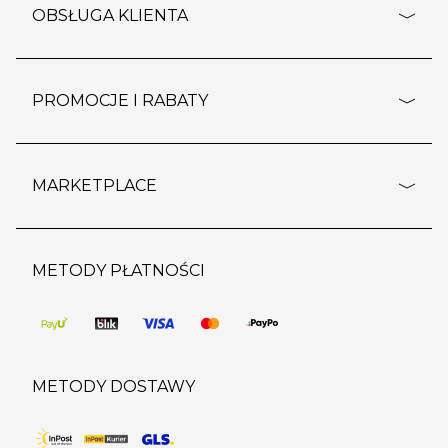
o firmie
OBSŁUGA KLIENTA
rozporządzenie RODO
pomoc - najczęstsze pytania
ustawienia cookies
dostawy i płatność
PROMOCJE I RABATY
polityka prywatności
polityka zwrotu towaru
kontakt
strefa okazji
reklamacje
blog
outlet
MARKETPLACE
wypis z subskrypcji
jakość i bezpieczeństwo
karta klienta
regulamin sklepu
o marketplace
karta podarunkowa
pozostałe regulaminy
strefa marek
METODY PŁATNOŚCI
regulaminy promocji
produkty
pomoc dla sprzedawców
METODY DOSTAWY