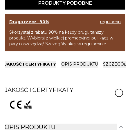
PRODUKTY PODOBNE
Druga rzecz -90%
regulamin
Skorzystaj z rabatu 90% na każdy drugi, tańszy
produkt. Wybieraj z wielkiej promocyjnej puli, łącz w
pary i oszczędzaj! Szczegóły akcji w regulaminie.
JAKOŚĆ I CERTYFIKATY
OPIS PRODUKTU
SZCZEGÓŁY
JAKOŚĆ I CERTYFIKATY
expand_more
OPIS PRODUKTU