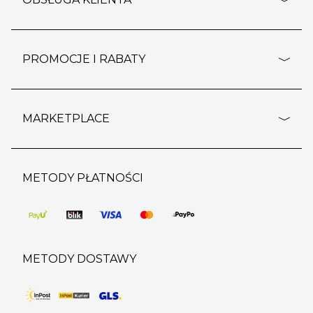
rozporządzenie RODO
pomoc - najczęstsze pytania
ustawienia cookies
dostawy i płatność
PROMOCJE I RABATY
polityka prywatności
polityka zwrotu towaru
kontakt
strefa okazji
reklamacje
blog
outlet
MARKETPLACE
wypis z subskrypcji
jakość i bezpieczeństwo
karta klienta
regulamin sklepu
o marketplace
karta podarunkowa
pozostałe regulaminy
strefa marek
METODY PŁATNOŚCI
regulaminy promocji
produkty
pomoc dla sprzedawców
METODY DOSTAWY