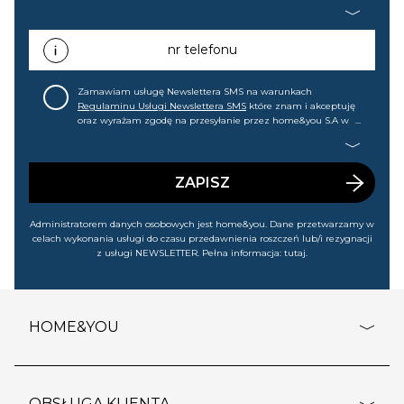
home&you S.A w Gdańsku (KRS: 0000015349) na mój adres e-
mail informacji handlowej (m.in. o nowościach, ofertach,
promocjach, wyprzedażach). Wiem, że mogę tę zgodę w
każdej chwili cofnąć.
nr telefonu
Zamawiam usługę Newslettera SMS na warunkach
Regulaminu Usługi Newslettera SMS
które znam i akceptuję
oraz wyrażam zgodę na przesyłanie przez home&you S.A w
Gdańsku (KRS: 0000015349) na mój nr telefonu informacji
handlowej (m.in. o nowościach, ofertach, promocjach,
wyprzedażach). Wiem, że mogę tę zgodę w każdej chwili
cofnąć.
ZAPISZ
Administratorem danych osobowych jest home&you. Dane przetwarzamy w
celach wykonania usługi do czasu przedawnienia roszczeń lub/i rezygnacji
z usługi NEWSLETTER. Pełna informacja:
tutaj
.
HOME&YOU
adresy sklepów
o firmie
OBSŁUGA KLIENTA