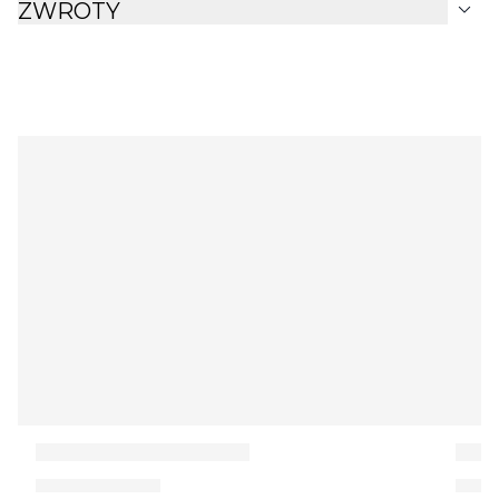
expand_more
ZWROTY