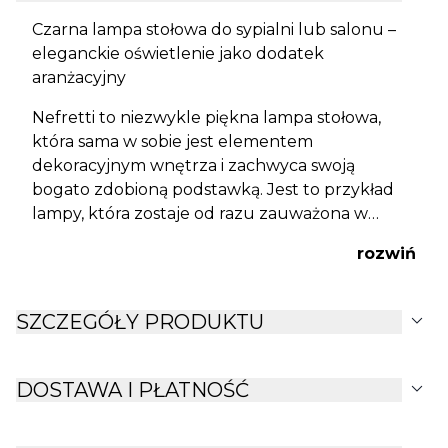
Czarna lampa stołowa do sypialni lub salonu –
eleganckie oświetlenie jako dodatek
aranżacyjny
Nefretti to niezwykle piękna lampa stołowa,
która sama w sobie jest elementem
dekoracyjnym wnętrza i zachwyca swoją
bogato zdobioną podstawką. Jest to przykład
lampy, która zostaje od razu zauważona w
pomieszczeniu. Jednak, co ważne, jest dobrze
rozwiń
zbalansowana kolorystycznie, więc rzuca się w
oczy swoim szykiem, który pasuje do wielu
pomieszczeń. Taki dodatek jest na tyle ozdobny,
expand_more
SZCZEGÓŁY PRODUKTU
że ożywi i doda elegancji całemu wnętrzu.
Będzie jeszcze okazalej wyglądać w pokoju ze
złotymi detalami oraz czarno-białymi dodatkami.
expand_more
DOSTAWA I PŁATNOŚĆ