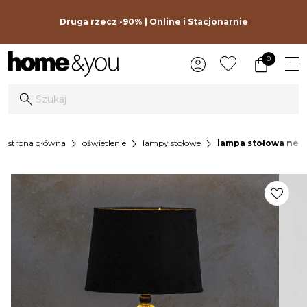
Druga rzecz -90% | Online i Stacjonarnie
0
chevron_right
chevron_right
chevron_right
strona główna
oświetlenie
lampy stołowe
lampa stołowa nefr
favorite