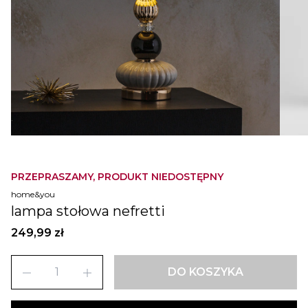
PRZEPRASZAMY, PRODUKT NIEDOSTĘPNY
home&you
lampa stołowa nefretti
249,99 zł
remove
add
DO KOSZYKA