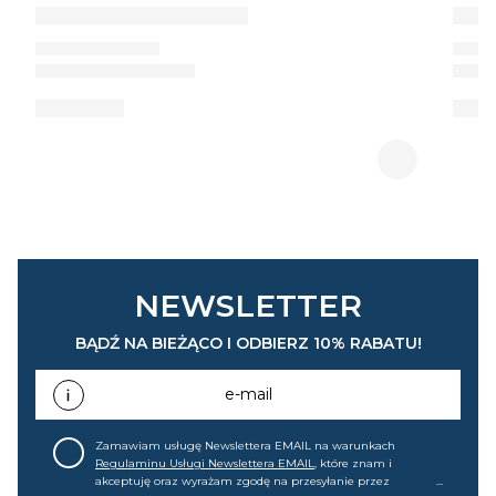
NEWSLETTER
BĄDŹ NA BIEŻĄCO I ODBIERZ 10% RABATU!
e-mail
Zamawiam usługę Newslettera EMAIL na warunkach
Regulaminu Usługi Newslettera EMAIL
, które znam i
akceptuję oraz wyrażam zgodę na przesyłanie przez