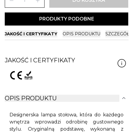
remove
add
DO KOSZYKA
PRODUKTY PODOBNE
JAKOŚĆ I CERTYFIKATY
OPIS PRODUKTU
SZCZEGÓŁY
JAKOŚĆ I CERTYFIKATY
expand_more
OPIS PRODUKTU
Designerska lampa stołowa, która do każdego
wnętrza wprowadzi odrobinę gustownego
stylu. Oryginalną podstawę, wykonaną z