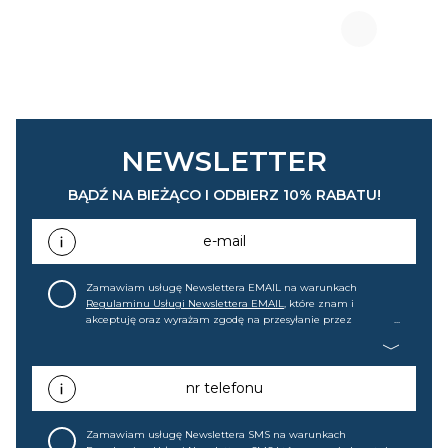
NEWSLETTER
BĄDŹ NA BIEŻĄCO I ODBIERZ 10% RABATU!
e-mail
Zamawiam usługę Newslettera EMAIL na warunkach
Regulaminu Usługi Newslettera EMAIL
, które znam i
akceptuję oraz wyrażam zgodę na przesyłanie przez
home&you S.A w Gdańsku (KRS: 0000015349) na mój adres e-
mail informacji handlowej (m.in. o nowościach, ofertach,
promocjach, wyprzedażach). Wiem, że mogę tę zgodę w
każdej chwili cofnąć.
nr telefonu
Zamawiam usługę Newslettera SMS na warunkach