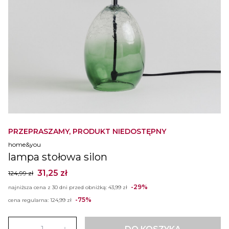
PRZEPRASZAMY, PRODUKT NIEDOSTĘPNY
home&you
lampa stołowa silon
31,25 zł
124,99 zł
-29%
najniższa cena z 30 dni przed obniżką:
43,99 zł
-75%
cena regularna:
124,99 zł