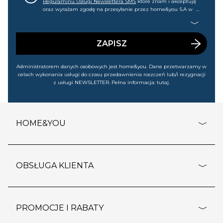
Regulaminu Usługi Newslettera SMS
które znam i akceptuję
oraz wyrażam zgodę na przesyłanie przez home&you S.A w
Gdańsku (KRS: 0000015349) na mój nr telefonu informacji
handlowej (m.in. o nowościach, ofertach, promocjach,
wyprzedażach). Wiem, że mogę tę zgodę w każdej chwili
cofnąć.
ZAPISZ
Administratorem danych osobowych jest home&you. Dane przetwarzamy w
celach wykonania usługi do czasu przedawnienia roszczeń lub/i rezygnacji
z usługi NEWSLETTER. Pełna informacja:
tutaj
.
HOME&YOU
adresy sklepów
o firmie
OBSŁUGA KLIENTA
rozporządzenie RODO
pomoc - najczęstsze pytania
ustawienia cookies
dostawy i płatność
PROMOCJE I RABATY
polityka prywatności
polityka zwrotu towaru