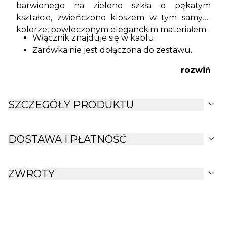
barwionego na zielono szkła o pękatym
kształcie, zwieńczono kloszem w tym samym
kolorze, powleczonym eleganckim materiałem.
Włącznik znajduje się w kablu.
Żarówka nie jest dołączona do zestawu.
rozwiń
expand_more
SZCZEGÓŁY PRODUKTU
expand_more
DOSTAWA I PŁATNOŚĆ
expand_more
ZWROTY