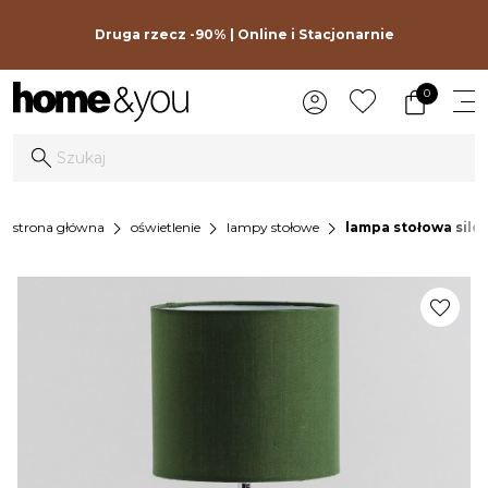
Druga rzecz -90% | Online i Stacjonarnie
0
chevron_right
chevron_right
chevron_right
strona główna
oświetlenie
lampy stołowe
lampa stołowa silo
favorite