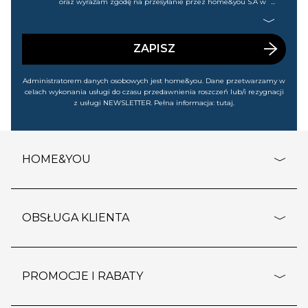
oraz wyrażam zgodę na przesyłanie przez home&you S.A w
Gdańsku (KRS: 0000015349) na mój nr telefonu informacji
handlowej (m.in. o nowościach, ofertach, promocjach,
wyprzedażach). Wiem, że mogę tę zgodę w każdej chwili
cofnąć.
ZAPISZ
Administratorem danych osobowych jest home&you. Dane przetwarzamy w
celach wykonania usługi do czasu przedawnienia roszczeń lub/i rezygnacji
z usługi NEWSLETTER. Pełna informacja:
tutaj
.
HOME&YOU
adresy sklepów
o firmie
OBSŁUGA KLIENTA
rozporządzenie RODO
pomoc - najczęstsze pytania
ustawienia cookies
dostawy i płatność
PROMOCJE I RABATY
polityka prywatności
polityka zwrotu towaru
kontakt