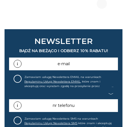
NEWSLETTER
BĄDŹ NA BIEŻĄCO I ODBIERZ 10% RABATU!
e-mail
Zamawiam usługę Newslettera EMAIL na warunkach
Regulaminu Usługi Newslettera EMAIL
, które znam i
akceptuję oraz wyrażam zgodę na przesyłanie przez
home&you S.A w Gdańsku (KRS: 0000015349) na mój adres e-
mail informacji handlowej (m.in. o nowościach, ofertach,
promocjach, wyprzedażach). Wiem, że mogę tę zgodę w
każdej chwili cofnąć.
nr telefonu
Zamawiam usługę Newslettera SMS na warunkach
Regulaminu Usługi Newslettera SMS
które znam i akceptuję