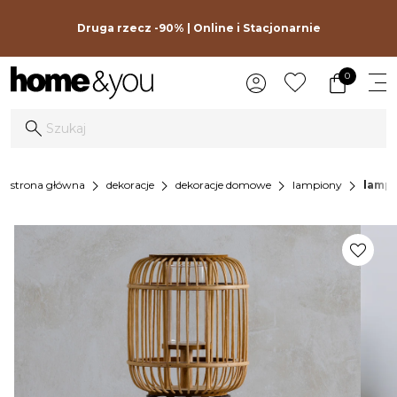
Druga rzecz -90% | Online i Stacjonarnie
0
chevron_right
chevron_right
chevron_right
chevron_right
strona główna
dekoracje
dekoracje domowe
lampiony
lampi
favorite