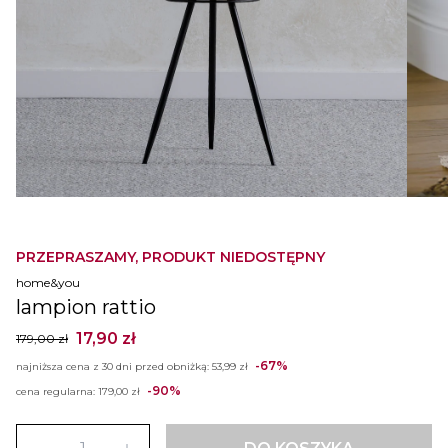
PRZEPRASZAMY, PRODUKT NIEDOSTĘPNY
home&you
lampion rattio
17,90 zł
179,00 zł
-67%
najniższa cena z 30 dni przed obniżką:
53,99 zł
-90%
cena regularna:
179,00 zł