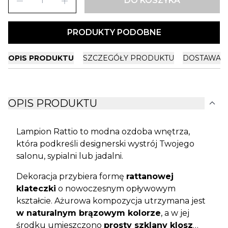
remove
add
DO KOSZYKA
PRODUKTY PODOBNE
OPIS PRODUKTU
SZCZEGÓŁY PRODUKTU
DOSTAWA I
expand_more
OPIS PRODUKTU
Lampion Rattio to modna ozdoba wnętrza,
która podkreśli designerski wystrój Twojego
salonu, sypialni lub jadalni.
Dekoracja przybiera formę
rattanowej
klateczki
o nowoczesnym opływowym
kształcie. Ażurowa kompozycja utrzymana jest
w naturalnym brązowym kolorze
, a w jej
środku umieszczono
prosty szklany klosz