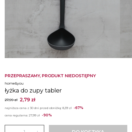
PRZEPRASZAMY, PRODUKT NIEDOSTĘPNY
home&you
łyżka do zupy tabler
2,79 zł
27,99 zł
-67%
najniższa cena z 30 dni przed obniżką:
8,39 zł
-90%
cena regularna:
27,99 zł