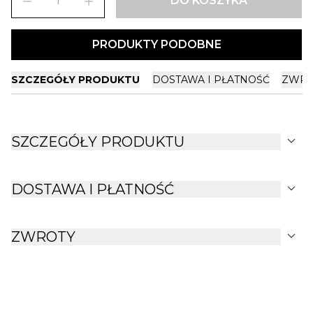
remove
add
DO KOSZYKA
PRODUKTY PODOBNE
SZCZEGÓŁY PRODUKTU
DOSTAWA I PŁATNOŚĆ
ZWRO
expand_more
SZCZEGÓŁY PRODUKTU
expand_more
DOSTAWA I PŁATNOŚĆ
expand_more
ZWROTY