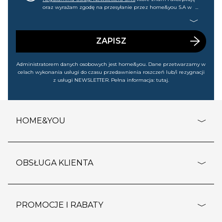
oraz wyrażam zgodę na przesyłanie przez home&you S.A w
Gdańsku (KRS: 0000015349) na mój nr telefonu informacji
handlowej (m.in. o nowościach, ofertach, promocjach,
wyprzedażach). Wiem, że mogę tę zgodę w każdej chwili
cofnąć.
ZAPISZ
Administratorem danych osobowych jest home&you. Dane przetwarzamy w
celach wykonania usługi do czasu przedawnienia roszczeń lub/i rezygnacji
z usługi NEWSLETTER. Pełna informacja:
tutaj
.
HOME&YOU
adresy sklepów
o firmie
OBSŁUGA KLIENTA
rozporządzenie RODO
pomoc - najczęstsze pytania
ustawienia cookies
dostawy i płatność
PROMOCJE I RABATY
polityka prywatności
polityka zwrotu towaru