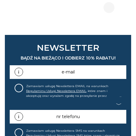
NEWSLETTER
BĄDŹ NA BIEŻĄCO I ODBIERZ 10% RABATU!
e-mail
Zamawiam usługę Newslettera EMAIL na warunkach
Regulaminu Usługi Newslettera EMAIL
, które znam i
akceptuję oraz wyrażam zgodę na przesyłanie przez
home&you S.A w Gdańsku (KRS: 0000015349) na mój adres e-
mail informacji handlowej (m.in. o nowościach, ofertach,
promocjach, wyprzedażach). Wiem, że mogę tę zgodę w
każdej chwili cofnąć.
nr telefonu
Zamawiam usługę Newslettera SMS na warunkach
Regulaminu Usługi Newslettera SMS
które znam i akceptuję