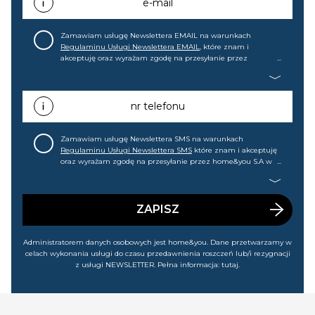
e-mail
Zamawiam usługę Newslettera EMAIL na warunkach
Regulaminu Usługi Newslettera EMAIL
, które znam i
akceptuję oraz wyrażam zgodę na przesyłanie przez
home&you S.A w Gdańsku (KRS: 0000015349) na mój adres e-
mail informacji handlowej (m.in. o nowościach, ofertach,
promocjach, wyprzedażach). Wiem, że mogę tę zgodę w
każdej chwili cofnąć.
nr telefonu
Zamawiam usługę Newslettera SMS na warunkach
Regulaminu Usługi Newslettera SMS
które znam i akceptuję
oraz wyrażam zgodę na przesyłanie przez home&you S.A w
Gdańsku (KRS: 0000015349) na mój nr telefonu informacji
handlowej (m.in. o nowościach, ofertach, promocjach,
wyprzedażach). Wiem, że mogę tę zgodę w każdej chwili
cofnąć.
ZAPISZ
Administratorem danych osobowych jest home&you. Dane przetwarzamy w
celach wykonania usługi do czasu przedawnienia roszczeń lub/i rezygnacji
z usługi NEWSLETTER. Pełna informacja:
tutaj
.