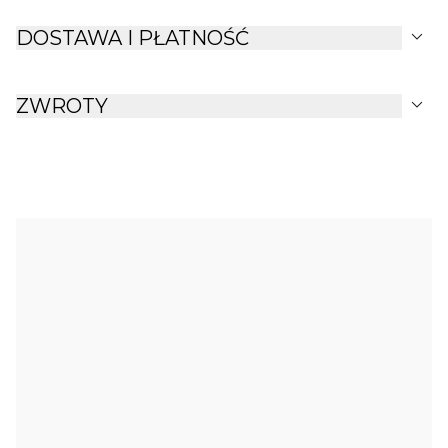
expand_more
DOSTAWA I PŁATNOŚĆ
expand_more
ZWROTY