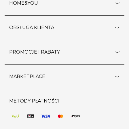
HOME&YOU
adresy sklepów
o firmie
OBSŁUGA KLIENTA
rozporządzenie RODO
pomoc - najczęstsze pytania
ustawienia cookies
dostawy i płatność
PROMOCJE I RABATY
polityka prywatności
polityka zwrotu towaru
kontakt
strefa okazji
reklamacje
blog
outlet
MARKETPLACE
wypis z subskrypcji
jakość i bezpieczeństwo
karta klienta
regulamin sklepu
o marketplace
karta podarunkowa
pozostałe regulaminy
strefa marek
METODY PŁATNOŚCI
regulaminy promocji
produkty
pomoc dla sprzedawców