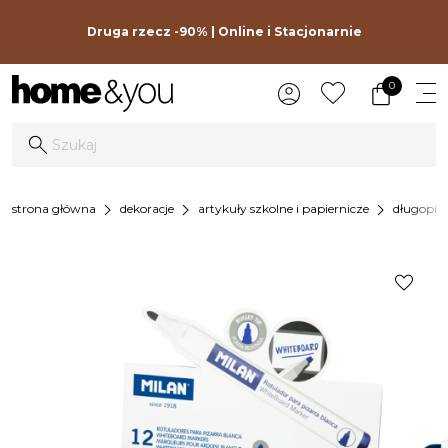
Druga rzecz -90% | Online i Stacjonarnie
0
chevron_right
chevron_right
chevron_right
strona główna
dekoracje
artykuły szkolne i papiernicze
długopisy
favorite