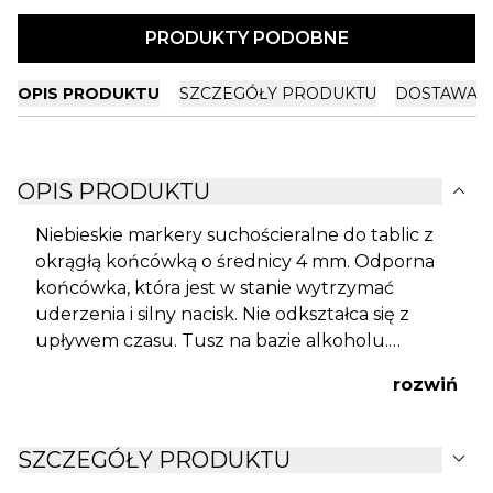
PRODUKTY PODOBNE
OPIS PRODUKTU
SZCZEGÓŁY PRODUKTU
DOSTAWA I
expand_more
OPIS PRODUKTU
Niebieskie markery suchościeralne do tablic z
okrągłą końcówką o średnicy 4 mm. Odporna
końcówka, która jest w stanie wytrzymać
uderzenia i silny nacisk. Nie odkształca się z
upływem czasu. Tusz na bazie alkoholu.
Zalecane: zakryć końcówkę po użyciu skuwką i
rozwiń
przechowywać w pozycji poziomej. Rozmiar
markera: 14,7 x ? 1,7 cm.
expand_more
SZCZEGÓŁY PRODUKTU